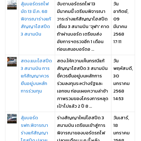
ลุ้นบอร์ดรถไฟ
จับตาบอร์ดรถไฟ 13
วัน
นัด 13 มี.ค. 68
มีนาคมนี้ เตรียมพิจารณา
อาทิตย์,
พิจารณาร่างแก้
วาระร่างแก้สัญญาไฮสปีด
09
สัญญาไฮสปีด
เชื่อม 3 สนามบิน ‘จุฬา' คาด
มีนาคม
3 สนามบิน
ถ้าผ่านบอร์ด เตรียมส่ง
2568
อัยการฯตรวจอีก 1 เดือน
17:11
ก่อนเสนอบอร์ดอ ...
สตง.แนะไฮสปีด
สตง.ให้ความเห็นกรณีแก้
วัน
3 สนามบิน การ
สัญญาไฮสปีด 3 สนามบิน
พฤหัสบดี,
แก้สัญญาควร
ชี้ควรยืนอยู่บนหลักการ
30
ยืนอยู่บนหลัก
ร่วมลงทุนระหว่างรัฐและ
มกราคม
การร่วมทุน
เอกชน ก่อนเผยความล่าช้า
2568
ภาพรวมของโครงการหลุด
14:53
เป้าไปแล้ว 2 ปี 8 ...
ลุ้นบอร์ด
ร่างสัญญาใหม่ไฮสปีด 3
วันเสาร์,
รฟท.พิจารณา
สนามบิน เตรียมเข้าสู่การ
18
ร่างแก้สัญญา
พิจารณาของบอร์ดรถไฟ
มกราคม
ไฮสปีด ปลาย
ปลายเดือน ม.ค.นี้ หลัง
2568