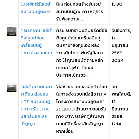
โปรเจ็กต์รันเวย์
ใหม่ ก่อนก่อสร้างรันเวย์
15:30
สนามบินอู่ตะเภา
สนามบินอู่ตะเภา เหตุการ
รับฟังความเ ...
ครม.ทราบ ‘อีอีซี’
ครม.รับทราบมติบอร์ดอีอีซี
วันอังคาร,
ดึง‘ศูนย์ซ่อม
ดึงศูนย์ซ่อมเครื่องบินอู่
17
เครื่องบินอู่
ตะเภามาลงทุนเอง หลัง
มิถุนายน
ตะเภา’ ลงทุนเอง
‘การบินไทย’ พ้นรัฐวิสหา
2568
กิจ ไร้คุณสมบัติตามหลัก
20:34
เกณฑ์ ‘จุฬา’ ดันออก
ประกาศเชิญชว ...
'อีอีซี’ ขยายเวลา
'อีอีซี’ ขยายเวลาอีก 1 เดือน
วัน
1 เดือน ส่งมอบ
ในการส่งมอบหนังสือ NTP
พฤหัสบดี,
NTP สนามบินอู่
โครงการสนามบินอู่ตะเภา
12
ตะเภา รับ UTA
290,000 ล้านบาท ยอมรับ
มิถุนายน
มีสิทธิ์บอกเลิก
ทาง UTA บริษัทคู่สัญญา
2568
สัญญา
บอกมีสิทธิ์ขอเลิกสัญญา
17:14
หากเงื่อน ...