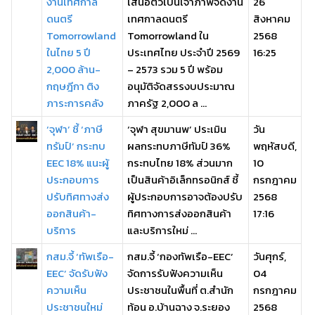
งานเทศกาล
เสนอตัวเป็นเจ้าภาพจัดงาน
26
ดนตรี
เทศกาลดนตรี
สิงหาคม
Tomorrowland
Tomorrowland ใน
2568
ในไทย 5 ปี
ประเทศไทย ประจำปี 2569
16:25
2,000 ล้าน-
– 2573 รวม 5 ปี พร้อม
กฤษฎีกา ติง
อนุมัติจัดสรรงบประมาณ
ภาระการคลัง
ภาครัฐ 2,000 ล ...
‘จุฬา’ ชี้ ‘ภาษี
‘จุฬา สุขมานพ’ ประเมิน
วัน
ทรัมป์’ กระทบ
ผลกระทบภาษีทัมป์ 36%
พฤหัสบดี,
EEC 18% แนะผู้
กระทบไทย 18% ส่วนมาก
10
ประกอบการ
เป็นสินค้าอิเล็กทรอนิกส์ ชี้
กรกฎาคม
ปรับทิศทางส่ง
ผู้ประกอบการอาจต้องปรับ
2568
ออกสินค้า-
ทิศทางการส่งออกสินค้า
17:16
บริการ
และบริการใหม่ ...
กสม.จี้ ‘ทัพเรือ-
กสม.จี้ ‘กองทัพเรือ-EEC’
วันศุกร์,
EEC’ จัดรับฟัง
จัดการรับฟังความเห็น
04
ความเห็น
ประชาชนในพื้นที่ ต.สำนัก
กรกฎาคม
ประชาชนใหม่
ท้อน อ.บ้านฉาง จ.ระยอง
2568