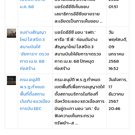
ม.ค. 68
บอร์ดอีอีซีเห็นชอบ
01:51
เลขาธิการอีอีซีขยายราย
ละเอียดเป็นการเห็นชอบ ...
ชงร่างสัญญา
บอร์ดอีอีซี มอบ ‘รฟท.’
วัน
ใหม่ ไฮสปีด 3
หารือ ‘ซี.พี.’ ก่อนดันร่าง
พฤหัสบดี,
สนามบินให้
สัญญาใหม่ ไฮสปีด 3
09
‘อัยการฯ’ ตรวจ
สนามบินให้อัยการฯตรวจ
มกราคม
คาด เม.ย. 68
คาด เม.ย. 68 ปักหมุด
2568
ก่อสร้าง
ก่อสร้าง
16:52
ครม.อนุมัติ
ครม.อนุมัติ พ.ร.ฎ.กำหนด
วันอังคาร,
พ.ร.ฎ.กำหนด
เขตพื้นที่เพื่อการอนุญาตให้
17
พื้นที่ตั้งสถาน
ตั้งสถานบริการในท้องที่
ธันวาคม
บันเทิง แนวเมือง
จังหวัดระยอง แถวเมืองการ
2567
การบิน EEC
บินอู่ตะเภา มอบ ‘มท.’ รับ
20:46
ฟังความเห็นกระทรวง
ทรัพย์ฯ-ส ...