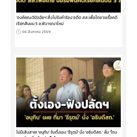
‘องค์คณะวินิจฉัยฯ’สั่งไม่รับคำร้อง‘อดีต สส.เพื่อไทย’ขอรื้อคดี
เรียกสินบน 5 ล.พิจารณาใหม่
06 สิงหาคม 2569
ไม่มีเส้นสาย! 'อนุทิน' รับตั้งเอง 'ธีรุตม์' นั่ง 'อธิบดีสถ.' ลั่น 'โกง