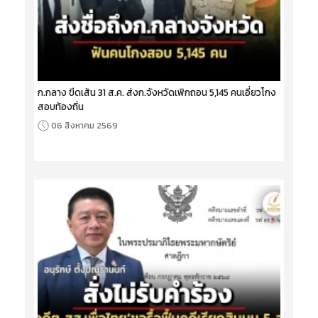
ก.กลาง ขีดเส้น 31 ส.ค. ส่งก.จังหวัดเพิกถอน 5,145 คนเอี่ยวโกง
สอบท้องถิ่น
06 สิงหาคม 2569