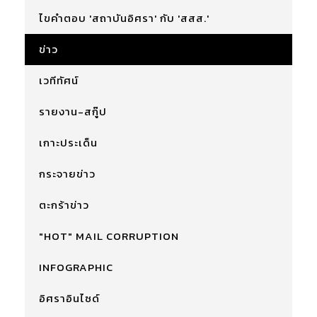
ไขคำตอบ 'สถาบันอิศรา' กับ 'สสส.'
ข่าว
เวทีทัศน์
รายงาน-สกู๊ป
เกาะประเด็น
กระจายข่าว
ตะกร้าข่าว
"HOT" MAIL CORRUPTION
INFOGRAPHIC
อิศราอินไซด์