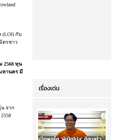
rrowland
 (LOI) กับ
นธมิตรชาว
คม 2568 ทุน
พมหานคร มี
เรื่องเด่น
ุ้น จาก
ม 2558