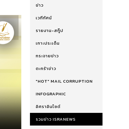
ข่าว
เวทีทัศน์
รายงาน-สกู๊ป
เกาะประเด็น
กระจายข่าว
ตะกร้าข่าว
"HOT" MAIL CORRUPTION
INFOGRAPHIC
อิศราอินไซด์
รวมข่าว ISRANEWS