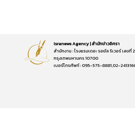
Isranews Agency | สำนักข่าวอิศรา
สำนักงาน : โรงแรมเดอะ รอยัล ริเวอร์ เลขท
กรุงเทพมหานคร 10700
เบอร์โทรศัพท์ : 095-575-8881,02-241316