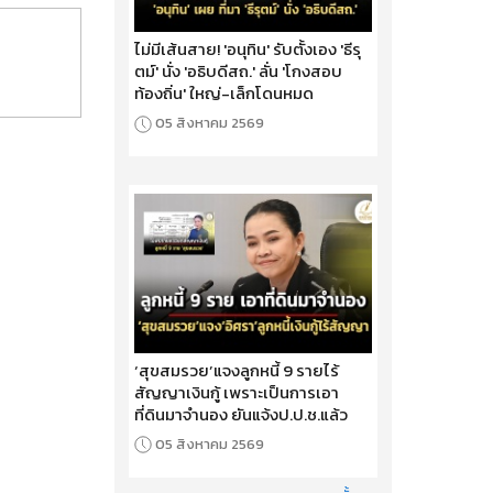
ไม่มีเส้นสาย! 'อนุทิน' รับตั้งเอง 'ธีรุ
ตม์' นั่ง 'อธิบดีสถ.' ลั่น 'โกงสอบ
ท้องถิ่น' ใหญ่-เล็กโดนหมด
05 สิงหาคม 2569
‘สุขสมรวย’แจงลูกหนี้ 9 รายไร้
สัญญาเงินกู้ เพราะเป็นการเอา
ที่ดินมาจำนอง ยันแจ้งป.ป.ช.แล้ว
05 สิงหาคม 2569