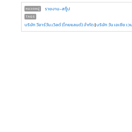
รายงาน-สกู๊ป
หมวดหมู่
TAGS
บริษัท วีอาร์วัน.เวิลด์ (ไทยแลนด์) จำกัด
|
บริษัท วัน เอเชีย เ