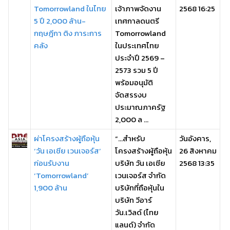
Tomorrowland ในไทย
เจ้าภาพจัดงาน
2568 16:25
5 ปี 2,000 ล้าน-
เทศกาลดนตรี
กฤษฎีกา ติง ภาระการ
Tomorrowland
คลัง
ในประเทศไทย
ประจำปี 2569 –
2573 รวม 5 ปี
พร้อมอนุมัติ
จัดสรรงบ
ประมาณภาครัฐ
2,000 ล ...
ผ่าโครงสร้างผู้ถือหุ้น
“…สำหรับ
วันอังคาร,
‘วัน เอเชีย เวนเจอร์ส’
โครงสร้างผู้ถือหุ้น
26 สิงหาคม
ก่อนรับงาน
บริษัท วัน เอเชีย
2568 13:35
‘Tomorrowland’
เวนเจอร์ส จำกัด
1,900 ล้าน
บริษัทที่ถือหุ้นใน
บริษัท วีอาร์
วัน.เวิลด์ (ไทย
แลนด์) จำกัด