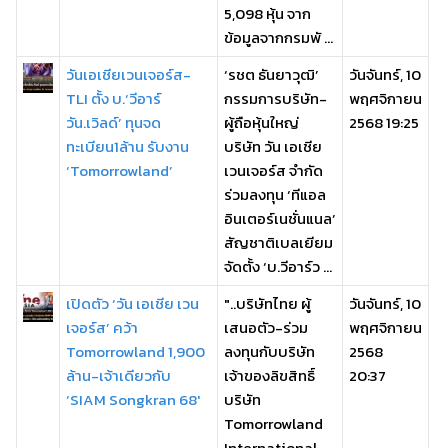
5,098 หุ้น จาก
ข้อมูลจากกรมพั ...
วันเอเชียเวนเจอร์ส-
‘รชต ธันยาวุฒิ’
วันจันทร์, 10
TLI ตั้ง บ.‘วีอาร์
กรรมการบริษัท-
พฤศจิกายน
วัน.เวิลด์’ ทุนจด
ผู้ถือหุ้นใหญ่
2568 19:25
ทะเบียน1ล้าน รับงาน
บริษัท วัน เอเชีย
‘Tomorrowland’
เวนเจอร์ส จำกัด
ร่วมลงทุน ‘ทีแอล
อินเตอร์เนชั่นแนล’
สัญชาติเบลเยียม
จัดตั้ง ‘บ.วีอาร์ว ...
เปิดตัว ‘วัน เอเชีย เวน
"..บริษัทไทย ผู้
วันจันทร์, 10
เจอร์ส’ คว้า
เสนอตัว-ร่วม
พฤศจิกายน
Tomorrowland 1,900
ลงทุนกับบริษัท
2568
ล้าน-เจ้าเดียวกับ
เจ้าของลิขสิทธิ์
20:37
‘SIAM Songkran 68'
บริษัท
Tomorrowland
International