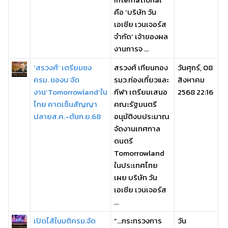
คือ ‘บริษัท วัน
เอเชีย เวนเจอร์ส
จำกัด’ เจ้าของผล
งานการจ ...
‘สรวงศ์’ เตรียมชง
สรวงศ์ เทียนทอง
วันศุกร์, 08
ครม. ของบ จัด
รมว.ท่องเที่ยวและ
สิงหาคม
งาน‘Tomorrowland’ใน
กีฬา เตรียมเสนอ
2568 22:16
ไทย คาดเซ็นสัญญา
คณะรัฐมนตรี
ปลายส.ค.-ต้นก.ย.68
อนุมัติงบประมาณ
จัดงานเทศกาล
ดนตรี
Tomorrowland
ในประเทศไทย
เผย บริษัท วัน
เอเชีย เวนเจอร์ส
...
เปิดไส้ในมติครม.จัด
“…กระทรวงการ
วัน