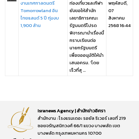
งานเทศกาลดนตรี
ท่องเที่ยวและกีฬา
พฤหัสบดี,
Tomorrowland อิน
ยังขอให้สำนัก
07
ไทยแลนด์ 5 ปี ทุ่มงบ
เลขาธิการคณะ
สิงหาคม
1,900 ล้าน
รัฐมนตรีโปรด
2568 16:44
พิจารณานำเรื่องนี้
กราบเรียนต่อ
นายกรัฐมนตรี
เพื่อขออนุมัติให้นำ
เสนอครม. ‘โดย
เร็วที่สุ ...
Isranews Agency | สำนักข่าวอิศรา
สำนักงาน : โรงแรมเดอะ รอยัล ริเวอร์ เลขที่ 219
ซอยจรัญสนิทวงศ์ 66/1 แขวง บางพลัด เขต
บางพลัด กรุงเทพมหานคร 10700