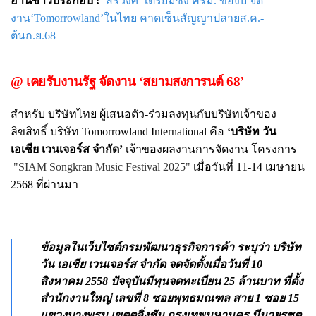
อ่านข่าวประกอบ :
‘สรวงศ์’ เตรียมชง ครม. ของบ จัด
งาน‘Tomorrowland’ในไทย คาดเซ็นสัญญาปลายส.ค.-
ต้นก.ย.68
@ เคยรับงานรัฐ จัดงาน ‘สยามสงการนต์ 68’
สำหรับ บริษัทไทย ผู้เสนอตัว-ร่วมลงทุนกับบริษัทเจ้าของ
ลิขสิทธิ์ บริษัท Tomorrowland International คือ
‘บริษัท วัน
เอเชีย เวนเจอร์ส จำกัด’
เจ้าของผลงานการจัดงาน โครงการ
"SIAM Songkran Music Festival 2025"
เมื่อวันที่ 11-14 เมษายน
2568 ที่ผ่านมา
ข้อมูลในเว็บไซต์กรมพัฒนาธุรกิจการค้า
ระบุว่า
บริษัท
วัน เอเชีย เวนเจอร์ส จำกัด
จดจัดตั้งเมื่อวันที่ 10
สิงหาคม 2558 ปัจจุบันมีทุนจดทะเบียน 25 ล้านบาท ที่ตั้ง
สำนักงานใหญ่ เลขที่ 8 ซอยพุทธมณฑล สาย 1 ซอย 15
แขวงบางพรม เขตตลิ่งชัน กรุงเทพมหานคร มีนายรชต