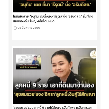
ไม่มีเส้นสาย! 'อนุทิน' รับตั้งเอง 'ธีรุตม์' นั่ง 'อธิบดีสถ.' ลั่น 'โกง
สอบท้องถิ่น' ใหญ่-เล็กโดนหมด
05 สิงหาคม 2569
‘สุขสมรวย’แจงลูกหนี้ 9 รายไร้สัญญาเงินกู้ เพราะเป็นการเอา