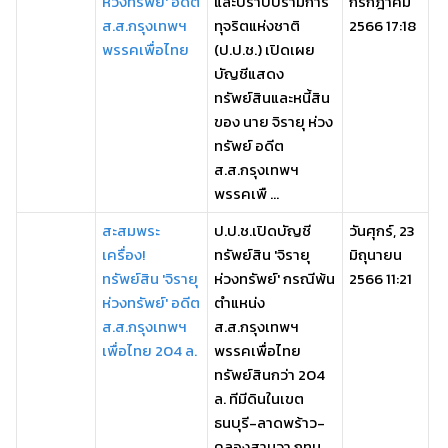
ห่วงทรัพย์' อดีต
และปราบปรามการ
กรกฎาคม
ส.ส.กรุงเทพฯ
ทุจริตแห่งชาติ
2566 17:18
พรรคเพื่อไทย
(ป.ป.ช.) เปิดเผย
บัญชีแสดง
ทรัพย์สินและหนี้สิน
ของ นาย จิรายุ ห่วง
ทรัพย์ อดีต
ส.ส.กรุงเทพฯ
พรรคเพื ...
สะสมพระ
ป.ป.ช.เปิดบัญชี
วันศุกร์, 23
เครื่อง!
ทรัพย์สิน 'จิรายุ
มิถุนายน
ทรัพย์สิน 'จิรายุ
ห่วงทรัพย์' กรณีพ้น
2566 11:21
ห่วงทรัพย์' อดีต
ตำแหน่ง
ส.ส.กรุงเทพฯ
ส.ส.กรุงเทพฯ
เพื่อไทย 204 ล.
พรรคเพื่อไทย
ทรัพย์สินกว่า 204
ล. ทีมีดินในเขต
ธนบุรี-ลาดพร้าว-
คลองสามวา กทม. ...