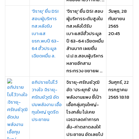
'จิรายุ' ยื่น DSI
'จิรายุ' ยื่น DSI สอบ
วันพุธ, 28
สอบผู้บริหาร
ผู้บริหารระดับสูงใน
กันยายน
ทส.หลังรับ
ทส.หลังได้รับ
2565
เบาะแส
เบาะแสมีฮั้วประมูล
20:45
ขรก.พบปี 63-
ปี 63-64 เฉียดหมื่น
64 ฮั้วประมูล
ล้านบาท เผยยื่น
เฉียดหมื่น ล.
ป.ป.ช.สอบผู้บริหาร
หลายอีกสาม
กระทรวง ขยายผ ...
อภิปรายไม่ไว้
จิรายุ-ศรัณย์วุฒิ
วันศุกร์, 22
วางใจ :จิรายุ-
อัด ‘ประยุทธ์’ ปม
กรกฎาคม
ศรัณย์วุฒิ อัด
พลังงานแพง ชี้เป้า
2565 18:18
ปมพลังงาน เอื้อ
เอื้อกลุ่มทุนใหญ่-
ทุนใหญ่ ขูดรีด
โรงกลั่น ไม่เคย
ประชาชน
เจรจาลดค่าการก
ลั่น-ค่าตลาดลงให้
ประชาชน อัดเลยไป