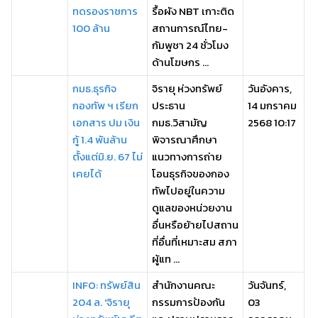
ทดรองราชการ
รื้อผัง NBT เกาะติด
100 ล้าน
สถานการณ์ไทย-
กัมพูชา 24 ชั่วโมง
ด้านโฆษกร ...
กมธ.ธุรกิจ
จิรายุ ห่วงทรัพย์
วันอังคาร,
กองทัพ ฯ เรียก
ประธาน
14 มกราคม
เอกสาร ปม เงิน
กมธ.วิสามัญ
2568 10:17
กู้ 1.4 พันล้าน
พิจารณาศึกษา
ตั้งแต่มิ.ย. 67 ไม่
แนวทางการถ่าย
เคยได้
โอนธุรกิจของกอง
ทัพไปอยู่ในความ
ดูแลของหน่วยงาน
อื่นหรือย้ายไปสถาน
ที่อื่นที่เหมาะสม สภา
ผู้แท ...
INFO: ทรัพย์สิน
สำนักงานคณะ
วันจันทร์,
204 ล. 'จิรายุ
กรรมการป้องกัน
03