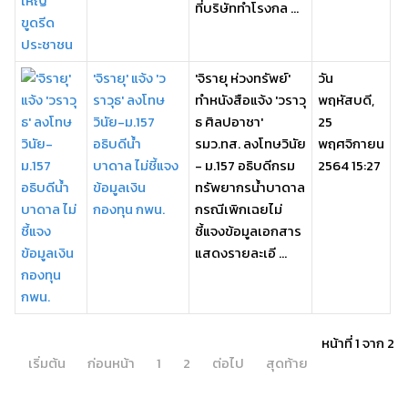
ที่บริษัททำโรงกล ...
'จิรายุ' แจ้ง 'ว
'จิรายุ ห่วงทรัพย์'
วัน
ราวุธ' ลงโทษ
ทำหนังสือแจ้ง 'วราวุ
พฤหัสบดี,
วินัย-ม.157
ธ ศิลปอาชา'
25
อธิบดีน้ำ
รมว.ทส. ลงโทษวินัย
พฤศจิกายน
บาดาล ไม่ชี้แจง
- ม.157 อธิบดีกรม
2564 15:27
ข้อมูลเงิน
ทรัพยากรน้ำบาดาล
กองทุน กพน.
กรณีเพิกเฉยไม่
ชี้แจงข้อมูลเอกสาร
แสดงรายละเอี ...
หน้าที่ 1 จาก 2
เริ่มต้น
ก่อนหน้า
1
2
ต่อไป
สุดท้าย