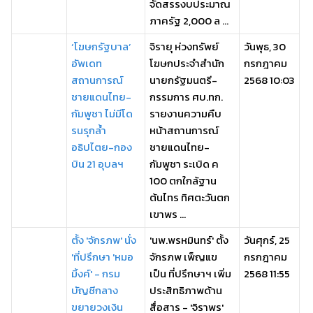
จัดสรรงบประมาณ
ภาครัฐ 2,000 ล ...
‘โฆษกรัฐบาล’
จิรายุ ห่วงทรัพย์
วันพุธ, 30
อัพเดท
โฆษกประจำสำนัก
กรกฎาคม
สถานการณ์
นายกรัฐมนตรี-
2568 10:03
ชายแดนไทย-
กรรมการ ศบ.ทก.
กัมพูชา ไม่มีโด
รายงานความคืบ
รนรุกล้ำ
หน้าสถานการณ์
อธิปไตย-กอง
ชายแดนไทย-
บิน 21 อุบลฯ
กัมพูชา ระเบิด ค
100 ตกใกล้ฐาน
ต้นไทร ทิศตะวันตก
เขาพร ...
ตั้ง 'จักรภพ' นั่ง
'นพ.พรหมินทร์' ตั้ง
วันศุกร์, 25
'ที่ปรึกษา 'หมอ
จักรภพ เพ็ญแข
กรกฎาคม
มิ้งค์' - กรม
เป็น ที่ปรึกษาฯ เพิ่ม
2568 11:55
บัญชีกลาง
ประสิทธิภาพด้าน
ขยายวงเงิน
สื่อสาร - 'จิราพร'