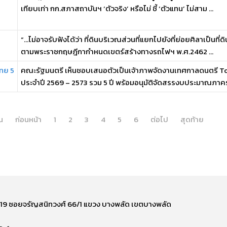
เทียบเท่า กก.สภาสถาบันฯ ‘ตัวจริง’ หรือไม่ ชี้ ‘ตัวแทน’ ไม่สาม ...
“…ไม่อาจรับฟังได้ว่า ที่ดินบริเวณส่วนที่แยกไปยังที่ย่อยศิลาเป็นที่
ตามพระราชกฤษฎีกากำหนดเขตร์สร้างทางรถไฟฯ พ.ศ.2462 ...
ทย 5
คณะรัฐมนตรี เห็นชอบเสนอตัวเป็นเจ้าภาพจัดงานเทศกาลดนตรี 
ประจำปี 2569 – 2573 รวม 5 ปี พร้อมอนุมัติจัดสรรงบประมาณภาครั
้น
ก่อนหน้า
1
2
3
4
5
6
ต่อไป
สุดท้าย
ี่ 219 ซอยจรัญสนิทวงศ์ 66/1 แขวง บางพลัด เขตบางพลัด