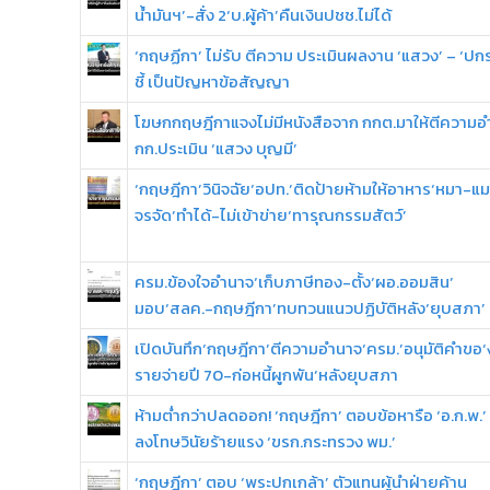
น้ำมันฯ’-สั่ง 2‘บ.ผู้ค้า’คืนเงินปชช.ไม่ได้
‘กฤษฏีกา’ ไม่รับ ตีความ ประเมินผลงาน ‘แสวง’ – ‘ปก
ชี้ เป็นปัญหาข้อสัญญา
โฆษกกฤษฎีกาแจงไม่มีหนังสือจาก กกต.มาให้ตีความอ
กก.ประเมิน ‘แสวง บุญมี’
‘กฤษฎีกา’วินิจฉัย‘อปท.’ติดป้ายห้ามให้อาหาร‘หมา-แ
จรจัด’ทำได้-ไม่เข้าข่าย‘ทารุณกรรมสัตว์’
ครม.ข้องใจอำนาจ‘เก็บภาษีทอง-ตั้ง‘ผอ.ออมสิน’
มอบ‘สลค.-กฤษฎีกา’ทบทวนแนวปฏิบัติหลัง‘ยุบสภา’
เปิดบันทึก‘กฤษฎีกา’ตีความอำนาจ‘ครม.’อนุมัติคำขอ
รายจ่ายปี 70-ก่อหนี้ผูกพัน’หลังยุบสภา
ห้ามต่ำกว่าปลดออก! ‘กฤษฎีกา’ ตอบข้อหารือ ‘อ.ก.พ.’
ลงโทษวินัยร้ายแรง ‘ขรก.กระทรวง พม.’
‘กฤษฎีกา’ ตอบ ‘พระปกเกล้า’ ตัวแทนผู้นำฝ่ายค้าน