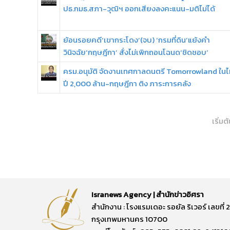
ปธ.กมธ.สภา-วุฒิฯ ออกเสียงลงคะแนน-มติไม่ได้
ย้อนรอยคดี‘เขากระโดง’(จบ) ‘กรมที่ดิน’แย้งคำ
วินิจฉัย‘กฤษฎีกา’ สั่งไม่เพิกถอนโฉนด‘ชิดชอบ’
ครม.อนุมัติ จัดงานเทศกาลดนตรี Tomorrowland ในไ
ปี 2,000 ล้าน-กฤษฎีกา ติง ภาระการคลัง
เริ่มต
Isranews Agency | สำนักข่าวอิศรา
สำนักงาน : โรงแรมเดอะ รอยัล ริเวอร์ เลขท
กรุงเทพมหานคร 10700