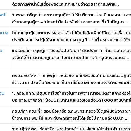
ด้วยการค้าน้ำมันเชื้อเพลิงและกฎหมายว่าด้วยราคาสินค้าแ ...
รณ์’
‘นพดล เภรีฤกษ์’ เลขาฯ กฤษฎีกา ไม่รับ ตีความ ประเมินผลงาน ‘แสวง 
อำนาจกฤษฎีกา – ‘ปกรณ์ นิลประพันธ์’ รองนายกฯ ชี้ เป็นปัญหา ...
ำนาจ
โฆษกกฤษฎีกาเผยตรวจสอบแล้ว ไม่มีหนังสือเพื่อให้ตีความ-ชี้ข
ประเมินผลการปฏิบัติงานของ 'แสวง บุญมี' ตามที่ ประธาน กกต.ให้ข่
มว
แพร่บันทึก ‘กฤษฎีกา’ วินิจฉัยปม ‘อปท.’ ติดประกาศ ‘ห้าม-ขอความร
จรจัด’ ชี้ทำได้ตามกฎหมาย-ไม่เข้าข่ายเป็นการ ‘ทารุณกรรมสัตว ...
ครม.มอบ ‘สลค.-กฤษฎีกา-หน่วยงานที่เกี่ยวข้อง’ ทบทวนแนวปฏิบัติ
ชัดเจน ยกประเด็น ‘ออกกม.เก็บภาษีซื้อขายทอง-แต่งตั้ง‘ผอ.ออมสิน 
‘งบ
“…กรณีที่คณะรัฐมนตรีใช้อำนาจในการพิจารณาอนุมัติรายการหรือโค
ประมาณมากกว่า 1 ปีงบประมาณ และมีวงเงินตั้งแต่ 1,000 ล้านบาทขึ้ 
กฤษฎีกา คณะที่ 1 ตอบข้อหารือ อ.ก.พ. กระทรวง ใช้ดุลพินิจพิจารณ
ข้าราชการ พม. ให้เหมาะกับพฤติการณ์ได้หรือไม่ ภายหลัง ป.ป.ท ...
‘กฤษฎีกา’ ตอบข้อหารือ ‘พระปกเกล้า’ ปม ผู้แทนผู้นำฝ่ายค้าน ปร