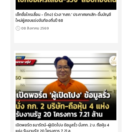
เช็กชื่อใครเลื่อน - (โกง) ร่วง! 'กสถ.' ประกาศยกเลิก-ขึ้นบัญชี
ใหม่ผู้สอบแข่งขันท้องถิ่นปี 68
08 สิงหาคม 2569
เปิดพอร์ต ธนารัตน์-ผู้เปิดโปง ข้อมูลรั่ว นั่งกก. 2 บ. ถือหุ้น 4
แห่ง รับงานรัฐ 20 โครงการ 7.21 ล.