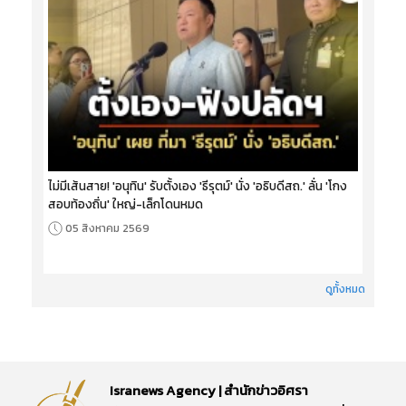
ไม่มีเส้นสาย! 'อนุทิน' รับตั้งเอง 'ธีรุตม์' นั่ง 'อธิบดีสถ.' ลั่น 'โกง
สอบท้องถิ่น' ใหญ่-เล็กโดนหมด
05 สิงหาคม 2569
ดูทั้งหมด
Isranews Agency | สำนักข่าวอิศรา