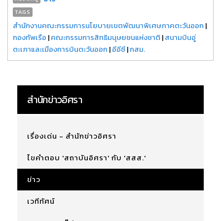
TAGS
สำนักงานคณะกรรมการนโยบายเขตพัฒนาพิเศษภาคตะวันออก
|
กองทัพเรือ
|
คณะกรรมการสิทธิมนุษยชนแห่งชาติ
|
สนามบินอู่
ตะเภาและเมืองการบินตะวันออก
|
อีอีซี
|
กสม.
สำนักข่าวอิศรา
เรื่องเด่น - สำนักข่าวอิศรา
ไขคำตอบ 'สถาบันอิศรา' กับ 'สสส.'
ข่าว
เวทีทัศน์