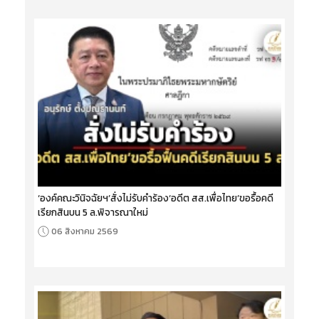
‘องค์คณะวินิจฉัยฯ’สั่งไม่รับคำร้อง‘อดีต สส.เพื่อไทย’ขอรื้อคดี
เรียกสินบน 5 ล.พิจารณาใหม่
06 สิงหาคม 2569