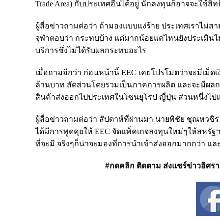
Trade Area) กับประเทศอื่นได้อยู่ นักลงทุนก็อาจจะใช้สิทธ
ผู้สื่อข่าวถามต่อว่า ถ้ามองแบบแง่ร้าย ประเทศเราไม
จุฬาตอบว่า กระทบบ้าง แต่มากน้อยแค่ไหนยังประเมินไม่ได
บริการซึ่งไม่ได้รับผลกระทบอะไร
เมื่อถามอีกว่า ก่อนหน้านี้ EEC เคยโปรโมตว่าจะมีเม็ด
ล้านบาท สัดส่วนโดยรวมเป็นภาคการผลิต และจะมีผลก
สินค้าส่งออกไปประเทศในโซนยุโรป ญี่ปุ่น ส่วนหนึ่งไปแ
ผู้สื่อข่าวถามต่อว่า สัปดาห์ที่ผ่านมา นายพิชัย ชุณ
ได้มีการพูดคุยให้ EEC จัดแพ็คเกจลงทุนใหม่ๆให้สหรัฐ
ที่จะมี จริงๆก็น่าจะมองที่การนำเข้าส่งออกมากกว่า 
#กดคลิก ติดตาม ส่งแชร์ข่าวอิศรา ได