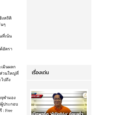
ิงสถิติ
ื่นๆ
ที่เน้น
ด้อัตรา
ระเมินผลก
เรื่องเด่น
่วนใหญ่ที่
ะไปถึง
ยจุฬามอง
่ผู้ประกอบ
 : Free