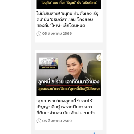
ไม่มีเส้นสาย! 'อนุทิน' รับตั้งเอง 'ธีรุ
ตม์' นั่ง 'อธิบดีสถ.' ลั่น 'โกงสอบ
ท้องถิ่น' ใหญ่-เล็กโดนหมด
05 สิงหาคม 2569
‘สุขสมรวย’แจงลูกหนี้ 9 รายไร้
สัญญาเงินกู้ เพราะเป็นการเอา
ที่ดินมาจำนอง ยันแจ้งป.ป.ช.แล้ว
05 สิงหาคม 2569