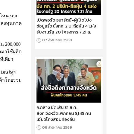
ค่ไหน นาย
เปิดพอร์ต ธนารัตน์-ผู้เปิดโปง
การลงทุนภาค
ข้อมูลรั่ว นั่งกก. 2 บ. ถือหุ้น 4 แห่ง
รับงานรัฐ 20 โครงการ 7.21 ล.
07 สิงหาคม 2569
ใน 200,000
มาใช้ผลิต
ีเดียว
ไปสหรัฐฯ
นค้าโดยรวม
ก.กลาง ขีดเส้น 31 ส.ค.
ส่งก.จังหวัดเพิกถอน 5,145 คน
เอี่ยวโกงสอบท้องถิ่น
06 สิงหาคม 2569