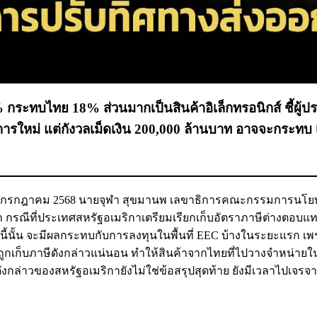
กระทบไทย 18% ส่วนมากเป็นสินค้าอิเล็กทรอนิกส์ ชี้ผู้
ารใหม่ แต่กังวลเม็ดเงิน 200,000 ล้านบาท อาจจะกระทบ
่ 11 กรกฎาคม 2568 นายจุฬา สุขมานพ เลขาธิการคณะกรรมการนโ
 กรณีที่ประเทศสหรัฐอเมริกาเตรียมเรียกเก็บอัตราภาษีต่างตอบแ
.ค.นี้นั้น จะมีผลกระทบกับการลงทุนในพื้นที่ EEC บ้างในระยะแรก เ
ะถูกเก็บภาษีดังกล่าวแน่นอน ทำให้สินค้าจากไทยที่ไปวางจำหน่าย
งกล่าวของสหรัฐอเมริกายังไม่ใช่ข้อสรุปสุดท้าย ยังมีเวลาไปเจรจา