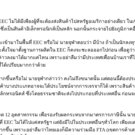
C ไม่ได้มีเพียงผู้ที่จะต้องส่งสินค้าไปสหรัฐอเมริกาอย่างเดียว ในเช
ซึ่งเป็นสินค้าอิเล็กทรอนิกส์เป็นหลัก นอกนั้นกระจายไปยังภูมิภาคอ
ข้ามาในพื้นที่ EEC หรือไม่ นายจุฬาตอบว่า มีบ้าง ถ้าเป็นนักลงทุน
จจะตั้งใจมาตั้งฐานการผลิตใน EEC ก็คงจะชะลอออกไปก่อน เพื่อดูว่า
วลงมาได้มากแค่ไหน เพราะอย่าลืมว่ามีประเทศเพื่อนบ้านเราที่ไ
่ได้เปรียบมากกว่าด้วย
กขึ้นหรือไม่ นายจุฬากล่าวว่า คงไม่ถึงขนาดนั้น แต่ตอนนี้ต้องป
สินค้าบางประเภทอาจจะได้ประโยชน์จากการเจรจาก็ได้ เพราะสินค้าส
ิเล้กทรอนิคส์ ซึ่งโดยธรรมชาติจะส่งไปประกอบที่ประเทศอื่น ก่อนจ
หมด 12 อุตสาหกรรม เพื่อรองรับผลกระทบจากมาตรการภาษีนั้น นา
ที่ EEC ไม่ได้ไปแค่สหรัฐฯ แต่ยังมีไปในประเทศอื่นๆทั่วโลก เพียงแต
กขึ้น เพราะอย่าลืมว่าไทยเองก็มีความร่วมมือ FTA (เขตการค้าเสรี