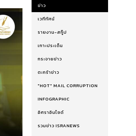
ข่าว
เวทีทัศน์
รายงาน-สกู๊ป
เกาะประเด็น
กระจายข่าว
ตะกร้าข่าว
"HOT" MAIL CORRUPTION
INFOGRAPHIC
อิศราอินไซด์
รวมข่าว ISRANEWS