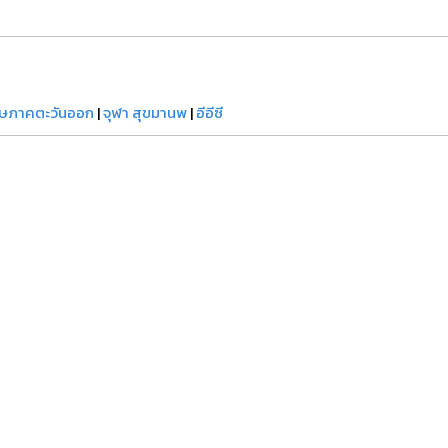
ษภาคตะวันออก
|
จุฬา สุขมานพ
|
อีอีซี