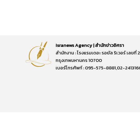
Isranews Agency | สำนักข่าวอิศรา
สำนักงาน : โรงแรมเดอะ รอยัล ริเวอร์ เลขท
กรุงเทพมหานคร 10700
เบอร์โทรศัพท์ : 095-575-8881,02-241316