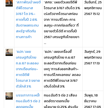
‘สภาพัฒน์’เผยจี
‘สศช.’ เผยตัวเลขจีดีพี
วันจันทร์, 25
ดีพีไตรมาส
ไตรมาส 3/67 เติบโต 3%
พฤศจิกายน
3/67 โต 3%-
เร่งตัวจากไตรมาสก่อน
2567 15:12
คาดทั้งปี 2.6%
จาก ‘การบริโภค-การ
จับตาผลกระทบ
ลงทุน-ภาคท่องเที่ยว’ ที่
สหรัฐฯกีดกัน
ขยายตัวได้ดี คาดทั้งปี
ทางการค้า
2567 เศรษฐกิจไทยขยา
...
‘ธปท.’เผย
‘ธปท.’ เผยเครื่องชี้
วันศุกร์, 29
เศรษฐกิจไทย
เศรษฐกิจไทย ก.ย.67
พฤศจิกายน
ก.ย.67 ชะลอลง
ชะลอตัวจากเดือนก่อน
2567 17:13
จากเดือนก่อน-
เหตุ ‘การส่งออกสินค้า-
คาดจีดีพี
การบริโภคเอกชน’ ลดลง
ไตรมาส 3 ขยาย
คาดจีดีพีไตรมาส 3/67
ตัวใกล้ 3%
เติบโตใกล้ 3%
บรรเทาภาระหนี้!
กนง.มีมติ 5 ต่อ 2 เสียง
วันพุธ, 18
กนง.มีมติ 5 ต่อ 2
ลดอัตราดอกเบี้ย
ธันวาคม
ลดดอกเบี้ย
นโยบาย 0.25% สู่ระดับ
2567 17:05