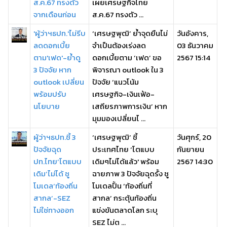
ส.ค.67 ทรงตัว
เผยเศรษฐกิจไทย
จากเดือนก่อน
ส.ค.67 ทรงตัว ...
'ผู้ว่าฯธปท.'ไม่รีบ
‘เศรษฐพุฒิ’ ย้ำจุดยืนไม่
วันอังคาร,
ลดดอกเบี้ย
จำเป็นต้องเร่งลด
03 ธันวาคม
ตาม'เฟด'-ย้ำดู
ดอกเบี้ยตาม ‘เฟด’ ขอ
2567 15:14
3 ปัจจัย หาก
พิจารณา outlook ใน 3
outlook เปลี่ยน
ปัจจัย ‘แนวโน้ม
พร้อมปรับ
เศรษฐกิจ-เงินเฟ้อ-
นโยบาย
เสถียรภาพการเงิน’ หาก
มุมมองเปลี่ยนไ ...
ผู้ว่าฯธปท.ชี้ 3
‘เศรษฐพุฒิ’ ชี้
วันศุกร์, 20
ปัจจัยฉุด
ประเทศไทย ‘โตแบบ
กันยายน
ปท.ไทย‘โตแบบ
เดิมๆไม่ได้แล้ว' พร้อม
2567 14:30
เดิม’ไม่ได้ ชู
ฉายภาพ 3 ปัจจัยฉุดรั้ง ชู
โมเดล‘ท้องถิ่น
โมเดลปั้น ‘ท้องถิ่นที่
สากล’-SEZ
สากล’ กระตุ้นท้องถิ่น
ไม่ใช่ทางออก
แข่งขันตลาดโลก ระบุ
SEZ ไม่ต ...