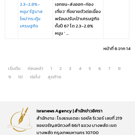
2.3-2.8%-
เอกชน-ส่งออก-ท่อง
หนุน‘รัฐบาล
เที่ยว’ ที่ขยายตัวต่อเนื่อง
ใหม่’กระตุ้น
พร้อมปรับเป้าเศรษฐกิจ
เศรษฐกิจ
ทั้งปี 67 โต 2.3-2.8%
หนุน ‘ ...
หน้าที่ 6 จาก 14
เริ่มต้น
ก่อนหน้า
1
2
3
4
5
6
7
8
9
10
ต่อไป
สุดท้าย
Isranews Agency | สำนักข่าวอิศรา
สำนักงาน : โรงแรมเดอะ รอยัล ริเวอร์ เลขที่ 219
ซอยจรัญสนิทวงศ์ 66/1 แขวง บางพลัด เขต
บางพลัด กรุงเทพมหานคร 10700