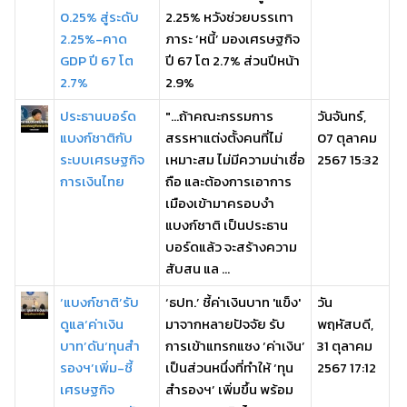
0.25% สู่ระดับ
2.25% หวังช่วยบรรเทา
2.25%-คาด
ภาระ ‘หนี้’ มองเศรษฐกิจ
GDP ปี 67 โต
ปี 67 โต 2.7% ส่วนปีหน้า
2.7%
2.9%
ประธานบอร์ด
"...ถ้าคณะกรรมการ
วันจันทร์,
แบงก์ชาติกับ
สรรหาแต่งตั้งคนที่ไม่
07 ตุลาคม
ระบบเศรษฐกิจ
เหมาะสม ไม่มีความน่าเชื่อ
2567 15:32
การเงินไทย
ถือ และต้องการเอาการ
เมืองเข้ามาครอบงำ
แบงก์ชาติ เป็นประธาน
บอร์ดแล้ว จะสร้างความ
สับสน แล ...
‘แบงก์ชาติ’รับ
‘ธปท.’ ชี้ค่าเงินบาท 'แข็ง'
วัน
ดูแล‘ค่าเงิน
มาจากหลายปัจจัย รับ
พฤหัสบดี,
บาท’ดัน‘ทุนสำ
การเข้าแทรกแซง ‘ค่าเงิน’
31 ตุลาคม
รองฯ’เพิ่ม-ชี้
เป็นส่วนหนึ่งที่ทำให้ ‘ทุน
2567 17:12
เศรษฐกิจ
สำรองฯ’ เพิ่มขึ้น พร้อม