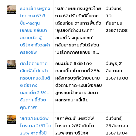
ธปท.ชี้เศรษฐกิจ
‘ธปท.’ เผยเศรษฐกิจไทย
วันจันทร์,
ไทย ก.ค.67 ดี
ก.ค.67 ปรับตัวดีขึ้นจาก
30
ขึ้น-‘ลงทุน
เดือนก่อน ตามการฟื้นตัว
กันยายน
เอกชน’กลับมา
‘อุปสงค์ต่างประเทศ’
2567 17:08
ขยายตัว ‘ผู้
ขณะที่ ‘ลงทุนเอกชน’
บริโภค’กังวลค่า
กลับมาขยายตัวได้ ส่วน
ครองชีพ
‘บริโภคภาคเอกชน’ ท ...
ศก.โตตามคาด-
กนง.มีมติ 6 ต่อ 1 คง
วันพุธ, 21
เงินเฟ้อโน้มเข้า
ดอกเบี้ยนโยบายที่ 2.5%
สิงหาคม
กรอบ! กนง.มีมติ
หลังเศรษฐกิจไทยขยาย
2567 19:00
6 ต่อ1 คง
ตัวตามคาด-เงินเฟ้อกลับ
ดอกเบี้ย 2.5%-
สู่กรอบเป้าหมาย จับตา
จับตา‘หนี้ด้อย
ผลกระทบ ‘หนี้เสีย’
คุณภาพ’
‘สศช.’เผยจีดีพี
‘สภาพัฒน์’ เผยจีดีพี
วันจันทร์,
ไตรมาส 2/67 โต
ไตรมาส 2/67 เติบโต
26 สิงหาคม
2.3% คาดทั้งปี
2.3% จาก ‘บริโภค
2567 13:04