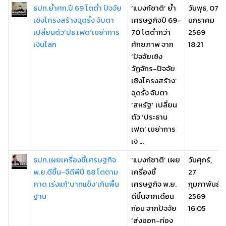
ธปท.ย้ำศก.ปี 69 โตต่ำ ปัจจัย
‘แบงก์ชาติ’ ย้ำ
วันพุธ, 07
เชิงโครงสร้างฉุดรั้ง จับตา
เศรษฐกิจปี 69-
มกราคม
เปลี่ยนตัว‘ปธ.เฟด’เขย่าการ
70 โตต่ำกว่า
2569
เงินโลก
ศักยภาพ จาก
18:21
‘ปัจจัยเชิง
วัฏจักร-ปัจจัย
เชิงโครงสร้าง’
ฉุดรั้ง จับตา
‘สหรัฐ’ เปลี่ยน
ตัว ‘ประธาน
เฟด’ เขย่าการ
เงิ ...
ธปท.เผยเครื่องชี้เศรษฐกิจ
‘แบงก์ชาติ’ เผย
วันศุกร์,
พ.ย.ดีขึ้น-จีดีพีปี 68 โตตาม
เครื่องชี้
27
คาด เร่งแก้‘บาทแข็ง’เกินพื้น
เศรษฐกิจ พ.ย.
กุมภาพันธ์
ฐาน
ดีขึ้นจากเดือน
2569
ก่อน จากปัจจัย
16:05
‘ส่งออก-ท่อง