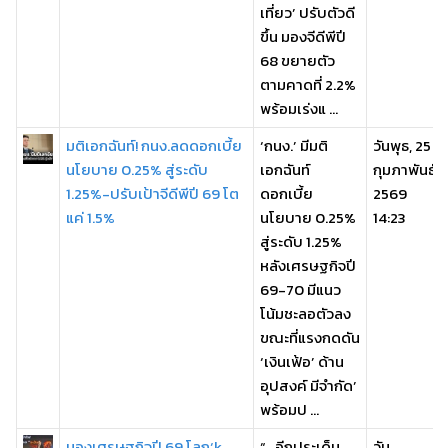
เที่ยว’ ปรับตัวดี
ขึ้น มองจีดีพีปี
68 ขยายตัว
ตามคาดที่ 2.2%
พร้อมเร่งแ ...
มติเอกฉันท์! กนง.ลดดอกเบี้ย
‘กนง.’ มีมติ
วันพุธ, 25
นโยบาย 0.25% สู่ระดับ
เอกฉันท์
กุมภาพันธ์
1.25%-ปรับเป้าจีดีพีปี 69 โต
ดอกเบี้ย
2569
แค่ 1.5%
นโยบาย 0.25%
14:23
สู่ระดับ 1.25%
หลังเศรษฐกิจปี
69-70 มีแนว
โน้มชะลอตัวลง
ขณะที่แรงกดดัน
‘เงินเฟ้อ’ ด้าน
อุปสงค์ มีจำกัด’
พร้อมป ...
มองเศรษฐกิจปี 69 โลก‘k
“…อีกประเด็น
วัน