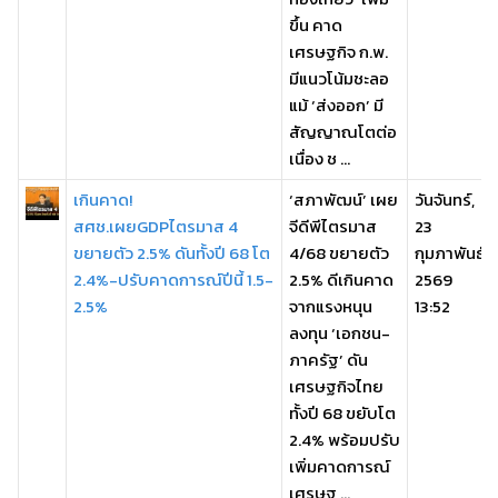
ขึ้น คาด
เศรษฐกิจ ก.พ.
มีแนวโน้มชะลอ
แม้ ‘ส่งออก’ มี
สัญญาณโตต่อ
เนื่อง ช ...
เกินคาด!
‘สภาพัฒน์’ เผย
วันจันทร์,
สศช.เผยGDPไตรมาส 4
จีดีพีไตรมาส
23
ขยายตัว 2.5% ดันทั้งปี 68 โต
4/68 ขยายตัว
กุมภาพันธ์
2.4%-ปรับคาดการณ์ปีนี้ 1.5-
2.5% ดีเกินคาด
2569
2.5%
จากแรงหนุน
13:52
ลงทุน ‘เอกชน-
ภาครัฐ’ ดัน
เศรษฐกิจไทย
ทั้งปี 68 ขยับโต
2.4% พร้อมปรับ
เพิ่มคาดการณ์
เศรษฐ ...