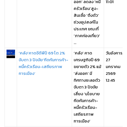
ออก’ ลดลง ‘หนี้
11:01
ครัวเรือน’สูง-
สินเชื่อ ‘ตึงตัว’
ถ่วงอุปสงค์ใน
ประเทศ ขณะที่
‘ภาคท่องเที่ยว’
...
‘คลัง’คาดจีดีพีปี 69 โต 2%
‘คลัง’ คาด
วันอังคาร,
จับตา 3 ปัจจัย‘กีดกันการค้า-
เศรษฐกิจปี 69
27
หนี้ครัวเรือน-เสถียรภาพ
ขยายตัว 2% แม้
มกราคม
การเมือง’
‘ส่งออก’ มี
2569
ทิศทางชะลอตัว
12:45
จับตา 3 ปัจจัย
เสี่ยง ‘นโยบาย
กีดกันการค้า-
หนี้ครัวเรือน-
เสถียรภาพ
การเมือง’