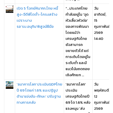
เปิด 5 'โจทย์หิน'ศก.ไทย หนี้
“…ประเทศไทย
วัน
สูง-จีดีพีโตต่ำ-โครงสร้าง
กำลังอยู่ใน ‘จุด
อาทิตย์,
เปราะบาง
หัวเลี้ยวหัวต่อ’
15
รอ‘รบ.อนุทิน'พิสูจน์ฝีมือ
ของการพัฒนา
กุมภาพันธ์
โดยแม้ว่า
2569
เศรษฐกิจไทย
14:40
ยังสามารถ
ขยายตัวได้ แต่
การเติบโตอยู่ใน
ระดับต่ำ และมี
แนวโน้มถดถอย
เชิงศักยภ ...
‘ธนาคารโลก’ประเมินGDPไทย
‘ธนาคารโลก’
วัน
ปี 69 โตแค่ 1.6% แนะปฏิรูป
ประเมิน
พฤหัสบดี,
ด้าน‘แข่งขัน-ทักษะ’ ปรับฐาน
เศรษฐกิจไทยปี
12
ทางการคลัง
69 โต 1.6% หลัง
กุมภาพันธ์
แรงหนุน ‘ส่ง
2569