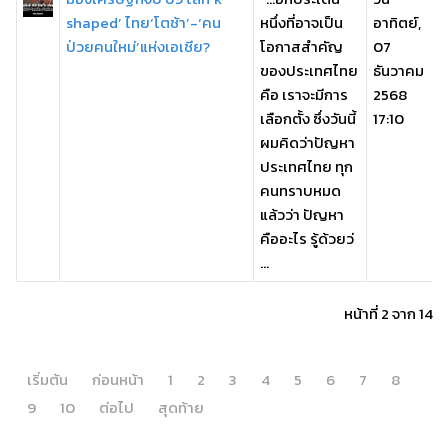
shaped’ ไทย‘โตช้า’-‘คน
หนึ่งที่อาจเป็น
อาทิตย์,
ป่วยคนใหม่’แห่งเอเชีย?
โอกาสสำคัญ
07
ของประเทศไทย
ธันวาคม
คือ เราจะมีการ
2568
เลือกตั้ง ซึ่งวันนี้
17:10
ผมคิดว่าปัญหา
ประเทศไทย ทุก
คนทราบหมด
แล้วว่า ปัญหา
คืออะไร รู้ด้วยว่
...
หน้าที่ 2 จาก 14
เริ่มต้น
ก่อนหน้า
1
2
3
4
5
6
7
8
9
10
ต่อไป
สุดท้าย