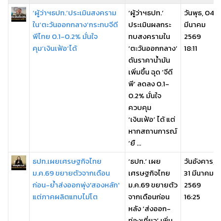
‘ผู้ว่าฯธปท.’ประเมินสงคราม
‘ผู้ว่าฯธปท.’
วันพุธ, 04
ใน‘ตะวันออกกลาง’กระทบจีดี
ประเมินผลกระ
มีนาคม
พีไทย 0.1-0.2% มั่นใจ
ทบสงครามใน
2569
คุม‘เงินเฟ้อ’ได้
‘ตะวันออกกลาง’
18:11
ดันราคาน้ำมัน
เพิ่มขึ้น ฉุด ‘จีดี
พี’ ลดลง 0.1-
0.2% มั่นใจ
ควบคุม
‘เงินเฟ้อ’ ได้ แต่
หากสถานการณ์
‘ยื ...
ธปท.เผยเศรษฐกิจไทย
‘ธปท.’ เผย
วันอังคาร,
ม.ค.69 ขยายตัวจากเดือน
เศรษฐกิจไทย
31 มีนาคม
ก่อน-ย้ำส่งออกพุ่ง'สองหลัก'
ม.ค.69 ขยายตัว
2569
แต่ภาคผลิตแทบไม่โต
จากเดือนก่อน
16:25
หลัง ‘ส่งออก-
ท่องเที่ยว’ เพิ่ม