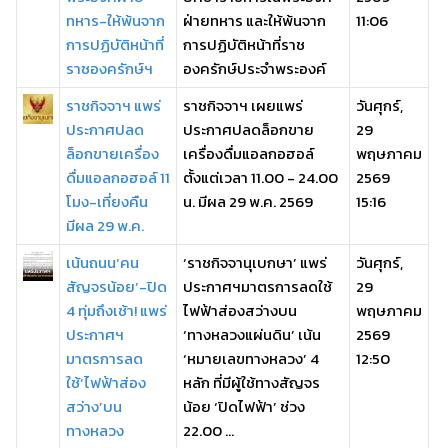
ทหาร-ให้พ้นจาก
ฝ่ายทหาร และให้พ้นจาก
11:06
การปฏิบัติหน้าที่
การปฏิบัติหน้าที่ราช
ราชองครักษ์ฯ
องครักษ์ประจำพระองค์
ราชกิจจาฯ แพร่
ราชกิจจาฯ เผยแพร่
วันศุกร์,
ประกาศปลด
ประกาศปลดล็อกขาย
29
ล็อกขายเครื่อง
เครื่องดื่มแอลกอฮอล์
พฤษภาคม
ดื่มแอลกอฮอล์ 11
ตั้งแต่เวลา 11.00 - 24.00
2569
โมง-เที่ยงคืน
น. มีผล 29 พ.ค. 2569
15:16
มีผล 29 พ.ค.
เน้นถนน‘คน
‘ราชกิจจานุเบกษา’ แพร่
วันศุกร์,
สัญจรน้อย’-ปิด
ประกาศฯมาตรการลดใช้
29
4 ทุ่มถึงเช้า! แพร่
ไฟฟ้าส่องสว่างบน
พฤษภาคม
ประกาศฯ
‘ทางหลวงแผ่นดิน’ เน้น
2569
มาตรการลด
‘หมายเลขทางหลวง’ 4
12:50
ใช้‘ไฟฟ้าส่อง
หลัก ที่มีผู้ใช้ทางสัญจร
สว่าง’บน
น้อย ‘ปิดไฟฟ้า’ ช่วง
ทางหลวง
22.00 ...