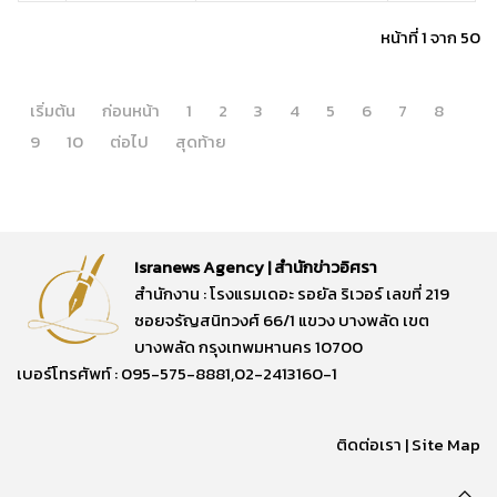
หน้าที่ 1 จาก 50
เริ่มต้น
ก่อนหน้า
1
2
3
4
5
6
7
8
9
10
ต่อไป
สุดท้าย
Isranews Agency | สำนักข่าวอิศรา
สำนักงาน : โรงแรมเดอะ รอยัล ริเวอร์ เลขที่ 219
ซอยจรัญสนิทวงศ์ 66/1 แขวง บางพลัด เขต
บางพลัด กรุงเทพมหานคร 10700
เบอร์โทรศัพท์ : 095-575-8881,02-2413160-1
ติดต่อเรา
|
Site Map