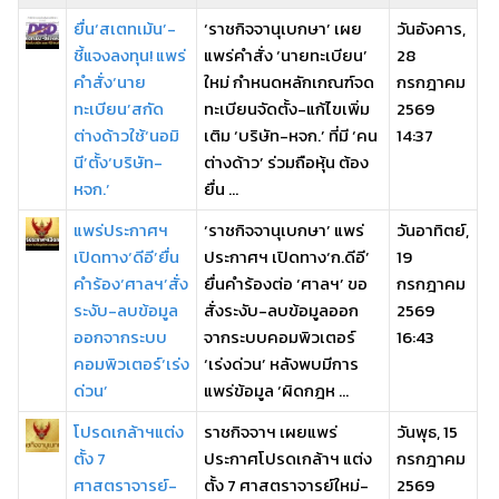
ยื่น‘สเตทเม้น’-
‘ราชกิจจานุเบกษา’ เผย
วันอังคาร,
ชี้แจงลงทุน! แพร่
แพร่คำสั่ง ‘นายทะเบียน’
28
คำสั่ง‘นาย
ใหม่ กำหนดหลักเกณฑ์จด
กรกฎาคม
ทะเบียน’สกัด
ทะเบียนจัดตั้ง-แก้ไขเพิ่ม
2569
ต่างด้าวใช้‘นอมิ
เติม ‘บริษัท-หจก.’ ที่มี ‘คน
14:37
นี’ตั้ง‘บริษัท-
ต่างด้าว’ ร่วมถือหุ้น ต้อง
หจก.’
ยื่น ...
แพร่ประกาศฯ
‘ราชกิจจานุเบกษา’ แพร่
วันอาทิตย์,
เปิดทาง‘ดีอี’ยื่น
ประกาศฯ เปิดทาง‘ก.ดีอี’
19
คำร้อง‘ศาลฯ’สั่ง
ยื่นคำร้องต่อ ‘ศาลฯ’ ขอ
กรกฎาคม
ระงับ-ลบข้อมูล
สั่งระงับ-ลบข้อมูลออก
2569
ออกจากระบบ
จากระบบคอมพิวเตอร์
16:43
คอมพิวเตอร์‘เร่ง
‘เร่งด่วน’ หลังพบมีการ
ด่วน’
แพร่ข้อมูล ‘ผิดกฎห ...
โปรดเกล้าฯแต่ง
ราชกิจจาฯ เผยแพร่
วันพุธ, 15
ตั้ง 7
ประกาศโปรดเกล้าฯ แต่ง
กรกฎาคม
ศาสตราจารย์-
ตั้ง 7 ศาสตราจารย์ใหม่-
2569