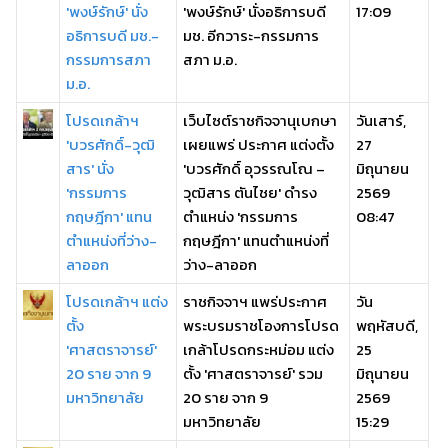
'พงษ์รักษ์' นั่ง
'พงษ์รักษ์' นั่งอธิการบดี
17:09
อธิการบดี มช.-
มช. อีกวาระ-กรรมการ
กรรมการสภา
สภา ม.อ.
ม.อ.
โปรดเกล้าฯ
เว็บไซต์ราชกิจจานุเบกษา
วันเสาร์,
'บวรศักดิ์-วุฒิ
เผยแพร่ ประกาศ แต่งตั้ง
27
สาร' นั่ง
'บวรศักดิ์ อุวรรณโณ –
มิถุนายน
'กรรมการ
วุฒิสาร ตันไชย' ดำรง
2569
กฤษฎีกา' แทน
ตำแหน่ง 'กรรมการ
08:47
ตำแหน่งที่ว่าง-
กฤษฎีกา' แทนตำแหน่งที่
ลาออก
ว่าง-ลาออก
โปรดเกล้าฯ แต่ง
ราชกิจจาฯ แพร่ประกาศ
วัน
ตั้ง
พระบรมราชโองการโปรด
พฤหัสบดี,
'ศาสตราจารย์'
เกล้าโปรดกระหม่อม แต่ง
25
20 ราย จาก 9
ตั้ง 'ศาสตราจารย์' รวม
มิถุนายน
มหาวิทยาลัย
20 ราย จาก 9
2569
มหาวิทยาลัย
15:29