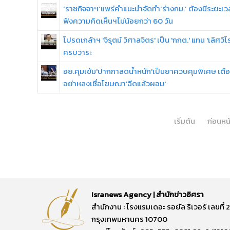
‘ราชกิจจาฯ’แพร่คำแนะนำจัดทำ‘ร่างกม.’ ต้องมีระยะเว
ฟังความคิดเห็นฯไม่น้อยกว่า 60 วัน
โปรดเกล้าฯ 'จิรุตม์ วิศาลจิตร' เป็น 'กกต.' แทน 'เลิศวิโร
ครบวาระ
อย.คุมเข้ม'ปากกาลดน้ำหนัก'เป็นยาควบคุมพิเศษ เตื
อย่าหลงเชื่อโฆษณา'ฉีดแล้วผอม'
เริ่มต้น
ก่อนหน
Isranews Agency | สำนักข่าวอิศรา
สำนักงาน : โรงแรมเดอะ รอยัล ริเวอร์ เลขท
กรุงเทพมหานคร 10700