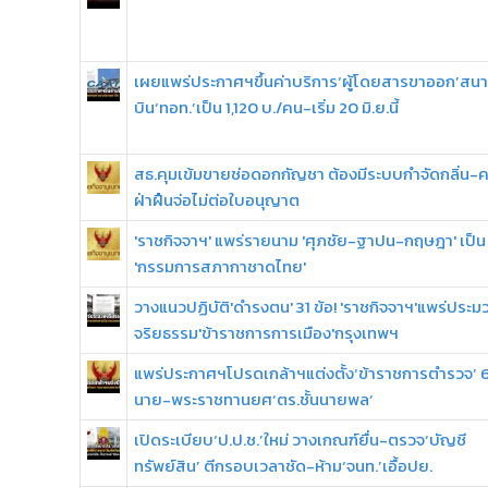
เผยแพร่ประกาศฯขึ้นค่าบริการ‘ผู้โดยสารขาออก’สน
บิน‘ทอท.’เป็น 1,120 บ./คน-เริ่ม 20 มิ.ย.นี้
สธ.คุมเข้มขายช่อดอกกัญชา ต้องมีระบบกำจัดกลิ่น-ค
ฝ่าฝืนจ่อไม่ต่อใบอนุญาต
'ราชกิจจาฯ' แพร่รายนาม 'ศุภชัย-ฐาปน-กฤษฎา' เป็น
'กรรมการสภากาชาดไทย'
วางแนวปฏิบัติ'ดำรงตน' 31 ข้อ! 'ราชกิจจาฯ'แพร่ประม
จริยธรรม'ข้าราชการการเมือง'กรุงเทพฯ
แพร่ประกาศฯโปรดเกล้าฯแต่งตั้ง‘ข้าราชการตำรวจ’ 
นาย-พระราชทานยศ‘ตร.ชั้นนายพล’
เปิดระเบียบ‘ป.ป.ช.’ใหม่ วางเกณฑ์ยื่น-ตรวจ‘บัญชี
ทรัพย์สิน’ ตีกรอบเวลาชัด-ห้าม‘จนท.’เอื้อปย.