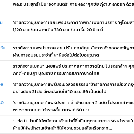
พล.อ.ประยุทธ์ เป็น ‘องคมนตรี’ ภายหลัง ‘ศุภชัย ภู่งาม’ ลาออก ด้วยปั
าม
‘ราชกิจจานุเบกษา’ เผยแพร่ประกาศ ‘กพท.’ เพิ่มค่าบริการ ‘ผู้โดย
1,120 บาท/คน จากเดิม 730 บาท/คน เริ่ม 20 มิ.ย.นี้
วัน
ราชกิจจาฯ แพร่ประกาศ สธ. ปรับเกณฑ์คุมเข้มการค้าช่อดอกกัญชา ต้
ผ่านการอบรมประจำที่ ฝ่าฝืนจ่อไม่ต่อใบอนุญาต
ราชกิจจานุเบกษา เผยแพร่ ประกาศสภากาชาดไทย โปรดเกล้าฯ ศุภช
ภักดี-กฤษฎา บุญราช กรรมการสภากาชาดไทย
วล
‘ราชกิจจานุเบกษา’ แพร่ประมวลจริยธรรม ‘ข้าราชการการเมือง’ กรุ
อย่างน้อย 31 ข้อ มีผลบังคับใช้ 10 เม.ย.69 เป็นต้นไป
60
‘ราชกิจจานุเบกษา’ แพร่ประกาศสำนักนายกฯ 2 ฉบับ โปรดเกล้าฯแต่
พระราชทานยศ ‘ตำรวจชั้นนายพล’ 60 นาย
“…ข้อ 13 ห้ามมิให้พนักงานเจ้าหน้าที่ซึ่งมีเหตุตามมาตรา 56 เข้าร่
ห้ามมิให้พนักงานเจ้าหน้าที่ให้ความช่วยเหลือหรือกระท ...