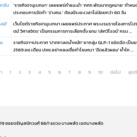
ลารับ
‘ราชกิจจานุเบกษา’ เผยแพร่คำแนะนำ ‘คกก.พัฒนากฎหมาย’ กำหนด
ประกอบการจัดทำ ‘ร่างกม.’ ต้องมีระยะเวลาไม่น้อยกว่า 60 วัน
จน์'
เว็บไซต์ราชกิจจานุเบกษา เผยแพร่ประกาศ พระบรมราชโองการโปรดเก
ตม์ วิศาลจิตร' เป็นกรรมการการเลือกตั้ง แทน 'เลิศวิโรจน์' ครบ ...
อน
ราชกิจจาฯประกาศ 'ปากกาลดน้ำหนัก' ยากลุ่ม GLP-1 ชนิดฉีด เป็นยาค
2569 อย.เตือน ปชช.อย่าหลงเชื่อคำโฆษณา 'ฉีดแล้วผอม' ย้ำใค ...
้า
1
2
3
4
5
6
7
8
9
10
ต่อไป
สุดท
ี่ 219 ซอยจรัญสนิทวงศ์ 66/1 แขวง บางพลัด เขตบางพลัด