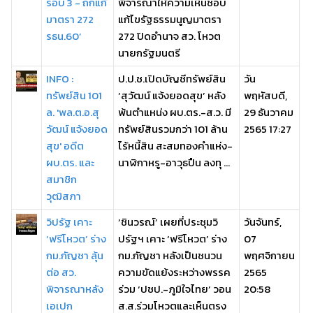
รอบ 3 - ถกแก้
พิจารณาให้ความเห็นชอบ
มาตรา 272
แก้ไขรัฐธรรมนูญมาตรา
รธน.60’
272 ปิดอำนาจ สว. โหวต
นายกรัฐมนตรี
INFO :
ป.ป.ช.เปิดบัญชีทรัพย์สิน
วัน
ทรัพย์สิน 101
‘สุวัฒน์ แจ้งยอดสุข’ หลัง
พฤหัสบดี,
ล. 'พล.ต.อ.สุ
พ้นตำแหน่ง ผบ.ตร.-ส.ว. มี
29 ธันวาคม
วัฒน์ แจ้งยอด
ทรัพย์สินรวมกว่า 101 ล้าน
2565 17:27
สุข' อดีต
ไร้หนี้สิน สะสมทองคำแห่ง-
ผบ.ตร. และ
นาฬิกาหรู-อาวุธปืน ลงทุ ...
สมาชิก
วุฒิสภา
วิปรัฐ เคาะ
‘ชินวรณ์’ เผยที่ประชุมวิ
วันจันทร์,
‘ฟรีโหวต’ ร่าง
ปรัฐฯ เคาะ ‘ฟรีโหวต’ ร่าง
07
กม.กัญชา ลุ้น
กม.กัญชา หลังเป็นชนวน
พฤศจิกายน
ต่อ สว.
ความขัดแย้งระหว่างพรรค
2565
พิจารณาหลัง
ร่วม ‘ปชป.-ภูมิใจไทย’ วอน
20:58
เอเปก
ส.ส.ร่วมโหวตและเห็นตรง