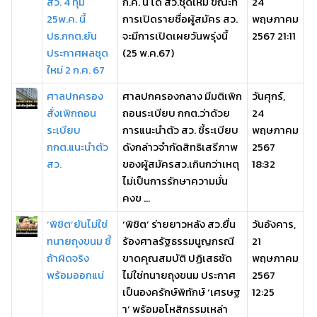
สว. 4 ทุ่ม
ก.ค. นี้ ได้ สว.ชุดใหม่ ขณะที่
24
25พ.ค. นี้
การเปิดรายชื่อผู้สมัคร สว.
พฤษภาคม
ปธ.กกต.ยัน
จะมีการเปิดเผยวันพรุ่งนี้
2567 21:11
ประกาศผลชุด
(25 พ.ค.67)
ใหม่ 2 ก.ค. 67
ศาลปกครอง
ศาลปกครองกลาง มีมติเพิก
วันศุกร์,
สั่งเพิกถอน
ถอนระเบียบ กกต.ว่าด้วย
24
ระเบียบ
การแนะนำตัว สว. ชี้ระเบียบ
พฤษภาคม
กกต.แนะนำตัว
ดังกล่าวจำกัดสิทธิเสรีภาพ
2567
สว.
ของผู้สมัครสว.เกินกว่าเหตุ
18:32
ไม่เป็นการรักษาความมั่น
คงข ...
‘พิชิต’ยันไม่ใช่
‘พิชิต’ ร่ายยาวหลัง สว.ยื่น
วันอังคาร,
ทนายถุงขนม ชี้
ร้องศาลรัฐธรรมนูญกรณี
21
ถ้าผิดจริง
ขาดคุณสมบัติ ปฏิเสธชัด
พฤษภาคม
พร้อมออกแน่
ไม่ใช่ทนายถุงขนม ประกาศ
2567
เป็นองครักษ์พิทักษ์ ‘เศรษฐ
12:25
า’ พร้อมอโหสิกรรมเหล่า