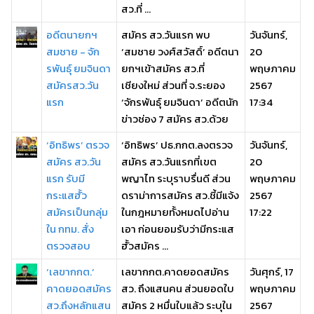
สว.ที่ ...
อดีตนายกฯ
สมัคร สว.วันแรก พบ
วันจันทร์,
สมชาย - จัก
‘สมชาย วงศ์สวัสดิ์’ อดีตนา
20
รพันธ์ุ ยมจินดา
ยกฯเข้าสมัคร สว.ที่
พฤษภาคม
สมัครสว.วัน
เชียงใหม่ ส่วนที่ จ.ระยอง
2567
แรก
‘จักรพันธุ์ ยมจินดา’ อดีตนัก
17:34
ข่าวช่อง 7 สมัคร สว.ด้วย
‘อิทธิพร’ ตรวจ
‘อิทธิพร’ ปธ.กกต.ลงตรวจ
วันจันทร์,
สมัคร สว.วัน
สมัคร สว.วันแรกที่เขต
20
แรก รับมี
พญาไท ระบุราบรื่นดี ส่วน
พฤษภาคม
กระแสฮั้ว
ดราม่าการสมัคร สว.ชี้มีแจ้ง
2567
สมัครเป็นกลุ่ม
ในกฎหมายทั้งหมดไปอ่าน
17:22
ใน กทม. สั่ง
เอา ก่อนยอมรับว่ามีกระแส
ตรวจสอบ
ฮั้วสมัคร ...
‘เลขากกต.’
เลขากกต.คาดยอดสมัคร
วันศุกร์, 17
คาดยอดสมัคร
สว. ถึงแสนคน ส่วนยอดใบ
พฤษภาคม
สว.ถึงหลักแสน
สมัคร 2 หมื่นใบแล้ว ระบุใน
2567