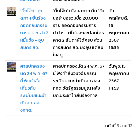
‘บิ๊กโจ๊ก’ บุก
‘บิ๊กโจ๊ก’ เยือนสภาฯ ยื่น ‘วัน
วัน
สภาฯ ยื่นร้อง
นอร์’ ขอรวมชื่อ 20,000
พฤหัสบดี,
ถอดถอนกรรม
ราย ถอดถอนกรรมการ
16
การป.ป.ช. ล่า 2
ป.ป.ช. แต่ไม่บอกจะปลดใคร
พฤษภาคม
หมื่นชื่อ - อุบ
คาด 2 สัปดาห์ได้ครบ ส่วน
2567
สมัคร สว.
การสมัคร สว. ยังอุบ แต่สน
16:35
ใจอยู ...
ศาลปกครอง
ศาลปกครองนัด 24 พ.ค. 67
วันพุธ, 15
นัด 24 พ.ค. 67
นี้ ฟังคำสั่งวินิจฉัยกรณี
พฤษภาคม
นี้ ฟังคำสั่ง
ระเบียบแนะนำตัว สว.ของ
2567
เกี่ยวกับ
กกต.ขัดรัฐธรรมนูญ หลัง
14:53
ระเบียบแนะนำ
บก.ประชาไทยื่นร้องศาล
ตัว สว. ขอ
งกกต.
หน้าที่ 9 จาก 12