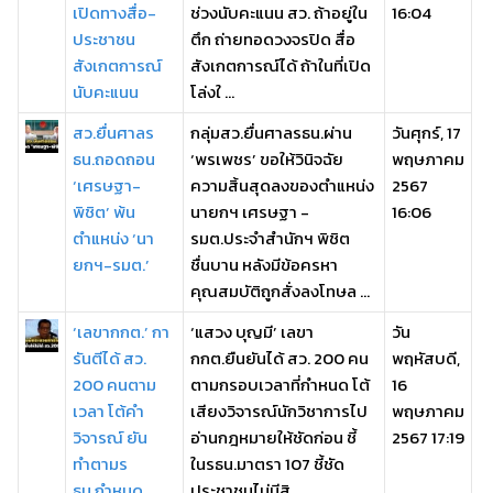
เปิดทางสื่อ-
ช่วงนับคะแนน สว. ถ้าอยู่ใน
16:04
ประชาชน
ตึก ถ่ายทอดวงจรปิด สื่อ
สังเกตการณ์
สังเกตการณ์ได้ ถ้าในที่เปิด
นับคะแนน
โล่งใ ...
สว.ยื่นศาลร
กลุ่มสว.ยื่นศาลรธน.ผ่าน
วันศุกร์, 17
ธน.ถอดถอน
‘พรเพชร’ ขอให้วินิจฉัย
พฤษภาคม
‘เศรษฐา-
ความสิ้นสุดลงของตำแหน่ง
2567
พิชิต’ พ้น
นายกฯ เศรษฐา -
16:06
ตำแหน่ง ‘นา
รมต.ประจำสำนักฯ พิชิต
ยกฯ-รมต.’
ชื่นบาน หลังมีข้อครหา
คุณสมบัติถูกสั่งลงโทษล ...
‘เลขากกต.’ กา
‘แสวง บุญมี’ เลขา
วัน
รันตีได้ สว.
กกต.ยืนยันได้ สว. 200 คน
พฤหัสบดี,
200 คนตาม
ตามกรอบเวลาที่กำหนด โต้
16
เวลา โต้คำ
เสียงวิจารณ์นักวิชาการไป
พฤษภาคม
วิจารณ์ ยัน
อ่านกฎหมายให้ชัดก่อน ชี้
2567 17:19
ทำตามร
ในรธน.มาตรา 107 ชี้ชัด
ธน.กำหนด
ประชาชนไม่มีสิ ...