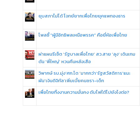
ยุบสภาไม่ได้ โจทย์ยากเพื่อไทยยุคแพทองธาร
โพลชี้ “ผู้มีอิทธิพลเหนือพรรค” คือยี่ห้อเพื่อไทย
ผ่าแผนรีเซ็ต ‘รัฐบาลเพื่อไทย’ สว.สาย ‘ลุง’ เดินเกม
ดัน ‘พี่ใหญ่’ หวนคืนหลังเสือ
วิพากษ์ รบ.มุ่ง‘ศก.โต ‘มากกว่า‘รัฐสวัสดิการ’แนะ
ผัน‘เงินดิจิทัล’เพิ่มเบี้ยคนชรา-เด็ก
เพื่อไทยทิ้งงานความมั่นคง ดับไฟใต้ไปยังไงต่อ?