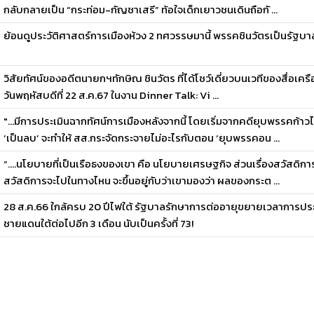
กลับกลายเป็น “กระท่อม-กัญชาเสรี” ท้อใจเด็กเยาวชนเดินถือกั ...
ย้อนดูประวัติศาสตร์การเมืองห้วง 2 ทศวรรษมานี้ พรรคชินวัตรเป็นรัฐบา
วิสัยทัศน์ของอดีตนายกฯทักษิณ ชินวัตร ที่ได้โชว์เดี่ยวบนเวทีของสื่อเครือ
วันพฤหัสบดีที่ 22 ส.ค.67 ในงาน Dinner Talk: Vi ...
"...มีการประเมินฉากทัศน์การเมืองหลังจากนี้ โดยเริ่มจากคดียุบพรรคก
‘เป็นลบ’ จะทำให้ สส.กระจัดกระจายไม่อะไรกับตอน ‘ยุบพรรคอน ...
“….นโยบายที่เป็นเรือธงของเขา คือ นโยบายเศรษฐกิจ ส่วนเรื่องสวัสดิกา
สวัสดิการจะไปในทางไหน จะขึ้นอยู่กับว่าเขามองว่า ผลของกระต ...
28 ส.ค.66 ใกล้ครบ 20 ปีไฟใต้ รัฐบาลรักษาการต่ออายุขยายเวลาการประ
ชายแดนใต้ต่อไปอีก 3 เดือน นับเป็นครั้งที่ 73!