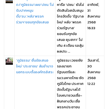
ด.!‘ภูมิธรรม’เผย‘ปชน.’ไม่
หารือ ‘ปชน.’ ยังไม่
อาทิตย์,
รับปากหนุน
ตัดสินใจสนับสนุน
31
ตั้ง‘รบ.’หลัง‘พรรค
ใครจัดตั้ง ‘รัฐบาล
สิงหาคม
ร่วมฯ’ยอมทุกข้อเสนอ
ใหม่’ หลัง ‘พรรค
2568
ร่วมรัฐบาล’
16:33
ยอมรับทุกข้อ
เสนอ ยุบสภา’ ไม่
เกิน 4 เดือน รอลุ้น
ผลประ ...
‘ภูมิธรรม’ ยื่นข้อเสนอ
ภูมิธรรม เวชยชัย
วันเสาร์,
ใหม่ ‘ประชาชน’ ล้มอำนาจ
รองนายก
30
นอกระบบตั้งองค์กรอิสระ
รัฐมนตรีและ
สิงหาคม
รมว.มหาดไทย ซัด
2568
ภูมิใจไทย ประกาศ
12:22
จัดตั้งรัฐบาลได้
โฆษณาชวนเชื่อ-
ฝันกลางวัน เชื่อ
พรรคประชาชน