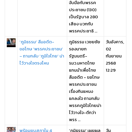
จับมือกับพรรค
ประชาชน (130)
เป็นรัฐบาล 280
เสียง บวกกับ
พรรคประชาธิ ...
‘ภูมิธรรม’ ลืมอดีต-
ภูมิธรรม เวชยชัย
วันอังคาร,
ขอโทษ ‘พรรคประชาชน’
รองนายก
02
– ถามกลับ ‘ภูมิใจไทย’ น่า
รัฐมนตรี-
กันยายน
ไว้วางใจตรงไหน
รมว.มหาดไทย
2568
แกนนำเพื่อไทย
12:29
ลืมอดีต - ขอโทษ
พรรคประชาชน
เรื่องกินแหนง
แคลงใจ ถามกลับ
พรรคภูมิใจไทยน่า
ไว้วางใจ-ดีกว่า
พรร ...
พร้อมยุบสภาใน 4
‘ภูมิธรรม’ เผยผล
วัน