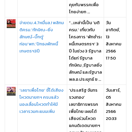
คุยกับพรรคเพื่อ
ไทยง่ายก ...
จ่ายดบ.4.7หมื่นล.! พลิกม
“…เหล่านี้เป็น ‘มติ
วัน
ติครม.‘ทักษิณ-ยิ่ง
ครม.’ เกี่ยวกับ
อาทิตย์,
ลักษณ์-บิ๊กตู่’
โครงการ ‘พักชำระ
13
ก่อน‘พท.’ปักธงพักหนี้
หนี้เกษตรกรฯ’ 3
สิงหาคม
เกษตรฯ3ปี
ปี ในช่วง 3 รัฐบาล
2566
ได้แก่ รัฐบาล
17:50
ทักษิณ ,รัฐบาลยิ่ง
ลักษณ์ และรัฐบาล
พล.อ.ประยุทธ์ ซ ...
‘เลขาเพื่อไทย’ ชี้ได้เสียง
‘ประเสริฐ จันทร
วันเสาร์,
โหวตนายกฯ ครบแล้ว
รวงทอง’
05
มองเลื่อนโหวตทำให้มี
เลขาธิการพรรค
สิงหาคม
เวลารวมคะแนนเพิ่ม
เพื่อไทย เผยได้
2566
เสียงร่วมโหวต
20:33
แคนดิเดตนายกฯ