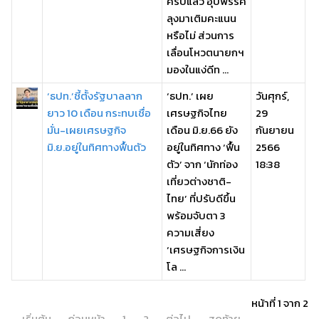
ครบแล้ว อุบพรรค
ลุงมาเติมคะแนน
หรือไม่ ส่วนการ
เลื่อนโหวตนายกฯ
มองในแง่ดีท ...
‘ธปท.’ชี้ตั้งรัฐบาลลาก
‘ธปท.’ เผย
วันศุกร์,
ยาว 10 เดือน กระทบเชื่อ
เศรษฐกิจไทย
29
มั่น-เผยเศรษฐกิจ
เดือน มิ.ย.66 ยัง
กันยายน
มิ.ย.อยู่ในทิศทางฟื้นตัว
อยู่ในทิศทาง ‘ฟื้น
2566
ตัว’ จาก ‘นักท่อง
18:38
เที่ยวต่างชาติ-
ไทย’ ที่ปรับดีขึ้น
พร้อมจับตา 3
ความเสี่ยง
‘เศรษฐกิจการเงิน
โล ...
หน้าที่ 1 จาก 2
เริ่มต้น
ก่อนหน้า
1
2
ต่อไป
สุดท้าย