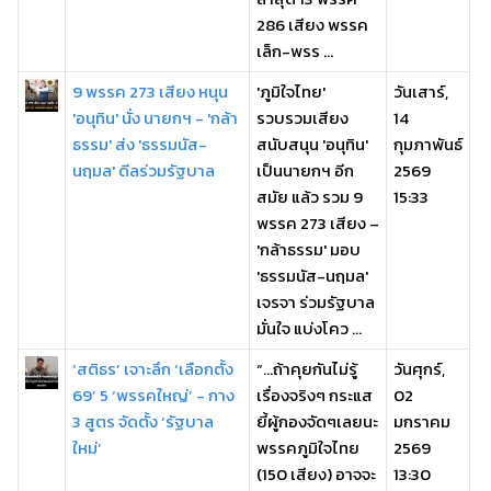
286 เสียง พรรค
เล็ก-พรร ...
9 พรรค 273 เสียง หนุน
'ภูมิใจไทย'
วันเสาร์,
'อนุทิน' นั่ง นายกฯ - 'กล้า
รวบรวมเสียง
14
ธรรม' ส่ง 'ธรรมนัส-
สนับสนุน 'อนุทิน'
กุมภาพันธ์
นฤมล' ดีลร่วมรัฐบาล
เป็นนายกฯ อีก
2569
สมัย แล้ว รวม 9
15:33
พรรค 273 เสียง –
'กล้าธรรม' มอบ
'ธรรมนัส-นฤมล'
เจรจา ร่วมรัฐบาล
มั่นใจ แบ่งโคว ...
‘สติธร’ เจาะลึก ‘เลือกตั้ง
“…ถ้าคุยกันไม่รู้
วันศุกร์,
69’ 5 ‘พรรคใหญ่’ - กาง
เรื่องจริงๆ กระแส
02
3 สูตร จัดตั้ง ‘รัฐบาล
ยี้ผู้กองจัดๆเลยนะ
มกราคม
ใหม่’
พรรคภูมิใจไทย
2569
(150 เสียง) อาจจะ
13:30