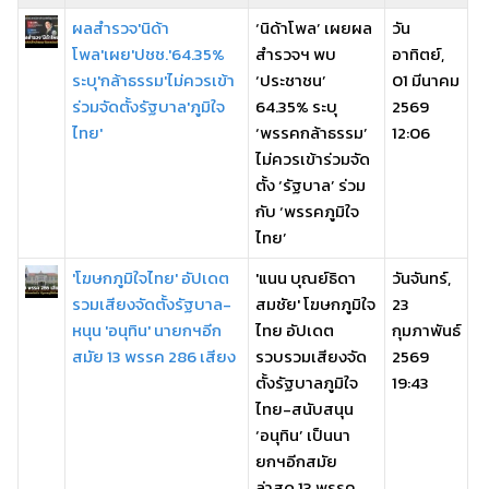
ผลสำรวจ'นิด้า
‘นิด้าโพล’ เผยผล
วัน
โพล'เผย'ปชช.'64.35%
สำรวจฯ พบ
อาทิตย์,
ระบุ'กล้าธรรม'ไม่ควรเข้า
‘ประชาชน’
01 มีนาคม
ร่วมจัดตั้งรัฐบาล'ภูมิใจ
64.35% ระบุ
2569
ไทย'
‘พรรคกล้าธรรม’
12:06
ไม่ควรเข้าร่วมจัด
ตั้ง ‘รัฐบาล’ ร่วม
กับ ‘พรรคภูมิใจ
ไทย’
'โฆษกภูมิใจไทย' อัปเดต
'แนน บุณย์ธิดา
วันจันทร์,
รวมเสียงจัดตั้งรัฐบาล-
สมชัย' โฆษกภูมิใจ
23
หนุน 'อนุทิน' นายกฯอีก
ไทย อัปเดต
กุมภาพันธ์
สมัย 13 พรรค 286 เสียง
รวบรวมเสียงจัด
2569
ตั้งรัฐบาลภูมิใจ
19:43
ไทย-สนับสนุน
‘อนุทิน’ เป็นนา
ยกฯอีกสมัย
ล่าสุด 13 พรรค