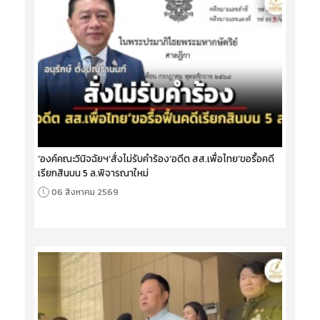
‘องค์คณะวินิจฉัยฯ’สั่งไม่รับคำร้อง‘อดีต สส.เพื่อไทย’ขอรื้อคดี
เรียกสินบน 5 ล.พิจารณาใหม่
06 สิงหาคม 2569