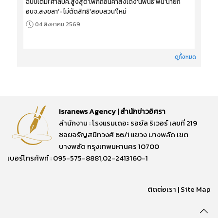
ฉบับเต็ม!‘ศาลปค.สูงสุด’เพิกถอนคำสั่งเด้ง‘นิพนธ์’พ้น‘นายก
อบจ.สงขลา’-ไม่ตัดสิทธิ‘สอบสวน’ใหม่
04 สิงหาคม 2569
ดูทั้งหมด
Isranews Agency | สำนักข่าวอิศรา
สำนักงาน : โรงแรมเดอะ รอยัล ริเวอร์ เลขที่ 219
ซอยจรัญสนิทวงศ์ 66/1 แขวง บางพลัด เขต
บางพลัด กรุงเทพมหานคร 10700
เบอร์โทรศัพท์ : 095-575-8881,02-2413160-1
ติดต่อเรา
|
Site Map