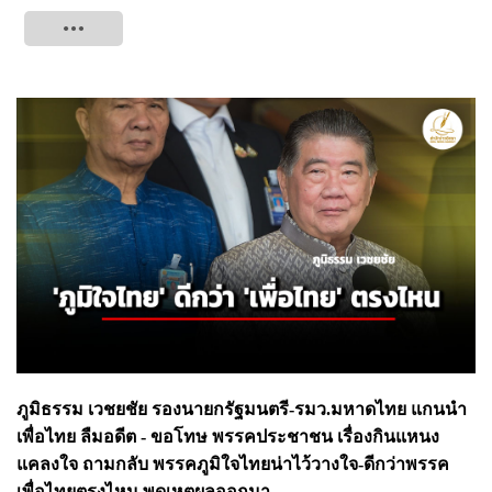
Tweet
ภูมิธรรม เวชยชัย รองนายกรัฐมนตรี-รมว.มหาดไทย แกนนำ
เพื่อไทย ลืมอดีต - ขอโทษ พรรคประชาชน เรื่องกินแหนง
แคลงใจ ถามกลับ พรรคภูมิใจไทยน่าไว้วางใจ-ดีกว่าพรรค
เพื่อไทยตรงไหน พูดเหตุผลออกมา