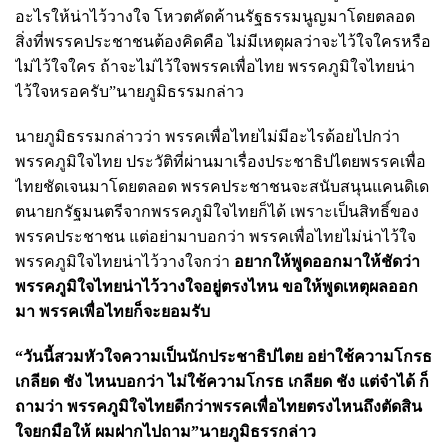
อะไรให้น่าไว้วางใจ โหวตคัดค้านรัฐธรรมนูญมาโดยตลอด
สิ่งที่พรรคประชาชนต้องคิดคือ ไม่มีเหตุผลว่าจะไว้ใจใครหรือ
ไม่ไว้ใจใคร ถ้าจะไม่ไว้ใจพรรคเพื่อไทย พรรคภูมิใจไทยน่า
ไว้ใจหรอครับ”นายภูมิธรรมกล่าว
นายภูมิธรรมกล่าวว่า พรรคเพื่อไทยไม่มีอะไรด้อยไปกว่า
พรรคภูมิใจไทย ประวัติที่ผ่านมาเรื่องประชาธิปไตยพรรคเพื่อ
ไทยชัดเจนมาโดยตลอด พรรคประชาชนจะสนับสนุนแคนดิเด
ตนายกรัฐมนตรีจากพรรคภูมิใจไทยก็ได้ เพราะเป็นสิทธิ์ของ
พรรคประชาชน แต่อย่ามาบอกว่า พรรคเพื่อไทยไม่น่าไว้ใจ
พรรคภูมิใจไทยน่าไว้วางใจกว่า
อยากให้พูดออกมาให้ชัดว่า
พรรคภูมิใจไทยน่าไว้วางใจอยู่ตรงไหน ขอให้พูดเหตุผลออก
มา พรรคเพื่อไทยก็จะยอมรับ
“วันนี้สวมหัวใจความเป็นนักประชาธิปไตย อย่าใช้ความโกรธ
เกลียด ชัง ไหนบอกว่า ไม่ใช้ความโกรธ เกลียด ชัง แต่จำได้ ก็
ถามว่า พรรคภูมิใจไทยดีกว่าพรรคเพื่อไทยตรงไหนถึงตัดสิน
ใจยกมือให้ ผมฝากไปถาม”นายภูมิธรรกล่าว