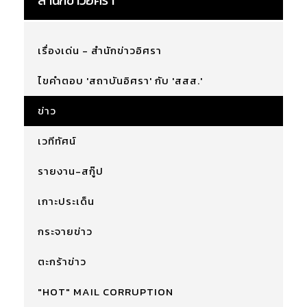
เรื่องเด่น - สำนักข่าวอิศรา
ไขคำตอบ 'สถาบันอิศรา' กับ 'สสส.'
ข่าว
เวทีทัศน์
รายงาน-สกู๊ป
เกาะประเด็น
กระจายข่าว
ตะกร้าข่าว
"HOT" MAIL CORRUPTION