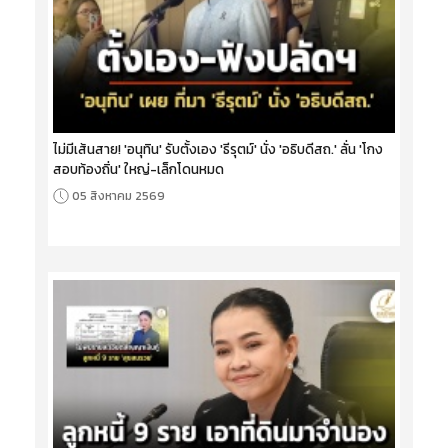
ไม่มีเส้นสาย! 'อนุทิน' รับตั้งเอง 'ธีรุตม์' นั่ง 'อธิบดีสถ.' ลั่น 'โกง
สอบท้องถิ่น' ใหญ่-เล็กโดนหมด
05 สิงหาคม 2569