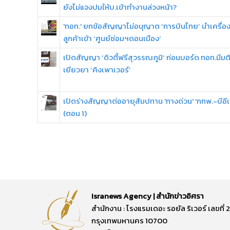
ยังไม่แจงปมให้บ.เข้าทำงานล่วงหน้า?
'ทอท.' ยกข้อสัญญาไม่อนุญาต ‘การบินไทย’ นำเครื่อง
ลูกค้าเข้า ‘ศูนย์ซ่อมฯดอนเมือง’
เปิดสัญญา ‘ดิวตี้ฟรีสุวรรณภูมิ’ ก่อนบอร์ด ทอท.มีมต
เยียวยา ‘คิงเพาเวอร์’
เปิดร่างสัญญาต่ออายุสัมปทาน 'ทางด่วน' 'กทพ.-บีอีเ
(ตอน 1)
Isranews Agency | สำนักข่าวอิศรา
สำนักงาน : โรงแรมเดอะ รอยัล ริเวอร์ เลขท
กรุงเทพมหานคร 10700