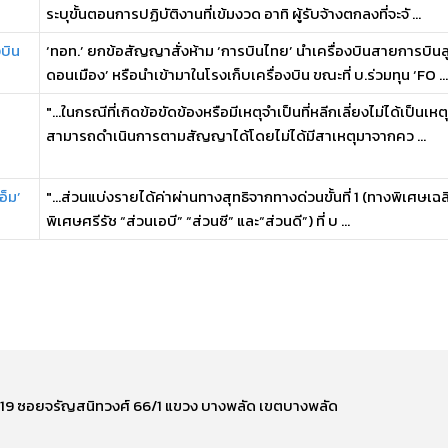
ระบุขั้นตอนการปฏิบัติงานที่เข้มงวด อาทิ ผู้รับจ้างตกลงที่จะจั ...
บิน
‘ทอท.’ ยกข้อสัญญาสั่งห้าม ‘การบินไทย’ นำเครื่องบินสายการบินลูก
ดอนเมือง’ หรือนำเข้ามาในโรงเก็บเครื่องบิน ขณะที่ บ.ร่วมทุน ‘FO ...
ิ
"...ในกรณีที่เกิดข้อขัดข้องหรือมีเหตุจำเป็นที่หลีกเลี่ยงไม่ได้เป็นเห
สามารถดำเนินการตามสัญญาได้โดยไม่ได้มีสาเหตุมาจากคว ...
อ็ม’
"...ส่วนแบ่งรายได้ค่าผ่านทางสุทธิจากทางด่วนขั้นที่ 1 (ทางพิเศษเฉ
พิเศษศรีรัช “ส่วนเอบี” “ส่วนซี” และ“ส่วนดี”) ที่ บ ...
ี่ 219 ซอยจรัญสนิทวงศ์ 66/1 แขวง บางพลัด เขตบางพลัด