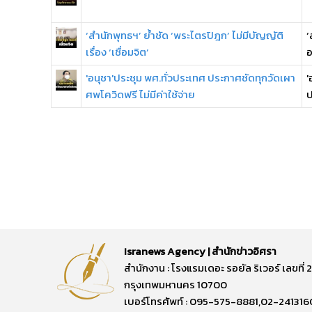
‘สำนักพุทธฯ’ ย้ำชัด ‘พระไตรปิฎก’ ไม่มีบัญญัติ
‘
เรื่อง ‘เชื่อมจิต’
อ
'อนุชา'ประชุม พศ.ทั่วประเทศ ประกาศชัดทุกวัดเผา
'
ศพโควิดฟรี ไม่มีค่าใช้จ่าย
ป
Isranews Agency | สำนักข่าวอิศรา
สำนักงาน : โรงแรมเดอะ รอยัล ริเวอร์ เลขท
กรุงเทพมหานคร 10700
เบอร์โทรศัพท์ : 095-575-8881,02-241316