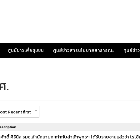
ศูนย์ข่าวเพื่อชุมชน
ศูนย์ข่าวสารนโยบายสาธารณะ
ศูนย์ข่
ศ.
ost Recent first
escription
ูศักดิ์ ศิรินิล รมช.สำนักนายกฯกำกับสำนักพุทธฯ ได้รับรายงานแล้วว่า ไร่เชิญ