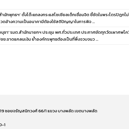
สำนักพุทธฯ’ ตั้งโต๊ะแถลงกระแสโซเชียลเด็กเชื่อมจิต ชี้ชัดในพระไตรปิฎกไม
วดอ้างความเป็นอนาคามีต้องใช้สติปัญญาในการพิจ ...
อนุชา' รมต.สำนักนายกฯ ประชุม พศ.ทั่วประเทศ ประกาศชัดทุกวัดเผาศพโควิดฟ
ชช.ขาดแคลนเงิน ย้ำองค์กรพุทธต้องเป็นที่พึ่งจวบจนว ...
ี่ 219 ซอยจรัญสนิทวงศ์ 66/1 แขวง บางพลัด เขตบางพลัด
0-1