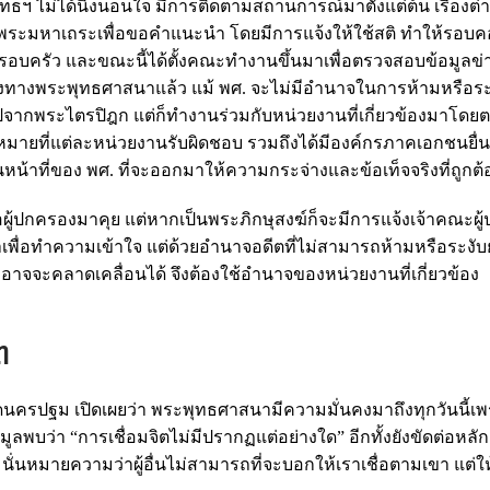
ุทธฯ ไม่ได้นิ่งนอนใจ มีการติดตามสถานการณ์มาตั้งแต่ต้น เรื่องต่าง
การพระมหาเถระเพื่อขอคำแนะนำ โดยมีการแจ้งให้ใช้สติ ทำให้รอบ
ะครอบครัว และขณะนี้ได้ตั้งคณะทำงานขึ้นมาเพื่อตรวจสอบข้อมูลข่า
ทางพระพุทธศาสนาแล้ว แม้ พศ. จะไม่มีอำนาจในการห้ามหรือระงั
ปจากพระไตรปิฎก แต่ก็ทำงานร่วมกับหน่วยงานที่เกี่ยวข้องมาโด
ี่แต่ละหน่วยงานรับผิดชอบ รวมถึงได้มีองค์กรภาคเอกชนยื่นเรื
้าที่ของ พศ. ที่จะออกมาให้ความกระจ่างและข้อเท็จจริงที่ถูกต้
อผู้ปกครองมาคุย แต่หากเป็นพระภิกษุสงฆ์ก็จะมีการแจ้งเจ้าคณะผู
เพื่อทำความเข้าใจ แต่ด้วยอำนาจอดีตที่ไม่สามารถห้ามหรือระงับยั
าจจะคลาดเคลื่อนได้ จึงต้องใช้อำนาจของหน่วยงานที่เกี่ยวข้อง
ต
ัดนครปฐม เปิดเผยว่า พระพุทธศาสนามีความมั่นคงมาถึงทุกวันนี้เพ
ลพบว่า “การเชื่อมจิตไม่มีปรากฏแต่อย่างใด” อีกทั้งยังขัดต่อหล
ิ นั่นหมายความว่าผู้อื่นไม่สามารถที่จะบอกให้เราเชื่อตามเขา แต่ใ