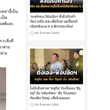
หล่านี้เป็น
‘องค์คณะวินิจฉัยฯ’สั่งไม่รับคำ
เป็น
ร้อง‘อดีต สส.เพื่อไทย’ขอรื้อคดี
คือสติและ
เรียกสินบน 5 ล.พิจารณาใหม่
06 สิงหาคม 2569
ะสิ่งที่
นาฝ่าย
ฝ่าย
ไม่มีเส้นสาย! 'อนุทิน' รับตั้งเอง 'ธีรุ
ตม์' นั่ง 'อธิบดีสถ.' ลั่น 'โกงสอบ
ท้องถิ่น' ใหญ่-เล็กโดนหมด
05 สิงหาคม 2569