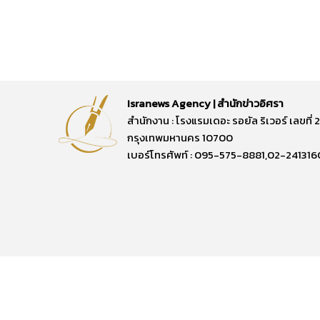
Isranews Agency | สำนักข่าวอิศรา
สำนักงาน : โรงแรมเดอะ รอยัล ริเวอร์ เลขท
กรุงเทพมหานคร 10700
เบอร์โทรศัพท์ : 095-575-8881,02-241316