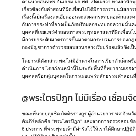
ด้านนายอินทพร จั่นเอี่ยม ผอ.พศ. เปิดเผยว่า ทางสำนักพ
เกี่ยวข้องกับคำสอนที่ผิดเพี้ยนไปได้มีการกราบนมัส
เรื่องนี้เป็นเรื่องละเอียดอ่อนจะส่งผลกระทบต่อเด็กแล
กับการกระทำที่อาจเป็นภัยหรือผลกระทบต่อความมั่นคง
บุคคลที่เผยแพร่คำสอนทางพระพุทธศาสนาที่ผิดเพี้ยนไ
มีการยกระดับมาตรการขึ้นมาตามกระบวนการของกฎหมายท
กองบัญชาการตำรวจสอบสวนกลางเรียบร้อยแล้ว จึงเป็นหน
โดยกรณีดังกล่าว พศ.ไม่มีอำนาจในการเรียกตัวเด็กหรื
ดำเนินการ โดยก่อนหน้านี้ในระดับพื้นที่ก็พยายามเจรจา
บุคคลหรือกลุ่มบุคคลในการเผยแพร่หลักธรรมคำสอนที่อ
@พระไตรปิฎก ไม่มีเรื่อง เชื่อมจิ
ขณะที่นายบุญเชิด กิตติธรางกูร ผู้อำนวยการ พศ.จังหว
คัมภีร์หลักคือ “พระไตรปิฎก” และจากการตรวจสอบข้อมู
6 ประการ ที่พระพุทธเจ้ามีดำรัสไว้ให้เราได้ศึกษาปฏิบัต