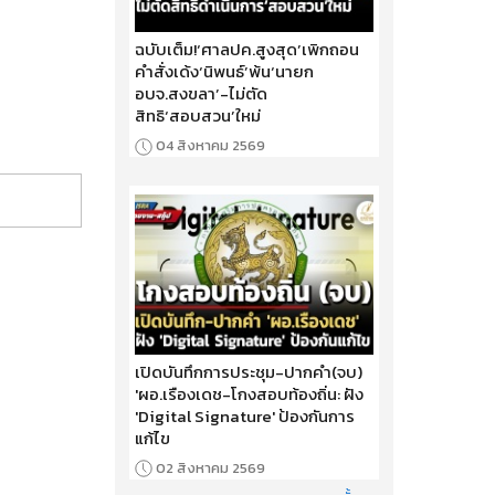
ฉบับเต็ม!‘ศาลปค.สูงสุด’เพิกถอน
คำสั่งเด้ง‘นิพนธ์’พ้น‘นายก
อบจ.สงขลา’-ไม่ตัด
สิทธิ‘สอบสวน’ใหม่
04 สิงหาคม 2569
เปิดบันทึกการประชุม-ปากคำ(จบ)
'ผอ.เรืองเดช-โกงสอบท้องถิ่น: ฝัง
'Digital Signature' ป้องกันการ
แก้ไข
02 สิงหาคม 2569