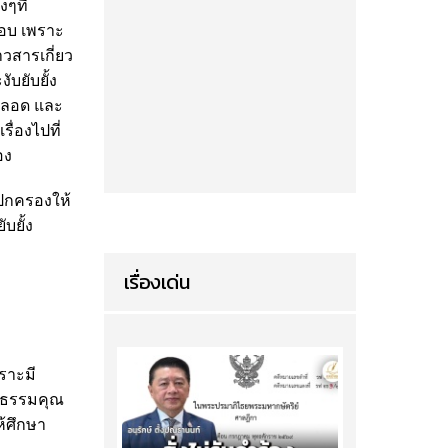
ๆที่
คอบ เพราะ
วสารเกี่ยว
บยับยั้ง
ยตลอด และ
่องไปที่
อง
้ปกครองให้
บยั้ง
เรื่องเด่น
ราะมี
ักธรรมคุณ
ห้ศึกษา