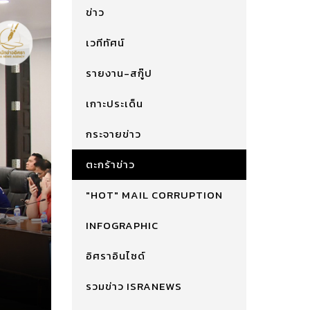
ข่าว
เวทีทัศน์
รายงาน-สกู๊ป
เกาะประเด็น
กระจายข่าว
ตะกร้าข่าว
"HOT" MAIL CORRUPTION
INFOGRAPHIC
อิศราอินไซด์
รวมข่าว ISRANEWS