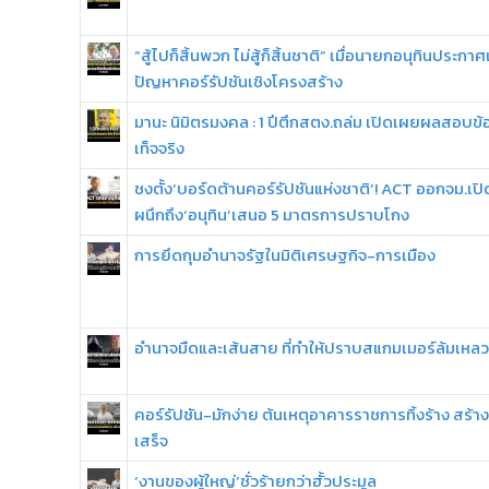
“สู้ไปก็สิ้นพวก ไม่สู้ก็สิ้นชาติ” เมื่อนายกอนุทินประกาศ
ปัญหาคอร์รัปชันเชิงโครงสร้าง
มานะ นิมิตรมงคล : 1 ปีตึกสตง.ถล่ม เปิดเผยผลสอบข้
เท็จจริง
ชงตั้ง‘บอร์ดต้านคอร์รัปชันแห่งชาติ’! ACT ออกจม.เปิ
ผนึกถึง‘อนุทิน’เสนอ 5 มาตรการปราบโกง
การยึดกุมอำนาจรัฐในมิติเศรษฐกิจ-การเมือง
อำนาจมืดและเส้นสาย ที่ทำให้ปราบสแกมเมอร์ล้มเหลว
คอร์รัปชัน-มักง่าย ต้นเหตุอาคารราชการทิ้งร้าง สร้าง
เสร็จ
‘งานของผู้ใหญ่’ชั่วร้ายกว่าฮั้วประมูล