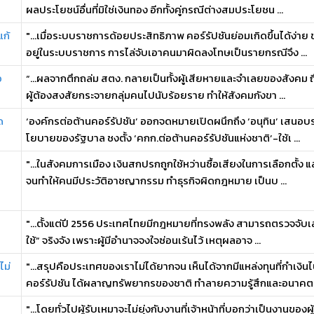
ผลประโยชน์อื่นที่มิใช่เงินทอง อีกทั้งคู่กรณีต่างสมประโยชน ...
แก้
"...เมื่อระบบราชการด้อยประสิทธิภาพ คอร์รัปชันย่อมเกิดขึ้นได้ง่า
อยู่ในระบบราชการ การไล่จับเอาคนมาผิดลงโทษเป็นรายกรณีจึง ...
อ
“...ผลจากตึกถล่ม สตง. กลายเป็นทั้งผู้เสียหายและจำเลยของสังคม ถึง
ผู้ต้องสงสัยกระจายกลุ่มคนไปนับร้อยราย ทำให้สังคมกังขา ...
ด
‘องค์กรต่อต้านคอร์รัปชัน’ ออกจดหมายเปิดผนึกถึง ‘อนุทิน’ เสนอบร
โยบายของรัฐบาล ชงตั้ง ‘คกก.ต่อต้านคอร์รัปชันแห่งชาติ’-ใช้เ ...
"...ในสังคมการเมือง เงินสกปรกถูกใช้หว่านซื้อเสียงในการเลือกตั้ง แล
จนทำให้คนมีประวัติอาชญากรรม ทำธุรกิจผิดกฎหมาย เป็นบ ...
"...ตั้งแต่ปี 2556 ประเทศไทยมีกฎหมายที่ทรงพลัง สามารถตรวจจับเส้น
ใช้” จริงจัง เพราะผู้มีอำนาจจงใจซ่อนเร้นไว้ เหตุผลอาจ ...
ไม่
"...สรุปคือประเทศของเราไม่ได้ยากจน เห็นได้จากมีแหล่งทุนที่กำเงิ
คอร์รัปชัน ได้ผลาญทรัพยากรของชาติ ทำลายความรู้สึกและอนาคตปร
"...โดยทั่วไปผู้รับเหมาจะไม่ยุ่งกับงานที่เจ้าหน้าที่บอกว่าเป็นงานของผ