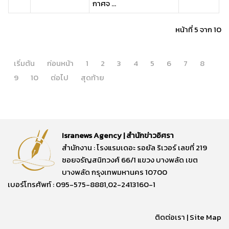
กาศจ ...
หน้าที่ 5 จาก 10
เริ่มต้น
ก่อนหน้า
1
2
3
4
5
6
7
8
9
10
ต่อไป
สุดท้าย
Isranews Agency | สำนักข่าวอิศรา
สำนักงาน : โรงแรมเดอะ รอยัล ริเวอร์ เลขที่ 219
ซอยจรัญสนิทวงศ์ 66/1 แขวง บางพลัด เขต
บางพลัด กรุงเทพมหานคร 10700
เบอร์โทรศัพท์ : 095-575-8881,02-2413160-1
ติดต่อเรา
|
Site Map