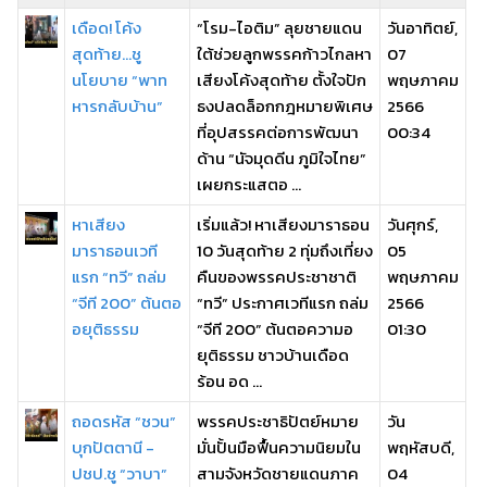
เดือด! โค้ง
“โรม-ไอติม” ลุยชายแดน
วันอาทิตย์,
สุดท้าย...ชู
ใต้ช่วยลูกพรรคก้าวไกลหา
07
นโยบาย “พาท
เสียงโค้งสุดท้าย ตั้งใจปัก
พฤษภาคม
หารกลับบ้าน”
ธงปลดล็อกกฎหมายพิเศษ
2566
ที่อุปสรรคต่อการพัฒนา
00:34
ด้าน “นัจมุดดีน ภูมิใจไทย”
เผยกระแสตอ ...
หาเสียง
เริ่มแล้ว! หาเสียงมาราธอน
วันศุกร์,
มาราธอนเวที
10 วันสุดท้าย 2 ทุ่มถึงเที่ยง
05
แรก “ทวี” ถล่ม
คืนของพรรคประชาชาติ
พฤษภาคม
“จีที 200” ต้นตอ
“ทวี” ประกาศเวทีแรก ถล่ม
2566
อยุติธรรม
“จีที 200” ต้นตอความอ
01:30
ยุติธรรม ชาวบ้านเดือด
ร้อน อด ...
ถอดรหัส “ชวน”
พรรคประชาธิปัตย์หมาย
วัน
บุกปัตตานี -
มั่นปั้นมือฟื้นความนิยมใน
พฤหัสบดี,
ปชป.ชู “วาบา”
สามจังหวัดชายแดนภาค
04