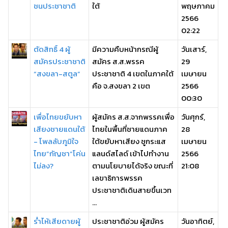
ชนประชาชาติ
ใต้
พฤษภาคม
2566
02:22
ตัดสิทธิ์ 4 ผู้
มีความคืบหน้ากรณีผู้
วันเสาร์,
สมัครประชาชาติ
สมัคร ส.ส.พรรค
29
“สงขลา-สตูล”
ประชาชาติ 4 เขตในภาคใต้
เมษายน
คือ จ.สงขลา 2 เขต
2566
00:30
เพื่อไทยขยับหา
ผู้สมัคร ส.ส.จากพรรคเพื่อ
วันศุกร์,
เสียงชายแดนใต้
ไทยในพื้นที่ชายแดนภาค
28
- โพลลับภูมิใจ
ใต้ขยับหาเสียง ชูกระแส
เมษายน
ไทย”กัญชา”โค่น
แลนด์สไลด์ เข้าไปทำงาน
2566
ไม่ลง?
ตามนโยบายได้จริง ขณะที่
21:08
เลขาธิการพรรค
ประชาชาติเดินสายขึ้นเวท
...
ร่ำไห้เสียดายผู้
ประชาชาติอ่วม ผู้สมัคร
วันอาทิตย์,