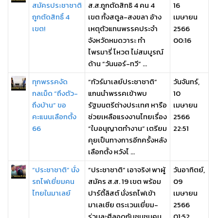
สมัครประชาชาติ
ส.ส.ถูกตัดสิทธิ 4 คน 4
16
ถูกตัดสิทธิ์ 4
เขต ทั้งสตูล-สงขลา อ้าง
เมษายน
เขต!
เหตุตัวแทนพรรคประจำ
2566
จังหวัดหมดวาระ ทำ
00:16
ไพรมารี่ โหวต ไม่สมบูรณ์
ด้าน “วันนอร์-ทวี” ...
ทุกพรรคงัด
“ทัวร์มาเลย์ประชาชาติ”
วันจันทร์,
กลเม็ด “ถึงตัว-
แกนนำพรรคเข้าพบ
10
ถึงบ้าน” ขอ
รัฐมนตรีต่างประเทศ หารือ
เมษายน
คะแนนเลือกตั้ง
ช่วยเหลือแรงงานไทยเรื่อง
2566
66
“ใบอนุญาตทำงาน” เตรียม
22:51
คุยเป็นทางการอีกครั้งหลัง
เลือกตั้ง หวังไ ...
“ประชาชาติ” นั่ง
“ประชาชาติ” เอาจริง! พาผู้
วันอาทิตย์,
รถไฟเยี่ยมคน
สมัคร ส.ส. 19 เขต พร้อม
09
ไทยในมาเลย์
ปาร์ตี้ลิสต์ นั่งรถไฟเข้า
เมษายน
มาเลเซีย ตระเวนเยี่ยม-
2566
ร่วมละศีลอดกับชุมชนคน
01:52