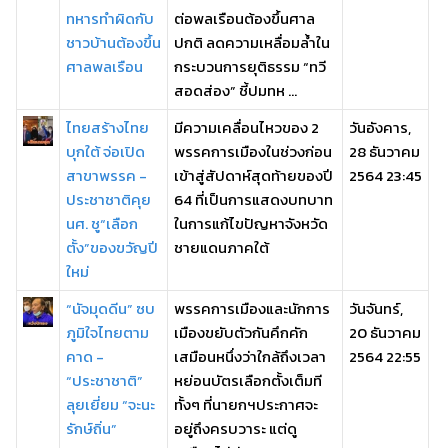
ทหารทำผิดกับ
ต่อพลเรือนต้องขึ้นศาล
ชาวบ้านต้องขึ้น
ปกติ ลดความเหลื่อมล้ำใน
ศาลพลเรือน
กระบวนการยุติธรรม “ทวี
สอดส่อง” ชี้ปมทห ...
ไทยสร้างไทย
มีความเคลื่อนไหวของ 2
วันอังคาร,
บุกใต้ จ่อเปิด
พรรคการเมืองในช่วงก่อน
28 ธันวาคม
สาขาพรรค -
เข้าสู่สัปดาห์สุดท้ายของปี
2564 23:45
ประชาชาติคุย
64 ที่เป็นการแสดงบทบาท
นศ. ชู“เลือก
ในการแก้ไขปัญหาจังหวัด
ตั้ง”ของขวัญปี
ชายแดนภาคใต้
ใหม่
“นัจมุดดีน” ซบ
พรรคการเมืองและนักการ
วันจันทร์,
ภูมิใจไทยตาม
เมืองขยับตัวกันคึกคัก
20 ธันวาคม
คาด -
เสมือนหนึ่งว่าใกล้ถึงเวลา
2564 22:55
“ประชาชาติ”
หย่อนบัตรเลือกตั้งเต็มที
ลุยเยี่ยม “จะนะ
ทั้งๆ ที่นายกฯประกาศจะ
รักษ์ถิ่น”
อยู่ถึงครบวาระ แต่ดู