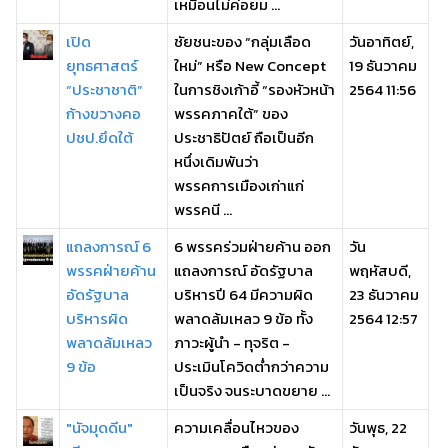
เหมือนไม่ค่อยม ...
เปิด
ชัยชนะของ “กลุ่มเลือด
วันอาทิตย์,
ยุทธศาสตร์
ใหม่” หรือ New Concept
19 ธันวาคม
“ประชาชาติ”
ในการชิงเก้าอี้ “รองหัวหน้า
2564 11:56
ก้างขวางคอ
พรรคภาคใต้” ของ
ปชป.ยึดใต้
ประชาธิปัตย์ ถือเป็นอีก
หนึ่งเดิมพันว่า
พรรคการเมืองเก่าแก่
พรรคนี ...
แถลงการณ์ 6
6 พรรคร่วมฝ่ายค้าน ออก
วัน
พรรคฝ่ายค้าน
แถลงการณ์ อัดรัฐบาล
พฤหัสบดี,
อัดรัฐบาล
บริหารปี 64 มีความผิด
23 ธันวาคม
บริหารผิด
พลาดล้มเหลว 9 ข้อ ทั้ง
2564 12:57
พลาดล้มเหลว
ภาวะผู้นำ - ทุจริต -
9 ข้อ
ประเมินโควิดต่ำกว่าความ
เป็นจริง จนระบาดขยาย ...
"นัจมุดดีน"
ความเคลื่อนไหวของ
วันพุธ, 22