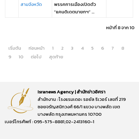
สามจังหวัด
พรรคการเมืองเปิดตัว
“แคนดิเดตนายกฯ” ...
หน้าที่ 8 จาก 10
เริ่มต้น
ก่อนหน้า
1
2
3
4
5
6
7
8
9
10
ต่อไป
สุดท้าย
Isranews Agency | สำนักข่าวอิศรา
สำนักงาน : โรงแรมเดอะ รอยัล ริเวอร์ เลขที่ 219
ซอยจรัญสนิทวงศ์ 66/1 แขวง บางพลัด เขต
บางพลัด กรุงเทพมหานคร 10700
เบอร์โทรศัพท์ : 095-575-8881,02-2413160-1