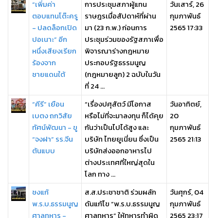
“เพิ่มค่า
การประชุมสภาผู้แทน
วันเสาร์, 26
ตอบแทนโต๊ะครู
ราษฎรเมื่อสัปดาห์ที่ผ่าน
กุมภาพันธ์
- ปลดล็อกเปิด
มา (23 ก.พ.) ก่อนการ
2565 17:33
ปอเนาะ” อีก
ประชุมร่วมของรัฐสภาเพื่อ
หนึ่งเสียงเรียก
พิจารณาร่างกฎหมาย
ร้องจาก
ประกอบรัฐธรรมนูญ
ชายแดนใต้
(กฎหมายลูก) 2 ฉบับในวัน
ที่ 24 ...
“คีรี” เยือน
“เรื่องปศุสัตว์ มีโอกาส
วันอาทิตย์,
เบตง ถกวิสัย
หรือไม่ที่จะมาลงทุน ก็ได้คุย
20
ทัศน์พัฒนา - ขู
กันว่าเป็นไปได้สูง และ
กุมภาพันธ์
“จงฝา” รร.จีน
บริษัท ไทยยูเนี่ยน ซึ่งเป็น
2565 21:13
ต้นแบบ
บริษัทส่งออกอาหารไป
ต่างประเทศที่ใหญ่สุดใน
โลก ทาง ...
ชงแก้
ส.ส.ประชาชาติ ร่วมผลัก
วันศุกร์, 04
พ.ร.บ.ธรรมนูญ
ดันแก้ไข “พ.ร.บ.ธรรมนูญ
กุมภาพันธ์
ศาลทหาร -
ศาลทหาร” ให้ทหารทำผิด
2565 23:17