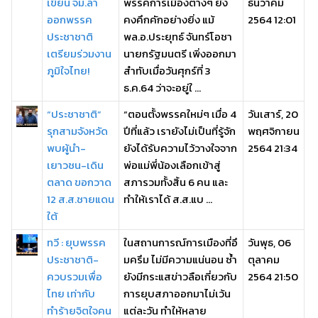
เขียน จม.ลา
พรรคการเมืองต่างๆ ยัง
ธันวาคม
ออกพรรค
คงคึกคักอย่างยิ่ง แม้
2564 12:01
ประชาชาติ
พล.อ.ประยุทธ์ จันทร์โอชา
เตรียมร่วมงาน
นายกรัฐมนตรี เพิ่งออกมา
ภูมิใจไทย!
สำทับเมื่อวันศุกร์ที่ 3
ธ.ค.64 ว่าจะอยู่ใ ...
“ประชาชาติ”
“ตอนตั้งพรรคใหม่ๆ เมื่อ 4
วันเสาร์, 20
รุกสามจังหวัด
ปีที่แล้ว เรายังไม่เป็นที่รู้จัก
พฤศจิกายน
พบผู้นำ-
ยังได้รับความไว้วางใจจาก
2564 21:34
เยาวชน-เดิน
พ่อแม่พี่น้องเลือกเข้าสู่
ตลาด ขอกวาด
สภารวมทั้งสิ้น 6 คน และ
12 ส.ส.ชายแดน
ทำให้เราได้ ส.ส.แบ ...
ใต้
ทวี : ยุบพรรค
ในสถานการณ์การเมืองที่อึ
วันพุธ, 06
ประชาชาติ-
มครึม ไม่มีความแน่นอน ซ้ำ
ตุลาคม
ควบรวมเพื่อ
ยังมีกระแสข่าวลือเกี่ยวกับ
2564 21:50
ไทย เท่ากับ
การยุบสภาออกมาไม่เว้น
ทำร้ายจิตใจคน
แต่ละวัน ทำให้หลาย