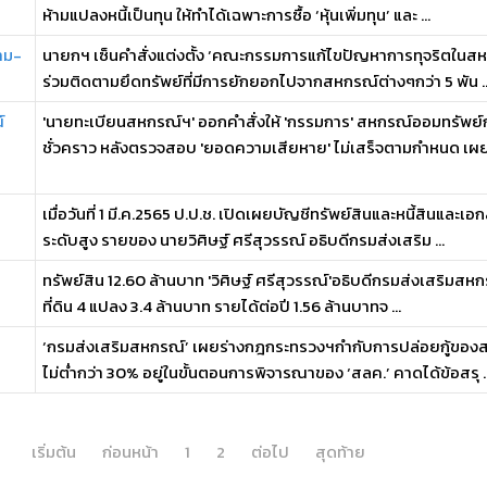
ห้ามแปลงหนี้เป็นทุน ให้ทำได้เฉพาะการซื้อ ‘หุ้นเพิ่มทุน’ และ ...
ตาม-
นายกฯ เซ็นคำสั่งแต่งตั้ง ‘คณะกรรมการแก้ไขปัญหาการทุจริตในสห
ร่วมติดตามยึดทรัพย์ที่มีการยักยอกไปจากสหกรณ์ต่างๆกว่า 5 พัน ..
์
'นายทะเบียนสหกรณ์ฯ' ออกคำสั่งให้ 'กรรมการ' สหกรณ์ออมทรัพย์ก
ชั่วคราว หลังตรวจสอบ 'ยอดความเสียหาย' ไม่เสร็จตามกำหนด เผยอ
เมื่อวันที่ 1 มี.ค.2565 ป.ป.ช. เปิดเผยบัญชีทรัพย์สินและหนี้สินแ
ระดับสูง รายของ นายวิศิษฐ์ ศรีสุวรรณ์ อธิบดีกรมส่งเสริม ...
ทรัพย์สิน 12.60 ล้านบาท 'วิศิษฐ์ ศรีสุวรรณ์'อธิบดีกรมส่งเสริมสหก
ที่ดิน 4 แปลง 3.4 ล้านบาท รายได้ต่อปี 1.56 ล้านบาทจ ...
‘กรมส่งเสริมสหกรณ์’ เผยร่างกฎกระทรวงฯกำกับการปล่อยกู้ของสห
ไม่ต่ำกว่า 30% อยู่ในขั้นตอนการพิจารณาของ ‘สลค.’ คาดได้ข้อสรุ ..
เริ่มต้น
ก่อนหน้า
1
2
ต่อไป
สุดท้าย