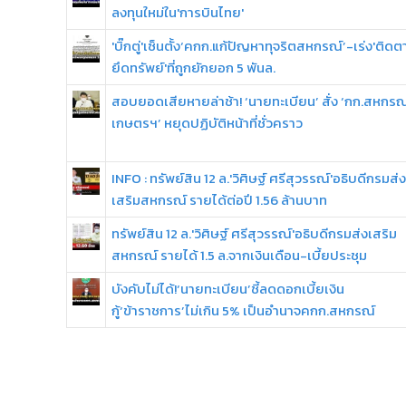
ลงทุนใหม่ใน'การบินไทย'
'บิ๊กตู่'เซ็นตั้ง‘คกก.แก้ปัญหาทุจริตสหกรณ์’-เร่ง'ติด
ยึดทรัพย์'ที่ถูกยักยอก 5 พันล.
สอบยอดเสียหายล่าช้า! ‘นายทะเบียน’ สั่ง ‘กก.สหกรณ
เกษตรฯ’ หยุดปฏิบัติหน้าที่ชั่วคราว
INFO : ทรัพย์สิน 12 ล.'วิศิษฐ์ ศรีสุวรรณ์'อธิบดีกรมส่ง
เสริมสหกรณ์ รายได้ต่อปี 1.56 ล้านบาท
ทรัพย์สิน 12 ล.'วิศิษฐ์ ศรีสุวรรณ์'อธิบดีกรมส่งเสริม
สหกรณ์ รายได้ 1.5 ล.จากเงินเดือน-เบี้ยประชุม
บังคับไม่ได้!‘นายทะเบียน’ชี้ลดดอกเบี้ยเงิน
กู้‘ข้าราชการ’ไม่เกิน 5% เป็นอำนาจคกก.สหกรณ์