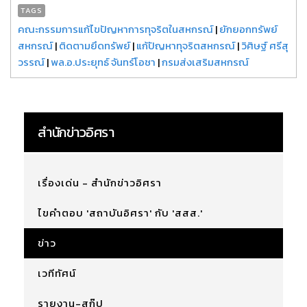
TAGS
คณะกรรมการแก้ไขปัญหาการทุจริตในสหกรณ์
|
ยักยอกทรัพย์
สหกรณ์
|
ติดตามยึดทรัพย์
|
แก้ปัญหาทุจริตสหกรณ์
|
วิศิษฐ์ ศรีสุ
วรรณ์
|
พล.อ.ประยุทธ์ จันทร์โอชา
|
กรมส่งเสริมสหกรณ์
สำนักข่าวอิศรา
เรื่องเด่น - สำนักข่าวอิศรา
ไขคำตอบ 'สถาบันอิศรา' กับ 'สสส.'
ข่าว
เวทีทัศน์
รายงาน-สกู๊ป