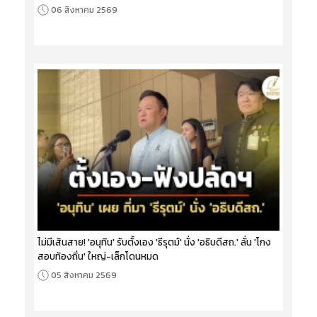
06 สิงหาคม 2569
ไม่มีเส้นสาย! 'อนุทิน' รับตั้งเอง 'ธีรุตม์' นั่ง 'อธิบดีสถ.' ลั่น 'โกง
สอบท้องถิ่น' ใหญ่-เล็กโดนหมด
05 สิงหาคม 2569