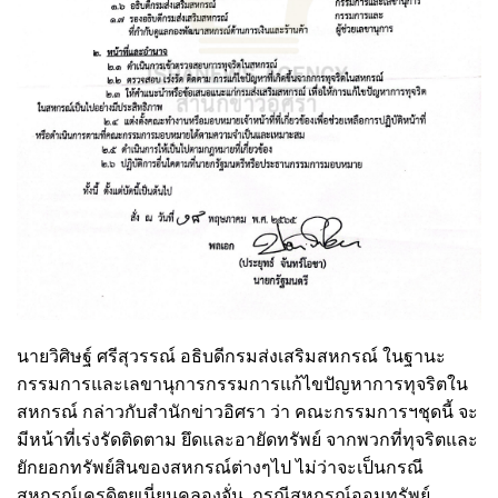
นายวิศิษฐ์ ศรีสุวรรณ์ อธิบดีกรมส่งเสริมสหกรณ์ ในฐานะ
กรรมการและเลขานุการกรรมการแก้ไขปัญหาการทุจริตใน
สหกรณ์ กล่าวกับสำนักข่าวอิศรา ว่า คณะกรรมการฯชุดนี้ จะ
มีหน้าที่เร่งรัดติดตาม ยึดและอายัดทรัพย์ จากพวกที่ทุจริตและ
ยักยอกทรัพย์สินของสหกรณ์ต่างๆไป ไม่ว่าจะเป็นกรณี
สหกรณ์เครดิตยูเนี่ยนคลองจั่น ,กรณีสหกรณ์ออมทรัพย์