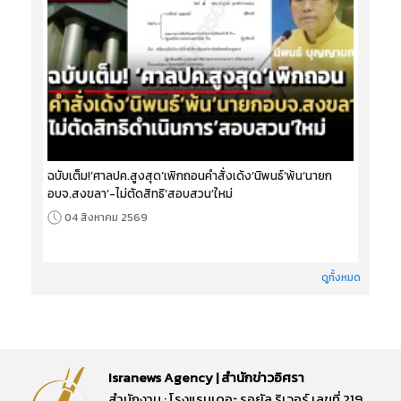
ฉบับเต็ม!‘ศาลปค.สูงสุด’เพิกถอนคำสั่งเด้ง‘นิพนธ์’พ้น‘นายก
อบจ.สงขลา’-ไม่ตัดสิทธิ‘สอบสวน’ใหม่
04 สิงหาคม 2569
ดูทั้งหมด
Isranews Agency | สำนักข่าวอิศรา
สำนักงาน : โรงแรมเดอะ รอยัล ริเวอร์ เลขที่ 219