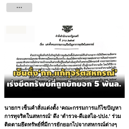
Tweet
นายกฯ เซ็นคำสั่งแต่งตั้ง ‘คณะกรรมการแก้ไขปัญหา
การทุจริตในสหกรณ์’ ดึง ‘ตำรวจ-ดีเอสไอ-ปปง.’ ร่วม
ติดตามยึดทรัพย์ที่มีการยักยอกไปจากสหกรณ์ต่างๆ