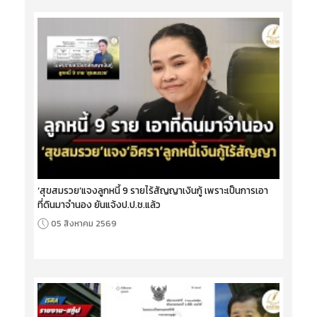
‘สุขสมรวย’แจงลูกหนี้ 9 รายไร้สัญญาเงินกู้ เพราะเป็นการเอา
ที่ดินมาจำนอง ยันแจ้งป.ป.ช.แล้ว
05 สิงหาคม 2569