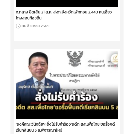
ก.กลาง ขีดเส้น 31 ส.ค. ส่งก.จังหวัดเพิกถอน 3,440 คนเอี่ยว
โกงสอบท้องถิ่น
06 สิงหาคม 2569
‘องค์คณะวินิจฉัยฯ’สั่งไม่รับคำร้อง‘อดีต สส.เพื่อไทย’ขอรื้อคดี
เรียกสินบน 5 ล.พิจารณาใหม่