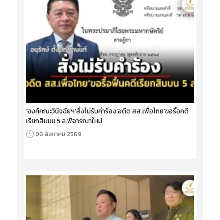
‘องค์คณะวินิจฉัยฯ’สั่งไม่รับคำร้อง‘อดีต สส.เพื่อไทย’ขอรื้อคดี
เรียกสินบน 5 ล.พิจารณาใหม่
06 สิงหาคม 2569