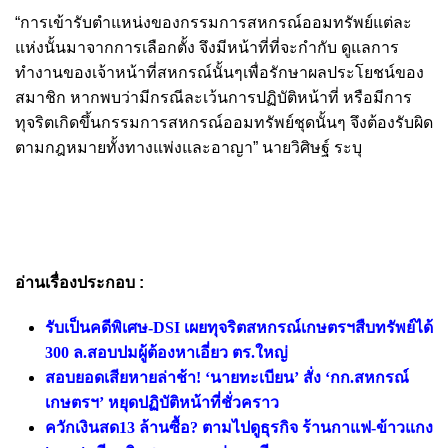
“การเข้ารับตำแหน่งของกรรมการสหกรณ์ออมทรัพย์แต่ละ
แห่งนั้นมาจากการเลือกตั้ง จึงมีหน้าที่ที่จะกำกับ ดูแลการ
ทำงานของเจ้าหน้าที่สหกรณ์นั้นๆเพื่อรักษาผลประโยชน์ของ
สมาชิก หากพบว่ามีกรณีละเว้นการปฏิบัติหน้าที่ หรือมีการ
ทุจริตเกิดขึ้นกรรมการสหกรณ์ออมทรัพย์ชุดนั้นๆ จึงต้องรับผิด
ตามกฎหมายทั้งทางแพ่งและอาญา” นายวิศิษฐ์ ระบุ
อ่านเรื่องประกอบ :
รับเป็นคดีพิเศษ-DSI เผยทุจริตสหกรณ์เกษตรฯสืบทรัพย์ได้
300 ล.สอบปมผู้ต้องหาเอี่ยว ตร.ใหญ่
สอบยอดเสียหายล่าช้า! ‘นายทะเบียน’ สั่ง ‘กก.สหกรณ์
เกษตรฯ’ หยุดปฏิบัติหน้าที่ชั่วคราว
ควักเงินสด13 ล้านซื้อ? ตามไปดูธุรกิจ ร้านกาแฟ-ข้าวแกง