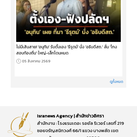
ไม่มีเส้นสาย! 'อนุทิน' รับตั้งเอง 'ธีรุตม์' นั่ง 'อธิบดีสถ.' ลั่น 'โกง
สอบท้องถิ่น' ใหญ่-เล็กโดนหมด
05 สิงหาคม 2569
ดูทั้งหมด
Isranews Agency | สำนักข่าวอิศรา
สำนักงาน : โรงแรมเดอะ รอยัล ริเวอร์ เลขที่ 219
ซอยจรัญสนิทวงศ์ 66/1 แขวง บางพลัด เขต