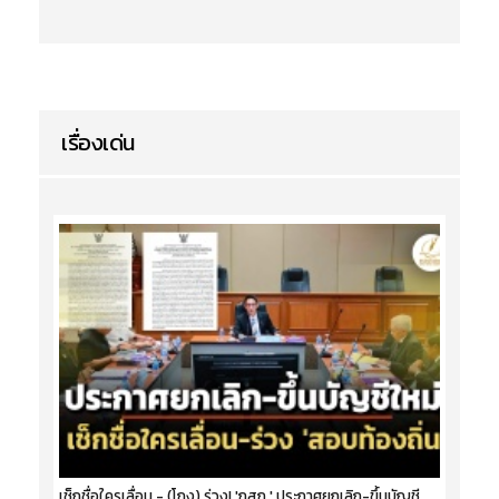
เรื่องเด่น
เช็กชื่อใครเลื่อน - (โกง) ร่วง! 'กสถ.' ประกาศยกเลิก-ขึ้นบัญชี