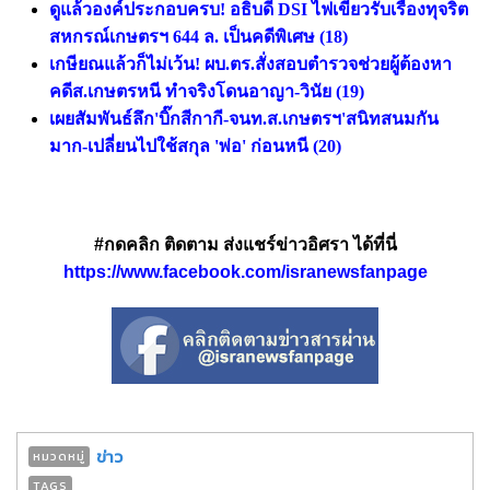
ดูแล้วองค์ประกอบครบ! อธิบดี DSI ไฟเขียวรับเรื่องทุจริต
สหกรณ์เกษตรฯ 644 ล. เป็นคดีพิเศษ
(18)
เกษียณแล้วก็ไม่เว้น! ผบ.ตร.สั่งสอบตำรวจช่วยผู้ต้องหา
คดีส.เกษตรหนี ทำจริงโดนอาญา-วินัย
(19)
เผยสัมพันธ์ลึก'บิ๊กสีกากี-จนท.ส.เกษตรฯ'สนิทสนมกัน
มาก-เปลี่ยนไปใช้สกุล 'พ่อ' ก่อนหนี
(20)
#กดคลิก ติดตาม ส่งแชร์ข่าวอิศรา ได้ที่นี่
https://www.facebook.com/isranewsfanpage
ข่าว
หมวดหมู่
TAGS