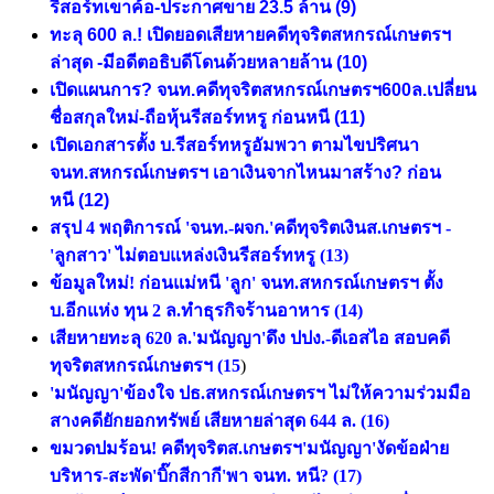
รีสอร์ทเขาค้อ-ประกาศขาย 23.5 ล้าน
(9)
ทะลุ 600 ล.! เปิดยอดเสียหายคดีทุจริตสหกรณ์เกษตรฯ
ล่าสุด -มีอดีตอธิบดีโดนด้วยหลายล้าน
(10)
เปิดแผนการ? จนท.คดีทุจริตสหกรณ์เกษตรฯ600ล.เปลี่ยน
ชื่อสกุลใหม่-ถือหุ้นรีสอร์ทหรู ก่อนหนี
(11)
เปิดเอกสารตั้ง บ.รีสอร์ทหรูอัมพวา ตามไขปริศนา
จนท.สหกรณ์เกษตรฯ เอาเงินจากไหนมาสร้าง? ก่อน
หนี
(12)
สรุป 4 พฤติการณ์ 'จนท.-ผจก.'คดีทุจริตเงินส.เกษตรฯ -
'ลูกสาว' ไม่ตอบแหล่งเงินรีสอร์ทหรู
(13)
ข้อมูลใหม่! ก่อนแม่หนี 'ลูก' จนท.สหกรณ์เกษตรฯ ตั้ง
บ.อีกแห่ง ทุน 2 ล.ทำธุรกิจร้านอาหาร (14)
เสียหายทะลุ 620 ล.'มนัญญา'ดึง ปปง.-ดีเอสไอ สอบคดี
ทุจริตสหกรณ์เกษตรฯ (15
)
'มนัญญา'ข้องใจ ปธ.สหกรณ์เกษตรฯ ไม่ให้ความร่วมมือ
สางคดียักยอกทรัพย์ เสียหายล่าสุด 644 ล.
(16)
ขมวดปมร้อน! คดีทุจริตส.เกษตรฯ'มนัญญา'งัดข้อฝ่าย
บริหาร-สะพัด'บิ๊กสีกากี'พา จนท. หนี?
(17)