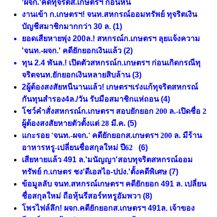
'ผจก.'คดีทุจริตส.เกษตรฯ ก่อนหนี
งานเข้า ก.เกษตรฯ! จนท.สหกรณ์ออมทรัพย์ ทุจริตเงิน
บัญชีสมาชิกมากกว่า 30 ล.
(1)
ยอดเสียหายพุ่ง 200ล.! สหกรณ์ก.เกษตรฯ ลุยแจ้งความ
'จนท.-ผจก.' คดียักยอกเงินแล้ว
(2)
ทุน 2.4 พันล.! เปิดตัวสหกรณ์ก.เกษตรฯ ก่อนเกิดกรณีทุ
จริตจนท.ยักยอกเงินหลายสิบล้าน
(3)
2ผู้ต้องสงสัยหนีนานแล้ว! เกษตรฯเร่งแก้ทุจริตสหกรณ์
กันทุนสำรอง4ล./วัน รับมือสมาชิกแห่ถอน
(4)
โชว์คำสั่งสหกรณ์ก.เกษตรฯ สอบยักยอก 200 ล.-เปิดชื่อ 2
ผู้ต้องสงสัยหายตัวตั้งแต่ 28 มี.ค.
(5)
แกะรอย 'จนท.-ผจก.' คดียักยอกส.เกษตรฯ 200 ล. มีร้าน
อาหารหรู-เปลี่ยนชื่อสกุลใหม่ ปี62
(6)
เสียหายแล้ว 491 ล.'มนัญญา'สอบทุจริตสหกรณ์ออม
ทรัพย์ ก.เกษตร ชง'ดีเอสไอ-ปปง.'ตั้งคดีพิเศษ
(7)
ข้อมูลลับ จนท.สหกรณ์เกษตรฯ คดียักยอก 491 ล. เปลี่ยน
ชื่อสกุลใหม่ ถือหุ้นรีสอร์ทหรูอัมพวา
(8)
โพรไฟล์ลึก! ผจก.คดียักยอกส.เกษตรฯ 491ล. เจ้าของ