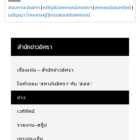
สอบทานเงินฝาก
|
คดีทุจริตสหกรณ์เกษตรฯ
|
สหกรณ์ออมทรัพย์
|
มนัญญา ไทยเศรษฐ์
|
กรมส่งเสริมสหกรณ์
สำนักข่าวอิศรา
เรื่องเด่น - สำนักข่าวอิศรา
ไขคำตอบ 'สถาบันอิศรา' กับ 'สสส.'
ข่าว
เวทีทัศน์
รายงาน-สกู๊ป
เกาะประเด็น