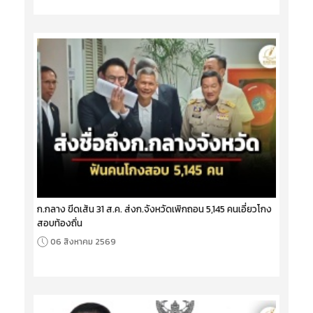
ก.กลาง ขีดเส้น 31 ส.ค. ส่งก.จังหวัดเพิกถอน 5,145 คนเอี่ยวโกง
สอบท้องถิ่น
06 สิงหาคม 2569