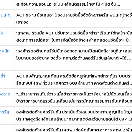
สะท้อนความอ่อนแอ ‘ระบบหลักนิติธรรมไทย’ ใน 4 มิติ จับ ...
พบเหตุ
ACT ชง “8 ข้อเสนอ” ป้องปรามจัดซื้อจัดจ้างภาครัฐ พบเหตุโกงอื
เจาะจง
้อ
‘สกสค.’ ร่วมมือ ACT ปรับกระบวนจัดซื้อ ‘ตำราเรียน’ ใช้กลไก ‘ข้
สังเกตการณ์อิสระ’ ในการจัดซื้อจัดจ้างฯ ล่าสุดลดงบจัดซื้อฯ ‘ปี ..
ิดผนึก
‘องค์กรต่อต้านคอร์รัปชัน’ ออกจดหมายเปิดผนึกถึง ‘อนุทิน’ เสน
โยบายของรัฐบาล ชงตั้ง ‘คกก.ต่อต้านคอร์รัปชันแห่งชาติ’-ใช้เ ...
ซ้ำ
ACT ส่งสัญญาณเตือน สธ.จัดซื้อครุภัณฑ์แพทย์กระตุ้นระบบประสา
รัฐเทงบให้ รพ.ทั่วประเทศกว่า 603 ล้านบาท คาดส่วนต่างเกินครึ่ ..
องธาร
"...ข้าราชการเกียร์ว่าง เมื่อข้าราชการเห็นว่ารัฐบาลไม่ชัดเจนเรื่อ
ข้าราชการขาดแรงขับเคลื่อน เช่น กรณีคณะกรรมการขับเคลื่อนกา 
ารรัฐ
องค์กรต่อต้านคอร์รัปชัน ประเมินตัวเลขงบประมาณสูญเสียปัญหาอ
ประเทศสูงถึงหลักแสนล้านบาท มากสุดจังหวัดชายแดนใต้ ชง 4 แน
องค์กรต่อต้านคอร์รัปชัน เผยพบข้อผิดสังเกต อาคาร สตง. 2 พันล