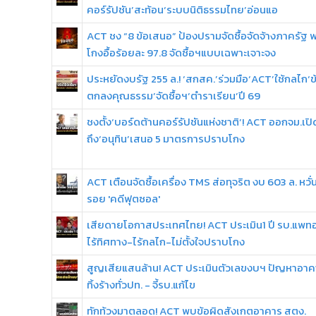
คอร์รัปชัน’สะท้อน‘ระบบนิติธรรมไทย’อ่อนแอ
ACT ชง “8 ข้อเสนอ” ป้องปรามจัดซื้อจัดจ้างภาครัฐ 
โกงอื้อร้อยละ 97.8 จัดซื้อฯแบบเฉพาะเจาะจง
ประหยัดงบรัฐ 255 ล.! ‘สกสค.’ร่วมมือ‘ACT’ใช้กลไก‘ข
ตกลงคุณธรรม’จัดซื้อฯ‘ตำราเรียน’ปี 69
ชงตั้ง‘บอร์ดต้านคอร์รัปชันแห่งชาติ’! ACT ออกจม.เป
ถึง‘อนุทิน’เสนอ 5 มาตรการปราบโกง
ACT เตือนจัดซื้อเครื่อง TMS ส่อทุจริต งบ 603 ล. หวั่น
รอย 'คดีฟุตซอล'
เสียดายโอกาสประเทศไทย! ACT ประเมิน1 ปี รบ.แพท
ไร้ทิศทาง-ไร้กลไก-ไม่ตั้งใจปราบโกง
สูญเสียแสนล้าน! ACT ประเมินตัวเลขงบฯ ปัญหาอาค
ทิ้งร้างทั่วปท. - จี้รบ.แก้ไข
ทักท้วงมาตลอด! ACT พบข้อผิดสังเกตอาคาร สตง.