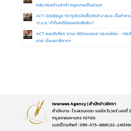
ถล่ม ก่อสร้างล่าช้า หยุดงานเป็นช่วงๆ
ACT เปิดข้อมูล '10 ทุจริตจัดซื้อจัดจ้าง' อบจ. ตั้งคำถา
'ป.ป.ช.' ทำไมคดีน้อยแค่หลักสิบ?
ACT ลงมติเลือก 'มานะ นิมิตรมงคล' ปธ.คนใหม่ - 'ต่อภ
นาค' นั่งเลขาธิการฯ
Isranews Agency | สำนักข่าวอิศรา
สำนักงาน : โรงแรมเดอะ รอยัล ริเวอร์ เลขท
กรุงเทพมหานคร 10700
เบอร์โทรศัพท์ : 095-575-8881,02-241316