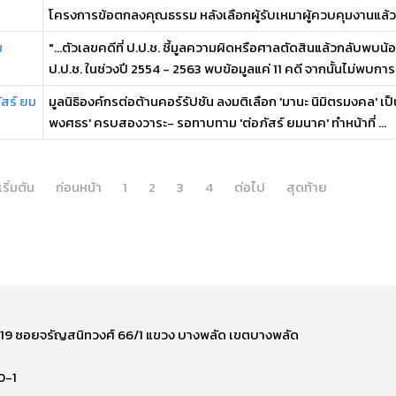
โครงการข้อตกลงคุณธรรม หลังเลือกผู้รับเหมาผู้ควบคุมงานแล้ว ก่
ม
"...ตัวเลขคดีที่ ป.ป.ช. ชี้มูลความผิดหรือศาลตัดสินแล้วกลับพบ
ป.ป.ช. ในช่วงปี 2554 - 2563 พบข้อมูลแค่ 11 คดี จากนั้นไม่พบการ .
ัสร์ ยม
มูลนิธิองค์กรต่อต้านคอร์รัปชัน ลงมติเลือก 'มานะ นิมิตรมงคล' เ
พงศธร' ครบสองวาระ- รอทาบทาม 'ต่อภัสร์ ยมนาค' ทำหน้าที่ ...
เริ่มต้น
ก่อนหน้า
1
2
3
4
ต่อไป
สุดท้าย
ี่ 219 ซอยจรัญสนิทวงศ์ 66/1 แขวง บางพลัด เขตบางพลัด
0-1