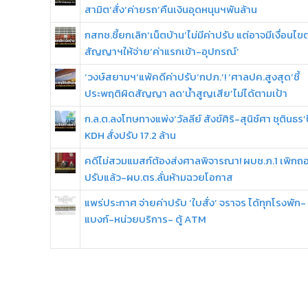
สามิต’สั่ง‘ค่ายรถ’คืนเงินอุดหนุนฯพันล้าน
กสทช.ชี้ยกเลิก‘เน็ตบ้าน’ไม่มีค่าปรับ แต่อาจมีเงื่อนไ
สัญญาฯให้จ่าย‘ค่าแรกเข้า-อุปกรณ์’
‘วงษ์สยามฯ’แพ้คดีค่าปรับ‘กปภ.’! ‘ศาลปค.สูงสุด’ชี้
ประพฤติผิดสัญญา ลด‘น้ำสูญเสีย’ไม่ได้ตามเป้า
ก.ล.ต.ลงโทษทางแพ่ง‘วัลลีย์ สังข์ศิริ-สุนิช์ศา ชุตินธร’ปั
KDH สั่งปรับ 17.2 ล้าน
คดีไม่สวมแมสก์ต้องส่งศาลพิจารณา! ผบช.ภ.1 เพิกถ
ปรับแล้ว-ผบ.ตร.ลั่นห้ามฉวยโอกาส
แพร่ประกาศ จ่ายค่าปรับ ‘ใบสั่ง’ จราจร ได้ทุกโรงพัก-
แบงก์-หน่วยบริการ- ตู้ ATM