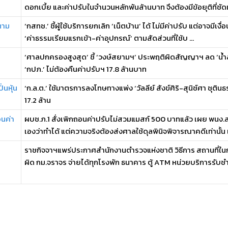
ดอกเบี้ย และค่าปรับในจำนวนหลักพันล้านบาท จึงต้องมีข้อยุติที่ชัดเจ
ขตาม
‘กสทช.’ ชี้ผู้ใช้บริการยกเลิก ‘เน็ตบ้าน’ ได้ ไม่มีค่าปรับ แต่อาจมีเ
‘ค่าธรรมเรียมแรกเข้า-ค่าอุปกรณ์’ ตามสัดส่วนที่ใช้บ ...
‘ศาลปกครองสูงสุด’ ชี้ ‘วงษ์สยามฯ’ ประพฤติผิดสัญญาฯ ลด ‘น้ำสู
‘กปภ.’ ไม่ต้องคืนค่าปรับฯ 17.8 ล้านบาท
่นหุ้น
‘ก.ล.ต.’ ใช้มาตรการลงโทษทางแพ่ง ‘วัลลีย์ สังข์ศิริ-สุนิช์ศา ชุตินธ
17.2 ล้าน
อนค่า
ผบช.ภ.1 สั่งเพิกถอนค่าปรับไม่สวมแมสก์ 500 บาทแล้ว เผย พนง.
เองว่าทำได้ แต่ความจริงต้องส่งศาลใช้ดุลพินิจพิจารณาคดีเท่านั้น เ 
ราชกิจจาฯแพร่ประกาศสำนักงานตำรวจแห่งชาติ วิธีการ สถานที่ในก
ผิด กม.จราจร จ่ายได้ทุกโรงพัก ธนาคาร ตู้ ATM หน่วยบริการรับชำ 