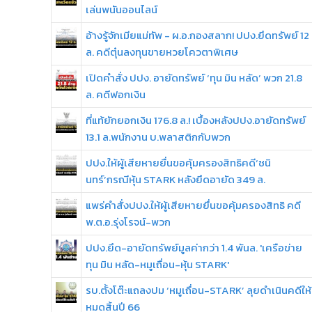
เล่นพนันออนไลน์
อ้างรู้จักเมียแม่ทัพ - ผ.อ.กองสลาก! ปปง.ยึดทรัพย์ 12
ล. คดีตุ๋นลงทุนขายหวยโควตาพิเศษ
เปิดคำสั่ง ปปง. อายัดทรัพย์ ‘ทุน มิน หลัด’ พวก 21.8
ล. คดีฟอกเงิน
ที่แท้ยักยอกเงิน 176.8 ล.! เบื้องหลังปปง.อายัดทรัพย์
13.1 ล.พนักงาน บ.พลาสติกกับพวก
ปปง.ให้ผู้เสียหายยื่นขอคุ้มครองสิทธิคดี‘ชนิ
นทร์’กรณีหุ้น STARK หลังยึดอายัด 349 ล.
แพร่คำสั่งปปง.ให้ผู้เสียหายยื่นขอคุ้มครองสิทธิ คดี
พ.ต.อ.รุ่งโรจน์-พวก
ปปง.ยึด-อายัดทรัพย์มูลค่ากว่า 1.4 พันล. 'เครือข่าย
ทุน มิน หลัด-หมูเถื่อน-หุ้น STARK'
รบ.ตั้งโต๊ะแถลงปม ‘หมูเถื่อน-STARK’ ลุยดำเนินคดีให้
หมดสิ้นปี 66