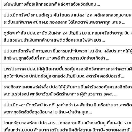
เล่นพนันทางสื่ออิเล็กทรอนิกส์ หลังศาลจังหวัดจันทบ ...
ปปง.ยึดทรัพย์ รถยนต์หรู 2 คัน โฉนด 3 แปลง 12 ล. คดีหลอกลงทุนขายหว
ระดับแม่ทัพภาค สนิท ผ.อ.กองสลาก ได้โควตาพิเศษราคาถูก เสนอ ...
ดูชัดๆ คำสั่ง ปปง. อายัดเงินฝาก 24 บัญชี 21.8 ล. กลุ่มเครือข่าย‘ทุน มิน
สืบสวนพบนำเงินจากค้ายาเสพติดซื้อกระแสไฟฟ้า แปร ...
ปปง.อายัดทรัพย์‘กาญจนา ชื่นอารมณ์’กับพวก 13.1 ล้าน หลังประกาศให้ผ
สิทธิ พบถูกแจ้งจับที่ สภ.บางพลี ทำเอกสารเบิกจ่ายเท็จอ้า ...
แพร่ประกาศ ปปง. ให้ผู้เสียหายยื่นขอคุ้มครองสิทธิจากการกระทำความผิ
สุดใจ’กับพวก ปกปิดข้อมูล ตกแต่งบัญชี บมจ. สตาร์ค คอร์ปอเรชั่ ...
ราชกิจจาฯเผยแพร่คำสั่ง ปปง.ให้ผู้เสียหายยื่นคำร้องขอคุ้มครองสิทธ
พ.ต.อ.รุ่งโรจน์ พุทธิยาวัฒน์ อดีตรักษาการ ผู้อำนวยการ อคส. ...
ปปง.ยึด-อายัดทรัพย์ 16 คดี มูลค่ากว่า 1.4 พันล้าน มีเครือข่ายยาเสพติดทุ
พวก' ทุจริตจัดซื้อถุงมือยาง 10 ล้าน-นำเข้าหมูเถ ...
โฆษกรัฐบาลพร้อม ปปง.-DSI แถลงความคืบหน้ากรณีหมูเถื่อน-หุ้น S
เถื่อนกว่า 3,000 ล้านบาท เตรียมดำเนิคดีทั้งฐานหนีภาษี-ขยายผลอายั ..