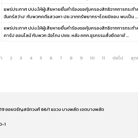
แพร่ประกาศ ปปง.ให้ผู้เสียหายยื่นคำร้องขอคุ้มครองสิทธิจากการกระท
จันทร์สว่าง’ กับพวกคดีแสวงหา ปย.จากทรัพยากรฯโดยมิชอบ พบเป็น ...
แพร่ประกาศ ปปง.ให้ผู้เสียหายยื่นคำร้องขอคุ้มครองสิทธิจากการกระ
คาร์ป ออนไลน์ กับพวก ฉ้อโกง ปชช. หลัง คกก.ธุรกรรมสั่งยึดอายั ...
้า
2
3
4
5
6
7
8
9
10
11
ต่อไป
สุด
ี่ 219 ซอยจรัญสนิทวงศ์ 66/1 แขวง บางพลัด เขตบางพลัด
0-1