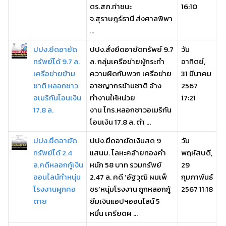
ตร.สภ.ท่าชนะ
16:10
จ.สุราษฎร์ธานี ส่งศาลพิพา
...
ปปง.ยึดอายัด
ปปง.สั่งยึดอายัดทรัพย์ 9.7
วัน
ทรัพย์ได้ 9.7 ล.
ล. กลุ่มเครือข่ายผู้กระทำ
อาทิตย์,
เครือข่ายข้าม
ความผิดกับพวก เครือข่าย
31 มีนาคม
ชาติ หลอกชาว
อาชญากรข้ามชาติ อ้าง
2567
อเมริกันโอนเงิน
ทำงานให้หน่วย
17:21
17.8 ล.
งาน โทร.หลอกชาวอเมริกัน
โอนเงิน 17.8 ล. ตำ ...
ปปง.ยึดอายัด
ปปง.ยึดอายัดเงินสด 9
วัน
ทรัพย์ได้ 2.4
แสนบ. โลหะคล้ายทองคำ
พฤหัสบดี,
ล.คดีหลอกกู้เงิน
หนัก 58 บาท รวมทรัพย์
29
ออนไลน์ทำหนุ่ม
2.47 ล. คดี ‘อัฐวุฒิ ผมเพ็
กุมภาพันธ์
โรงงานผูกคอ
ชร’หนุ่มโรงงาน ถูกหลอกกู้
2567 11:18
ตาย
ยืมเงินแอปฯออนไลน์ 5
หมื่น เครียดผ ...