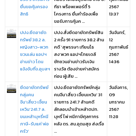
ยื่นขอคุ้มครอง
กีธา พร็อพเพอร์ตี้ 5
2567
สิทธิ
โครงการ ยื่นคำร้องเพื่อ
13:37
ขอรับการคุ้มค ...
ปปง.ยึดอายัด
ปปง.สั่งยึดอายัดทรัพย์สิน
วันจันทร์,
ทรัพย์ 38.2 ล.
2 ครั้ง 91 รายการ 38.2 ล้าน
12
หญิงสาว-พวก
คดี ‘สุพรรษา เทียนไธ
กุมภาพันธ์
ชวนเล่น แอปฯ
สง’พวก แอปฯไทยเดลี
2567
อ่านข่าว โดน
ชักชวนอ่านข่าวรับเงิน
14:36
แจ้งจับที่จ.อุบลฯ
รางวัล ต้องจ่ายค่าสมัคร
ก่อน ผู้เสีย ...
ยึดอายัดทรัพย์
ปปง.ยึดอายัดทรัพย์กลุ่ม
วันอังคาร,
กลุ่มคน
คนจีน‘เสี่ยว เจี้ยนเหวิน’ 31
09
จีน‘เสี่ยว เจี้ยน
รายการ 241.7 ล้านคดี
มกราคม
เหวิน’241.7 ล.
ลักลอบนำเข้าเหล้าตปท.
2567
ขนเหล้าบุหรี่หนี
บุหรี่ ไพ่ หนีภาษีศุลกากร
11:28
ภาษี-รับแค่‘พ่อ
หลัง ตร. สน.อุดมสุข ส่งเรื่อ
ครัว’
...