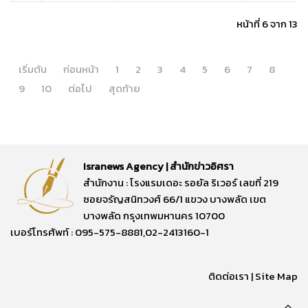
หน้าที่ 6 จาก 13
เริ่มต้น
ก่อนหน้า
1
2
3
4
5
6
7
8
9
10
ต่อไป
สุดท้าย
Isranews Agency | สำนักข่าวอิศรา
สำนักงาน : โรงแรมเดอะ รอยัล ริเวอร์ เลขที่ 219
ซอยจรัญสนิทวงศ์ 66/1 แขวง บางพลัด เขต
บางพลัด กรุงเทพมหานคร 10700
เบอร์โทรศัพท์ : 095-575-8881,02-2413160-1
ติดต่อเรา
|
Site Map