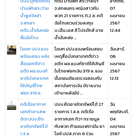
ปปง.บุกยึดที่ดิน
ที่ดิน บ้านพัก สระว่ายน้ำ
อาทิตย์,
บ้านพักสระว่าย
จ.สกลนคร หญิงสาวกับ
07
น้ำพูลวิลล่า
พวก 21 รายการ 11.2 ล. คดี
เมษายน
จ.สกลฯ
ฉ้อโกงชวนร่วมลงทุน
2567
คดีบ.น้ำมันหล่อ
บ.เอ็น.เอส.ซี โปรดักส์ ขาย
12:44
ลื่นฉ้อโกง
น้ำมันหล่อ ...
โฆษก ปปง.แจง
โฆษก ปปง.แจงพร้อมสอบ
วันเสาร์,
พร้อมสอบ หลัง
เหตุสื่อบังกลาเทศตีข่าว
06
สื่อนอกตีข่าว
อดีต ผอ.แบงก์ชาติใช้บัญชี
เมษายน
อดีต ผอ.แบงก์
ในไทยฟอกเงิน 319 ล. แจง
2567
ชาติบังกลาเทศ
ขั้นตอนต้องตรวจสอบกับ
12:13
ใช้บัญชีไทย
สถาบันการเงิน มีรายงาน
ฟอก 319 ล.
เข้ามาหลังมีข่ ...
คดีเรืออากาศ
ปปง.ยึดอายัดทรัพย์ได้ 27
วัน
เอกค้ายาเสพ
รายการ 1.4 ล. คดีเรือ
พฤหัสบดี,
ติด! ปปง.ยึด
อากาศเอก ทิวา ทรายมูล
04
อายัดทรัพย์ได้
กับพวก ค้าแอมเฟตามีน ยา
เมษายน
1.4 ล.
ไอซ์ ปปส.ภาค 8 ร่วม
2567