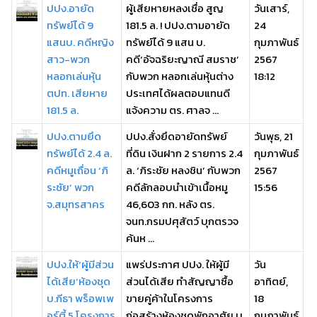
ปปง.อายัด
ผู้เสียหายหลงเชื่อ สูญ
วันเสาร์,
ทรัพย์ได้ 9
181.5 ล. ! ปปง.ตามอายัด
24
แสนบ. คดีหญิง
ทรัพย์ได้ 9 แสน บ.
กุมภาพันธ์
สาว-พวก
คดี‘อัจฉริยะญาณี สมราช’
2567
หลอกเล่นหุ้น
กับพวก หลอกเล่นหุ้นต่าง
18:12
ตปท. เสียหาย
ประเทศได้ผลตอบแทนดี
181.5 ล.
แจ้งความ ตร. ศาลจ ...
ปปง.ตามยึด
ปปง.สั่งยึดอายัดทรัพย์
วันพุธ, 21
ทรัพย์ได้ 2.4 ล.
ที่ดิน เงินฝาก 2 รายการ 2.4
กุมภาพันธ์
คดีหมูเถื่อน ‘ภิ
ล. ‘ภิระชัย หลงชิน’ กับพวก
2567
ระชัย’ พวก
คดีลักลอบนำเข้าเนื้อหมู
15:56
จ.สมุทรสาคร
46,603 กก. หลัง ตร.
จนท.กรมปศุสัตว์ บุกตรวจ
ค้นห ...
ปปง.ให้‘ผู้มีส่วน
แพร่ประกาศ ปปง. ให้ผู้มี
วัน
ได้เสีย’ห้องชุด
ส่วนได้เสีย ทำสัญญาซื้อ
อาทิตย์,
บ.กีธา พร็อพเพ
ขายคู่ค้าในโครงการ
18
อร์ตี้ 5 โครงการ
ก่อสร้างห้องชุดพักอาศัย บ.
กุมภาพันธ์