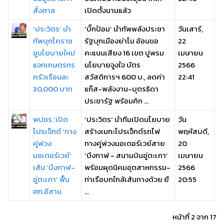
สั่งศาล
เปิดตั้งนานแล้ว
‘ประวิตร’ นำ
‘บิ๊กป้อม’ นำทัพพลังประชา
วันเสาร์,
ทัพบุกโคราช
รัฐบุกเมืองย่าโม อ้อนขอ
22
ชูนโยบายใหม่
คะแนนเสียง 16 เขต ปูพรม
เมษายน
แจกเกษตรกร
นโยบายจูงใจ บัตร
2566
ครัวเรือนละ
สวัสดิการฯ 600 บ., ลดค่า
22:41
30,000 บาท
แก๊ส-พลังงาน-บุตรธิดา
ประชารัฐ พร้อมคิก ...
พปชร.’เปิด
‘ประวิตร’ นำทีมเปิดนโยบาย
วัน
โปรเจ็กต์ ‘ทาง
สร้างเมกะโปรเจ็กต์รถไฟ
พฤหัสบดี,
คู่พ่วง
ทางคู่พ่วงมอเตอร์เวย์สาย
20
มอเตอร์เวย์’
‘บึงกาฬ - สนามบินอู่ตะเภา’
เมษายน
เส้น ‘บึงกาฬ-
พร้อมผุดนิคมอุตสาหกรรม-
2566
อู่ตะเภา’ ฟื้น
ท่าเรือบกใกล้เส้นทางด้วย ยื
20:55
ศก.อีสาน
...
หน้าที่ 2 จาก 17