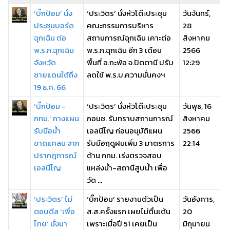
‘บิ๊กป้อม’ นั่ง
‘ประวิตร’ นั่งหัวโต๊ะประชุม
วันจันทร์,
ประชุมบอร์ด
คณะกรรมการบริหาร
28
ฉุกเฉิน ต่อ
สถานการณ์ฉุกเฉิน เคาะต่อ
สิงหาคม
พ.ร.ก.ฉุกเฉิน
พ.ร.ก.ฉุกเฉิน อีก 3 เดือน
2566
จังหวัด
พื้นที่ อ.กะพ้อ จ.ปัตตานี ปรับ
12:29
ชายแดนใต้ถึง
ลดใช้ พ.ร.บ.ความมั่นคงฯ
19 ธ.ค. 66
‘บิ๊กป้อม -
‘ประวิตร’ นั่งหัวโต๊ะประชุม
วันพุธ, 16
กทม.’ กางแผน
กอนช. รับทราบสถานการณ์
สิงหาคม
รับมือน้ำ
เอลนีโญ ก่อนอนุมัติแผน
2566
ขาดแคลน จาก
รับมือฤดูฝนเพิ่ม 3 มาตรการ
22:14
ปรากฎการณ์
ด้าน กทม. เร่งตรวจสอบ
เอลนีโญ
แหล่งน้ำ-สถานีสูบน้ำ เพื่อ
วัด ...
‘ประวิตร’ ไม่
‘บิ๊กป้อม’ รายงานตัวเป็น
วันอังคาร,
ตอบดีล ‘เพื่อ
ส.ส.ครั้งแรก เผยไม่ตื่นเต้น
20
ไทย’ นั่งนา
เพราะเมื่อปี 51 เคยเป็น
มิถุนายน