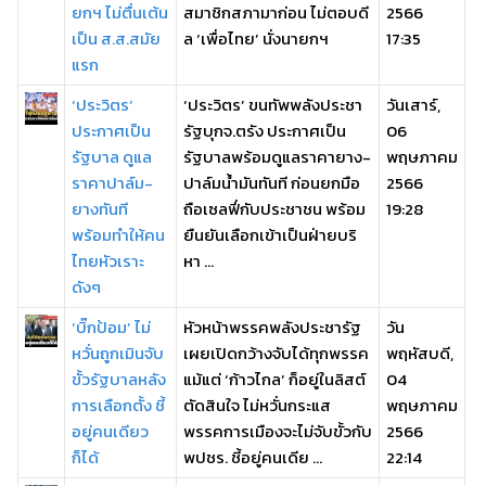
ยกฯ ไม่ตื่นเต้น
สมาชิกสภามาก่อน ไม่ตอบดี
2566
เป็น ส.ส.สมัย
ล ‘เพื่อไทย’ นั่งนายกฯ
17:35
แรก
‘ประวิตร’
‘ประวิตร’ ขนทัพพลังประชา
วันเสาร์,
ประกาศเป็น
รัฐบุกจ.ตรัง ประกาศเป็น
06
รัฐบาล ดูแล
รัฐบาลพร้อมดูแลราคายาง-
พฤษภาคม
ราคาปาล์ม-
ปาล์มน้ำมันทันที ก่อนยกมือ
2566
ยางทันที
ถือเซลฟี่กับประชาชน พร้อม
19:28
พร้อมทำให้คน
ยืนยันเลือกเข้าเป็นฝ่ายบริ
ไทยหัวเราะ
หา ...
ดังๆ
‘บิ๊กป้อม’ ไม่
หัวหน้าพรรคพลังประชารัฐ
วัน
หวั่นถูกเมินจับ
เผยเปิดกว้างจับได้ทุกพรรค
พฤหัสบดี,
ขั้วรัฐบาลหลัง
แม้แต่ ‘ก้าวไกล’ ก็อยู่ในลิสต์
04
การเลือกตั้ง ชี้
ตัดสินใจ ไม่หวั่นกระแส
พฤษภาคม
อยู่คนเดียว
พรรคการเมืองจะไม่จับขั้วกับ
2566
ก็ได้
พปชร. ชี้อยู่คนเดีย ...
22:14