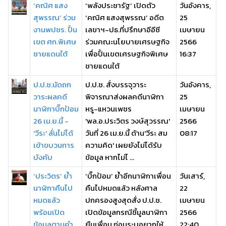
‘คณิศ แสง
‘พลังประชารัฐ’ เปิดตัว
วันอังคาร,
สุพรรณ’ ร่วม
‘คณิศ แสงสุพรรณ’ อดีต
25
งานพปชร. ปั้น
เลขาฯ-ปธ.ที่ปรึกษาอีอีซี
เมษายน
เขต ศก.พิเศษ
ร่วมคณะนโยบายเศรษฐกิจ
2566
ชายแดนใต้
เพื่อปั้นเขตเศรษฐกิจพิเศษ
16:37
ชายแดนใต้
ป.ป.ช.นัดถก
ป.ป.ช. สั่งบรรจุวาระ
วันอังคาร,
วาระผลคดี
พิจารณาส่งผลคดีนาฬิกา
25
นาฬิกาบิ๊กป้อม
หรู-แหวนเพชร
เมษายน
26 เม.ย.นี้ -
'พล.อ.ประวิตร วงษ์สุวรรณ'
2566
'วีระ' ลั่นไม่ได้
วันที่ 26 เม.ย.นี้ ด้าน'วีระ สม
08:17
เข้าขบวนการ
ความคิด' เผยยังไม่ได้รับ
บังคับ
ข้อมูล หากไม่ไ ...
‘ประวิตร’ ย้ำ
‘บิ๊กป้อม’ ย้ำอีกนาฬิกาเพื่อน
วันเสาร์,
นาฬิกาคืนไป
คืนไปหมดแล้ว หลังศาล
22
หมดแล้ว
ปกครองสูงสุดสั่ง ป.ป.ช.
เมษายน
พร้อมเปิด
เปิดข้อมูลกรณีชี้มูลนาฬิกา
2566
ข้อมูลตามคำ
ยืนเพื่อน ก่อนระบุอยากให้
22:40