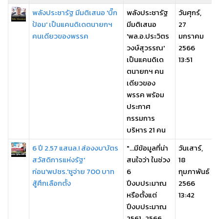
พลังประชารัฐ มีมติเสนอ 'บิ๊ก
พลังประชารัฐ
วันศุกร์,
ป้อม' เป็นแคนดิเดตนายกฯ
มีมติเสนอ
27
คนเดียวของพรรค
'พล.อ.ประวิตร
มกราคม
วงษ์สุวรรณ'
2566
เป็นแคนดิเด
13:51
ตนายกฯ คน
เดียวของ
พรรค พร้อม
ประกาศ
กรรมการ
บริหาร 21 คน
6 ปี 2.57 แสนล.! ส่องงบ'บัตร
"...มีข้อมูลที่น่า
วันเสาร์,
สวัสดิการแห่งรัฐ'
สนใจว่า ในช่วง
18
ก่อน'พปชร.'ชูจ่าย 700 บาท
6
กุมภาพันธ์
สู้ศึกเลือกตั้ง
ปีงบประมาณ
2566
หรือตั้งแต่
13:42
ปีงบประมาณ
2561-2566