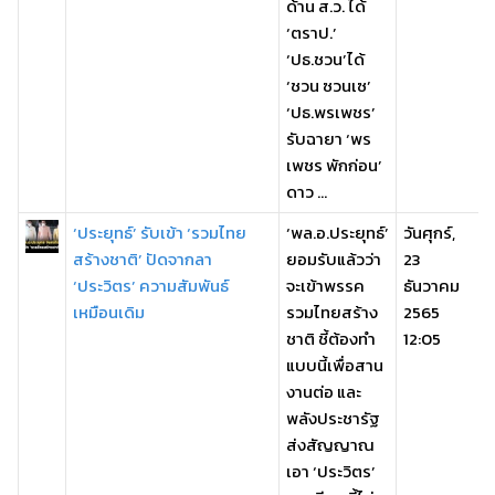
ด้าน ส.ว. ได้
‘ตราป.’
‘ปธ.ชวน’ได้
‘ชวน ซวนเซ’
‘ปธ.พรเพชร’
รับฉายา ‘พร
เพชร พักก่อน’
ดาว ...
‘ประยุทธ์’ รับเข้า ‘รวมไทย
‘พล.อ.ประยุทธ์’
วันศุกร์,
สร้างชาติ’ ปัดจากลา
ยอมรับแล้วว่า
23
‘ประวิตร’ ความสัมพันธ์
จะเข้าพรรค
ธันวาคม
เหมือนเดิม
รวมไทยสร้าง
2565
ชาติ ชี้ต้องทำ
12:05
แบบนี้เพื่อสาน
งานต่อ และ
พลังประชารัฐ
ส่งสัญญาณ
เอา ‘ประวิตร’