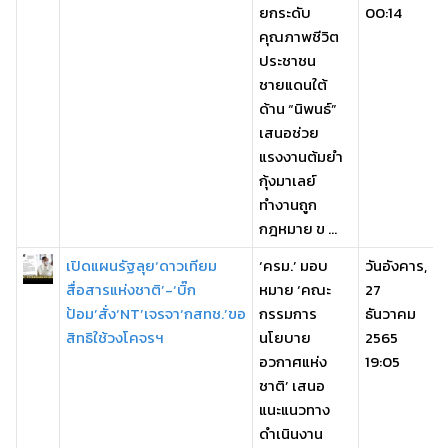
ยกระดับ
00:14
คุณภาพชีวิต
ประชาชน
ชายแดนใต้
ด้าน “นิพนธ์”
เสนอช่วย
แรงงานต้มยำ
กุ้งมาเลย์
ทำงานถูก
กฎหมาย ข ...
เปิดแผนรัฐลุย‘ดาวเทียม
‘ครม.’ มอบ
วันอังคาร,
สื่อสารแห่งชาติ’-‘บิ๊ก
หมาย ‘คณะ
27
ป้อม’สั่ง‘NT’เจรจา‘กสทช.’ขอ
กรรมการ
ธันวาคม
สิทธิใช้วงโคจรฯ
นโยบาย
2565
อวกาศแห่ง
19:05
ชาติ’ เสนอ
แนะแนวทาง
ดำเนินงาน