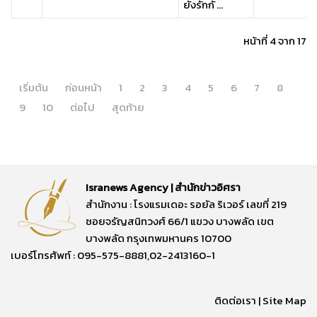
ยังรักกั ...
หน้าที่ 4 จาก 17
เริ่มต้น
ก่อนหน้า
1
2
3
4
5
6
7
8
9
10
ต่อไป
สุดท้าย
Isranews Agency | สำนักข่าวอิศรา
สำนักงาน : โรงแรมเดอะ รอยัล ริเวอร์ เลขที่ 219
ซอยจรัญสนิทวงศ์ 66/1 แขวง บางพลัด เขต
บางพลัด กรุงเทพมหานคร 10700
เบอร์โทรศัพท์ : 095-575-8881,02-2413160-1
ติดต่อเรา
|
Site Map