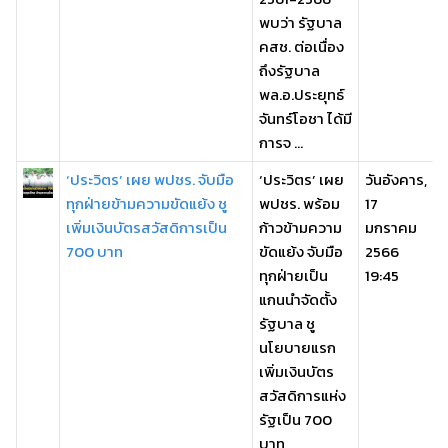
พบว่า รัฐบาล
คสช. ต่อเนื่อง
ถึงรัฐบาล
พล.อ.ประยุทธ์
จันทร์โอชา ได้มี
การจ ...
‘ประวิตร’ เผย พปชร. จับมือ
‘ประวิตร’ เผย
วันอังคาร,
ทุกฝ่ายข้ามความขัดแย้ง ชู
พปชร. พร้อม
17
เพิ่มเงินบัตรสวัสดิการเป็น
ก้าวข้ามความ
มกราคม
700 บาท
ขัดแย้ง จับมือ
2566
ทุกฝ่ายเป็น
19:45
แกนนำจัดตั้ง
รัฐบาล ชู
นโยบายแรก
เพิ่มเงินบัตร
สวัสดิการแห่ง
รัฐเป็น 700
บาท