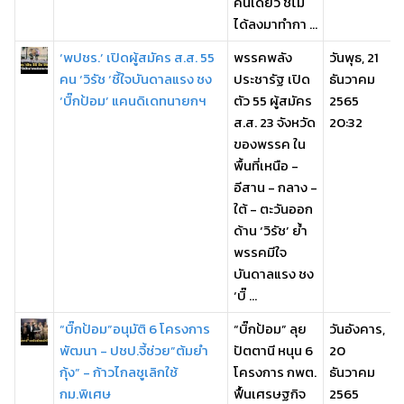
คนเดียว ชี้ไม่
ได้ลงมาทำกา ...
‘พปชร.’ เปิดผู้สมัคร ส.ส. 55
พรรคพลัง
วันพุธ, 21
คน ‘วิรัช ‘ชี้ใจบันดาลแรง ชง
ประชารัฐ เปิด
ธันวาคม
‘บิ๊กป้อม’ แคนดิเดทนายกฯ
ตัว 55 ผู้สมัคร
2565
ส.ส. 23 จังหวัด
20:32
ของพรรค ใน
พื้นที่เหนือ -
อีสาน - กลาง -
ใต้ - ตะวันออก
ด้าน ‘วิรัช’ ย้ำ
พรรคมีใจ
บันดาลแรง ชง
‘บิ๊ ...
“บิ๊กป้อม”อนุมัติ 6 โครงการ
“บิ๊กป้อม” ลุย
วันอังคาร,
พัฒนา - ปชป.จี้ช่วย”ต้มยำ
ปัตตานี หนุน 6
20
กุ้ง” - ก้าวไกลชูเลิกใช้
โครงการ กพต.
ธันวาคม
กม.พิเศษ
ฟื้นเศรษฐกิจ
2565