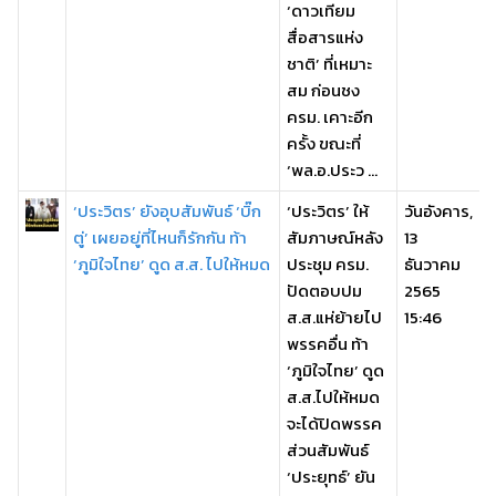
‘ดาวเทียม
สื่อสารแห่ง
ชาติ’ ที่เหมาะ
สม ก่อนชง
ครม. เคาะอีก
ครั้ง ขณะที่
‘พล.อ.ประว ...
‘ประวิตร’ ยังอุบสัมพันธ์ ‘บิ๊ก
‘ประวิตร’ ให้
วันอังคาร,
ตู่’ เผยอยู่ที่ไหนก็รักกัน ท้า
สัมภาษณ์หลัง
13
‘ภูมิใจไทย’ ดูด ส.ส. ไปให้หมด
ประชุม ครม.
ธันวาคม
ปัดตอบปม
2565
ส.ส.แห่ย้ายไป
15:46
พรรคอื่น ท้า
‘ภูมิใจไทย’ ดูด
ส.ส.ไปให้หมด
จะได้ปิดพรรค
ส่วนสัมพันธ์
‘ประยุทธ์’ ยัน