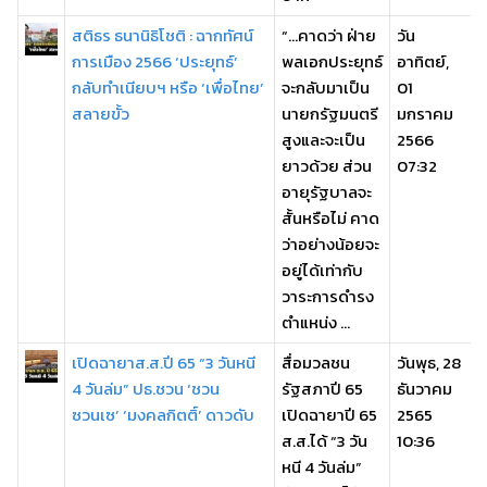
สติธร ธนานิธิโชติ : ฉากทัศน์
“...คาดว่า ฝ่าย
วัน
การเมือง 2566 ‘ประยุทธ์’
พลเอกประยุทธ์
อาทิตย์,
กลับทำเนียบฯ หรือ ‘เพื่อไทย’
จะกลับมาเป็น
01
สลายขั้ว
นายกรัฐมนตรี
มกราคม
สูงและจะเป็น
2566
ยาวด้วย ส่วน
07:32
อายุรัฐบาลจะ
สั้นหรือไม่ คาด
ว่าอย่างน้อยจะ
อยู่ได้เท่ากับ
วาระการดำรง
ตำแหน่ง ...
เปิดฉายาส.ส.ปี 65 “3 วันหนี
สื่อมวลชน
วันพุธ, 28
4 วันล่ม” ปธ.ชวน ‘ชวน
รัฐสภาปี 65
ธันวาคม
ซวนเซ’ ‘มงคลกิตติ์’ ดาวดับ
เปิดฉายาปี 65
2565
ส.ส.ได้ “3 วัน
10:36
หนี 4 วันล่ม”