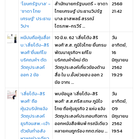
‘โฆษกรัฐบาล’ -
สำนักนายกรัฐมนตรี - ชาดา
2568
‘ชาดา ไทย
ไทยเศรษฐ์ ประธานวิปรัฐ
21:42
เศรษฐ์’ ประธาน
บาล อาสพลธ์ สรรณ์
วิปฯ
ไตรภพ-กรวีร์ ...
หนีปมถือหุ้นสื่อ!
10 มิ.ย. 62 ‘เสี่ยโต้ง สิริ
วัน
บ.‘เสี่ยโต้ง-สิริ
พงศ์’ส.ส. ภูมิใจไทย ยื่นกรม
อาทิตย์,
พงศ์’ยื่นแก้ไข
พัฒนาธุรกิจฯ แก้ไข
16
บริคณห์ฯ ตัด
บริคณห์ฯใหม่ ตัด
มิถุนายน
วัตถุประสงค์
วัตถุประสงค์เกี่ยวข้องด้าน
2562
ออก 2 ข้อ
สื่อ ใน บ.อั้งย่วยฮง ออก 2
19:29
ข้อ จากเ ...
‘เสี่ยโต้ง-สิริ
พบข้อมูล ‘เสี่ยโต้ง-สิริ
วัน
พงศ์’ ถือ
พงศ์’ ส.ส.ศรีสะเกษ ภูมิใจ
อาทิตย์,
หุ้น2บริษัทแจ้ง
ไทย ถือหุ้นธุรกิจ 2 แห่ง แจ้ง
09
วัตถุประสงค์
วัตถุประสงค์ประกอบกิจการ
มิถุนายน
ธุรกิจนสพ.-เจ้า
ออกหนังสือพิมพ์ กรณีเดียว
2562
ตัวยันทำอสัง
หลายคนถูกร้อง กกต.ก่อน ...
19:54
หาฯอย่างเดียว