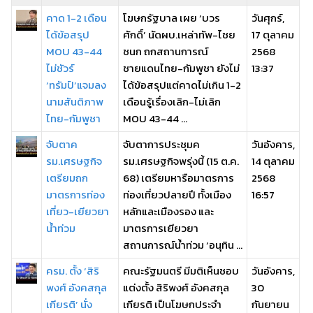
คาด 1-2 เดือน
โฆษกรัฐบาล เผย ‘บวร
วันศุกร์,
ได้ข้อสรุป
ศักดิ์’ นัดผบ.เหล่าทัพ-ไชย
17 ตุลาคม
MOU 43-44
ชนก ถกสถานการณ์
2568
ไม่ชัวร์
ชายแดนไทย-กัมพูชา ยังไม่
13:37
‘ทรัมป์’แจมลง
ได้ข้อสรุปแต่คาดไม่เกิน 1-2
นามสันติภาพ
เดือนรู้เรื่องเลิก-ไม่เลิก
ไทย-กัมพูชา
MOU 43-44 ...
จับตาค
จับตาการประชุมค
วันอังคาร,
รม.เศรษฐกิจ
รม.เศรษฐกิจพรุ่งนี้ (15 ต.ค.
14 ตุลาคม
เตรียมถก
68) เตรียมหารือมาตรการ
2568
มาตรการท่อง
ท่องเที่ยวปลายปี ทั้งเมือง
16:57
เที่ยว-เยียวยา
หลักและเมืองรอง และ
น้ำท่วม
มาตรการเยียวยา
สถานการณ์น้ำท่วม ‘อนุทิน ...
ครม. ตั้ง ‘สิริ
คณะรัฐมนตรี มีมติเห็นชอบ
วันอังคาร,
พงศ์ อังคสกุล
แต่งตั้ง สิริพงศ์ อังคสกุล
30
เกียรติ’ นั่ง
เกียรติ เป็นโฆษกประจำ
กันยายน