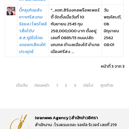
บิ๊กธุรกิจอสัง
"...หจก.สิริมงคลพร๊อพเพอร์
วัน
หาฯศรีสะเกษ
ตี้ จัดตั้งเมื่อวันที่ 10
พฤหัสบดี,
ร้อยล.! โพรไฟล์
กันยายน 2545 ทุน
06
'เสี่ยโต้ง'
258,000,000 บาท ตั้งอยู่
มิถุนายน
ส.ส.ภูมิใจไทย
เลขที่ 0885/15 ถนนปลัด
2562
งดออกเสียงให้
มณฑล ตำบลเมืองใต้ อำเภอ
08:01
ประยุทธ์
เมืองศรีสะเ ...
หน้าที่ 3 จาก 3
เริ่มต้น
ก่อนหน้า
1
2
3
ต่อไป
สุดท้าย
Isranews Agency | สำนักข่าวอิศรา
สำนักงาน : โรงแรมเดอะ รอยัล ริเวอร์ เลขที่ 219