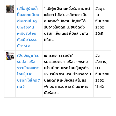
ใช้ที่อยู่ร้านน้ำ
"...มีผู้หญิงคนหนึ่งรับสาย แต่
วันพุธ,
ปั่นจดทะเบียน
แจ้งว่า ไม่ใช่ น.ส.วิภาดา เป็น
18
ตั้ง! ตามไปดู
คนจากสำนักงานบัญชีที่ได้
กันยายน
บ.พลังงาน
รับจ้างให้จดทะเบียนจัดตั้ง
2562
หญิงรับโอน
บริษัท เอ็นเนอร์ยี่ วิลล์ จำกัด
20:11
หุ้นเมีย‘ธรรม
ให้เท่ ...
นัส’ 51 ล.
เปิดข้อมูล ‘ธร
แกะรอย ‘ธรรมนัส’
วัน
รมนัส-อริส
รมช.เกษตรฯ ‘อริสรา พรหม
อังคาร,
รา’เมียคนแรก
เผ่า’เมียคนแรก โอนหุ้นธุรกิจ
03
โอนหุ้น 16
16 บริษัท ขายหวย รักษาความ
กันยายน
บริษัท ให้ใคร 7
ปลอดภัย เหมืองแร่ สโมสร
2562
คน ?
ฟุตบอล สวนยาง ร้านอาหาร
13:42
นับร้อย ...