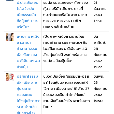
ป.ป.ช.ยังสอบ
รมนัส รมช.เกษตรฯ ถือครอง
21
ไม่เสร็จ ปม
หุ้น 3 บริษัท เกิน 5% ตามที่
ธันวาคม
เมียธรรมนัส
กม.กำหนดหรือไม่ จาก ปลาย
2563
ถือหุ้นเกิน 5%
ก.ค.-20 ต.ค.2563 แก้ไข
17:50
หรือไม่?
บอจ.5 กลับไปกลับม ...
เผยภาพ หญิง
เปิดภาพ หญิงสาวรายใหม่
วัน
สาวคณะ
คณะทำงาน รมช.เกษตรฯ ชื่อ
อาทิตย์,
ทำงาน ‘ธรรม
โผล่ถือครอง บ.ดีเอ็นเอฯ 40
29
นัส’ ถือครอง
ล้านหุ้นช่วงปี 2561 พร้อม ‘ธร
กันยายน
บ.ดีเอ็นเอฯ 40
รมนัส –น้องจุ๊บจิ๊บ’
2562
ล้านหุ้น
19:22
ปริศนา! ธรรม
ขมวดปมเงื่อน ‘ธรรมนัส-อริส
วันพุธ,
นัส-เมีย ขาย
รา’ โอนหุ้นตลาดคลองเตยให้
25
หุ้น ตลาด
‘วิภาดา เมืองโคตร’ 51 ล้าน 27
กันยายน
คลองเตย
มิ.ย.62 วงเงินเท่าไหร่กันแน่
2562
ให้‘กลุ่มวิภาดา’
จ่ายเงินกันอย่างไร เอาเงินจาก
19:50
51 ล. จ่ายเงิน
ไหน ?
กันอย่างไร?