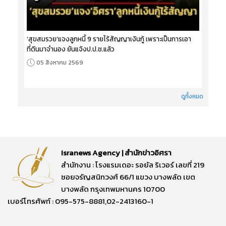
‘สุขสมรวย’แจงลูกหนี้ 9 รายไร้สัญญาเงินกู้ เพราะเป็นการเอา
ที่ดินมาจำนอง ยันแจ้งป.ป.ช.แล้ว
05 สิงหาคม 2569
ดูทั้งหมด
Isranews Agency | สำนักข่าวอิศรา
สำนักงาน : โรงแรมเดอะ รอยัล ริเวอร์ เลขที่ 219
ซอยจรัญสนิทวงศ์ 66/1 แขวง บางพลัด เขต
บางพลัด กรุงเทพมหานคร 10700
เบอร์โทรศัพท์ : 095-575-8881,02-2413160-1