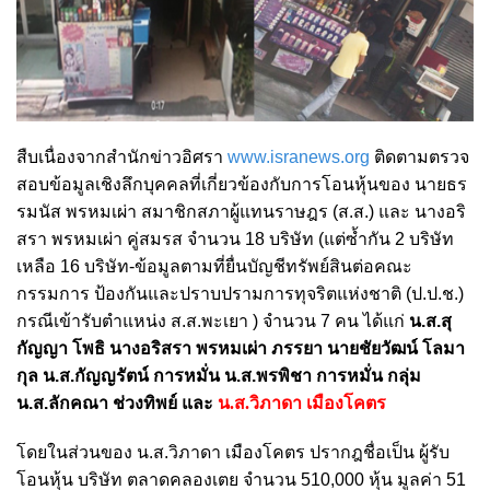
สืบเนื่องจากสำนักข่าวอิศรา
www.isranews.org
ติดตามตรวจ
สอบข้อมูลเชิงลึกบุคคลที่เกี่ยวข้องกับการโอนหุ้นของ นายธร
รมนัส พรหมเผ่า สมาชิกสภาผู้แทนราษฎร (ส.ส.) และ นางอริ
สรา พรหมเผ่า คู่สมรส จำนวน 18 บริษัท (แต่ซ้ำกัน 2 บริษัท
เหลือ 16 บริษัท-ข้อมูลตามที่ยื่นบัญชีทรัพย์สินต่อคณะ
กรรมการ ป้องกันและปราบปรามการทุจริตแห่งชาติ (ป.ป.ช.)
กรณีเข้ารับตำแหน่ง ส.ส.พะเยา ) จำนวน 7 คน ได้แก่
น.ส.สุ
กัญญา โพธิ นางอริสรา พรหมเผ่า ภรรยา นายชัยวัฒน์ โลมา
กุล น.ส.กัญญรัตน์ การหมั่น น.ส.พรพิชา การหมั่น กลุ่ม
น.ส.ลักคณา ช่วงทิพย์ และ
น.ส.วิภาดา เมืองโคตร
โดยในส่วนของ น.ส.วิภาดา เมืองโคตร ปรากฎชื่อเป็น ผู้รับ
โอนหุ้น บริษัท ตลาดคลองเตย จำนวน 510,000 หุ้น มูลค่า 51