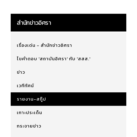
สำนักข่าวอิศรา
เรื่องเด่น - สำนักข่าวอิศรา
ไขคำตอบ 'สถาบันอิศรา' กับ 'สสส.'
ข่าว
เวทีทัศน์
รายงาน-สกู๊ป
เกาะประเด็น
กระจายข่าว