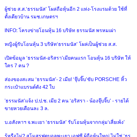
ผู้ช่วย ส.ส.‘ธรรมนัส’ โผล่ถือหุ้นอีก 2 แห่ง-โรงแรมด้วย ใช้ที่
ตั้งเดียวบ้าน รมช.เกษตรฯ
INFO: โครงข่ายโอนหุ้น 16 บริษัท ธรรมนัส พรหมเผ่า
หญิงผู้รับโอนหุ้น 3 บริษัท‘ธรรมนัส’ โผล่เป็นผู้ช่วย ส.ส.
เปิดข้อมูล ‘ธรรมนัส-อริสรา’เมียคนแรก โอนหุ้น 16 บริษัท ให้
ใคร 7 คน ?
ส่องของสะสม ‘ธรรมนัส’- 2 เมีย! ‘จุ๊บจิ๊บ’ขับ PORSCHE หิ้ว
กระเป๋าแบรนด์ดัง 42 ใบ
'ธรรมนัส’แจ้ง ป.ป.ช. เมีย 2 คน ‘อริสรา - น้องจุ๊บจิ๊บ’ - รายได้
ขายหวยเดือนละ 3 ล.
บ.อสังหาฯ จ.พะเยา ‘ธรรมนัส’ รับโอนหุ้นจากกลุ่ม‘เสี่ยเพ้ง’
รู้หรือไม่? สโมสรฟุตบอลพะเยา เอฟซี ผู้ถือหุ้นใหญ่ ไม่ใช่ ‘ธร