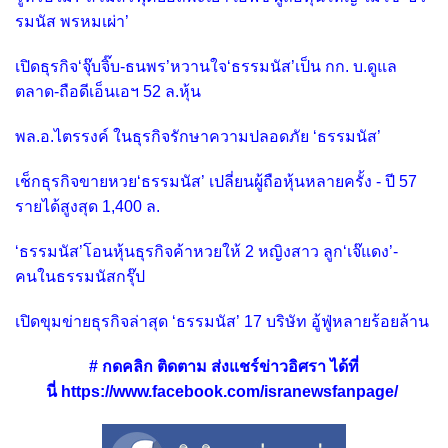
รมนัส พรหมเผ่า’
เปิดธุรกิจ‘จุ๊บจิ๊บ-ธนพร’หวานใจ‘ธรรมนัส’เป็น กก. บ.ดูแล
ตลาด-ถือดีเอ็นเอฯ 52 ล.หุ้น
พล.อ.ไตรรงค์ ในธุรกิจรักษาความปลอดภัย ‘ธรรมนัส’
เช็กธุรกิจขายหวย‘ธรรมนัส’ เปลี่ยนผู้ถือหุ้นหลายครั้ง - ปี 57
รายได้สูงสุด 1,400 ล.
‘ธรรมนัส’โอนหุ้นธุรกิจค้าหวยให้ 2 หญิงสาว ลูก‘เจ๊แดง’-
คนในธรรมนัสกรุ๊ป
เปิดขุมข่ายธุรกิจล่าสุด ‘ธรรมนัส’ 17 บริษัท อู้ฟู่หลายร้อยล้าน
# กดคลิ
ก ติดตาม ส่งแชร์ข่าวอิศรา ได้ที่
นี่
https://www.facebook.com/isranewsfanpage/