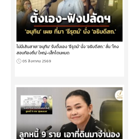
ไม่มีเส้นสาย! 'อนุทิน' รับตั้งเอง 'ธีรุตม์' นั่ง 'อธิบดีสถ.' ลั่น 'โกง
สอบท้องถิ่น' ใหญ่-เล็กโดนหมด
05 สิงหาคม 2569