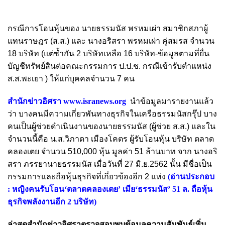
กรณีการโอนหุ้นของ นายธรรมนัส พรหมเผ่า สมาชิกสภาผู้
แทนราษฎร (ส.ส.) และ นางอริสรา พรหมเผ่า คู่สมรส จำนวน
18 บริษัท (แต่ซ้ำกัน 2 บริษัทเหลือ 16 บริษัท-ข้อมูลตามที่ยื่น
บัญชีทรัพย์สินต่อคณะกรรมการ ป.ป.ช. กรณีเข้ารับตำแหน่ง
ส.ส.พะเยา ) ให้แก่บุคคลจำนวน 7 คน
สำนักข่าวอิศรา
www.isranews.org
นำข้อมูลมารายงานแล้ว
ว่า บางคนมีความเกี่ยวพันทางธุรกิจในเครือธรรมนัสกรุ๊ป บาง
คนเป็นผู้ช่วยดำเนินงานของนายธรรมนัส (ผู้ช่วย ส.ส.) และใน
จำนวนนี้คือ น.ส.วิภาดา เมืองโคตร ผู้รับโอนหุ้น บริษัท ตลาด
คลองเตย จำนวน 510,000 หุ้น มูลค่า 51 ล้านบาท จาก นางอริ
สรา ภรรยานายธรรมนัส เมื่อวันที่ 27 มิ.ย.2562 นั้น มีชื่อเป็น
กรรมการและถือหุ้นธุรกิจที่เกี่ยวข้องอีก 2 แห่ง
(อ่านประกอบ
:
หญิงคนรับโอน‘ตลาดคลองเตย’ เมีย‘ธรรมนัส’ 51 ล. ถือหุ้น
ธุรกิจพลังงานอีก 2 บริษัท
)
ล่าสุดสำนักข่าวอิศราตรวจสอบพบข้อมูลความสัมพันธ์เพิ่ม