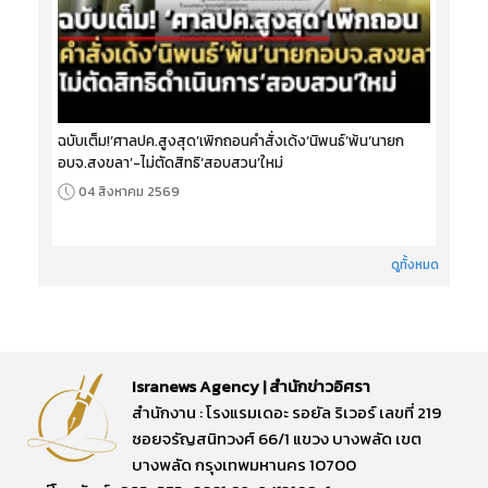
ฉบับเต็ม!‘ศาลปค.สูงสุด’เพิกถอนคำสั่งเด้ง‘นิพนธ์’พ้น‘นายก
อบจ.สงขลา’-ไม่ตัดสิทธิ‘สอบสวน’ใหม่
04 สิงหาคม 2569
ดูทั้งหมด
Isranews Agency | สำนักข่าวอิศรา
สำนักงาน : โรงแรมเดอะ รอยัล ริเวอร์ เลขที่ 219
ซอยจรัญสนิทวงศ์ 66/1 แขวง บางพลัด เขต
บางพลัด กรุงเทพมหานคร 10700