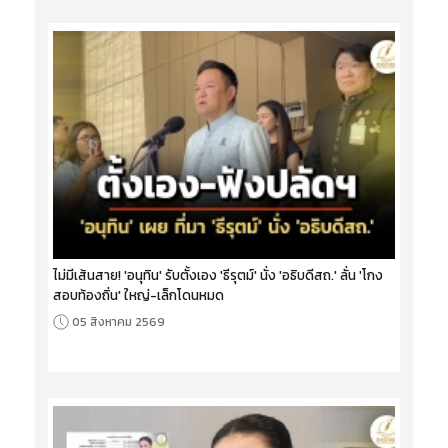
ไม่มีเส้นสาย! 'อนุทิน' รับตั้งเอง 'ธีรุตม์' นั่ง 'อธิบดีสถ.' ลั่น 'โกง
สอบท้องถิ่น' ใหญ่-เล็กโดนหมด
05 สิงหาคม 2569