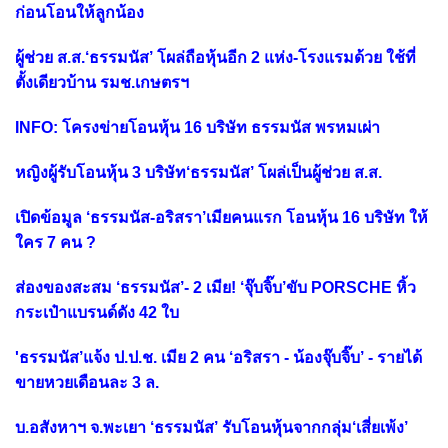
ก่อนโอนให้ลูกน้อง
ผู้ช่วย ส.ส.‘ธรรมนัส’ โผล่ถือหุ้นอีก 2 แห่ง-โรงแรมด้วย ใช้ที่
ตั้งเดียวบ้าน รมช.เกษตรฯ
INFO: โครงข่ายโอนหุ้น 16 บริษัท ธรรมนัส พรหมเผ่า
หญิงผู้รับโอนหุ้น 3 บริษัท‘ธรรมนัส’ โผล่เป็นผู้ช่วย ส.ส.
เปิดข้อมูล ‘ธรรมนัส-อริสรา’เมียคนแรก โอนหุ้น 16 บริษัท ให้
ใคร 7 คน ?
ส่องของสะสม ‘ธรรมนัส’- 2 เมีย! ‘จุ๊บจิ๊บ’ขับ PORSCHE หิ้ว
กระเป๋าแบรนด์ดัง 42 ใบ
'ธรรมนัส’แจ้ง ป.ป.ช. เมีย 2 คน ‘อริสรา - น้องจุ๊บจิ๊บ’ - รายได้
ขายหวยเดือนละ 3 ล.
บ.อสังหาฯ จ.พะเยา ‘ธรรมนัส’ รับโอนหุ้นจากกลุ่ม‘เสี่ยเพ้ง’