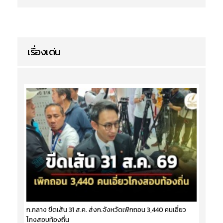
เรื่องเด่น
ก.กลาง ขีดเส้น 31 ส.ค. ส่งก.จังหวัดเพิกถอน 3,440 คนเอี่ยว
โกงสอบท้องถิ่น