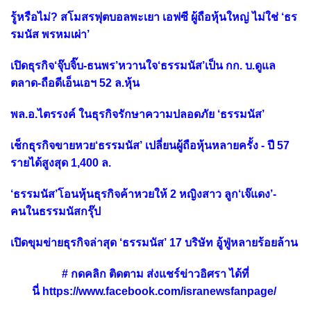
รู้หรือไม่? สโมสรฟุตบอลพะเยา เอฟซี ผู้ถือหุ้นใหญ่ ไม่ใช่ ‘ธร
รมนัส พรหมเผ่า’
เปิดธุรกิจ‘จุ๊บจิ๊บ-ธนพร’หวานใจ‘ธรรมนัส’เป็น กก. บ.ดูแล
ตลาด-ถือดีเอ็นเอฯ 52 ล.หุ้น
พล.อ.ไตรรงค์ ในธุรกิจรักษาความปลอดภัย ‘ธรรมนัส’
เช็กธุรกิจขายหวย‘ธรรมนัส’ เปลี่ยนผู้ถือหุ้นหลายครั้ง - ปี 57
รายได้สูงสุด 1,400 ล.
‘ธรรมนัส’โอนหุ้นธุรกิจค้าหวยให้ 2 หญิงสาว ลูก‘เจ๊แดง’-
คนในธรรมนัสกรุ๊ป
เปิดขุมข่ายธุรกิจล่าสุด ‘ธรรมนัส’ 17 บริษัท อู้ฟู่หลายร้อยล้าน
# กดคลิ
ก ติดตาม ส่งแชร์ข่าวอิศรา ได้ที่
นี่
https://www.facebook.com/isranewsfanpage/