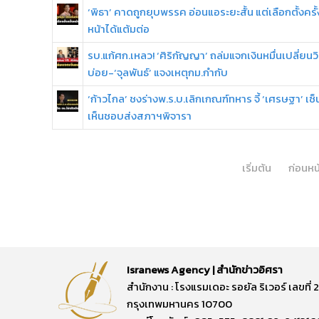
‘พิธา’ คาดถูกยุบพรรค อ่อนแอระยะสั้น แต่เลือกตั้งครั้
หน้าได้แต้มต่อ
รบ.แก้ศก.เหลว! ‘ศิริกัญญา’ ถล่มแจกเงินหมื่นเปลี่ยนวิ
บ่อย-‘จุลพันธ์’ แจงเหตุกม.กำกับ
‘ก้าวไกล’ ชงร่างพ.ร.บ.เลิกเกณฑ์ทหาร จี้ ‘เศรษฐา’ เซ็
เห็นชอบส่งสภาฯพิจารา
เริ่มต้น
ก่อนหน
Isranews Agency | สำนักข่าวอิศรา
สำนักงาน : โรงแรมเดอะ รอยัล ริเวอร์ เลขท
กรุงเทพมหานคร 10700