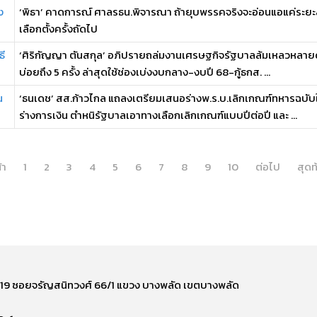
ง
‘พิธา’ คาดการณ์ ศาลรธน.พิจารณา ถ้ายุบพรรคจริงจะอ่อนแอแค่ระยะส
เลือกตั้งครั้งถัดไป
ธี
‘ศิริกัญญา ตันสกุล’ อภิปรายถล่มงานเศรษฐกิจรัฐบาลล้มเหลวหลายด้าน
บ่อยถึง 5 ครั้ง ล่าสุดใช้ช่องเบ่งงบกลาง-งบปี 68-กู้ธกส. ...
น
‘ธนเดช’ สส.ก้าวไกล แถลงเตรียมเสนอร่างพ.ร.บ.เลิกเกณฑ์ทหารฉบับใ
ร่างการเงิน ตำหนิรัฐบาลเอาทางเลือกเลิกเกณฑ์แบบปีต่อปี และ ...
้า
1
2
3
4
5
6
7
8
9
10
ต่อไป
สุดท
ี่ 219 ซอยจรัญสนิทวงศ์ 66/1 แขวง บางพลัด เขตบางพลัด