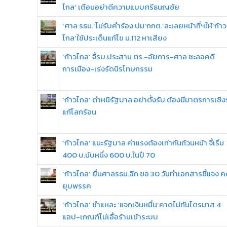
ไกล’ เตือนอย่าตีความแบบศรีธนญชัย
‘ศาล รธน.’ไม่รับคำร้อง ปม‘กกต.’ละเลยหน้าที่ฯให้‘ก้าว
ไกล’ใช้ประเด็นแก้ไข ม.112 หาเสียง
‘ก้าวไกล’ จี้รบ.ประสาน ตร.-อัยการ-ศาล ชะลอคดี
การเมือง-เร่งรัดนิรโทษกรรม
‘ก้าวไกล’ ตำหนิรัฐบาล อย่าตั้งรับ ต้องมีมาตรการเชิง
แก้โลกร้อน
‘ก้าวไกล’ แนะรัฐบาล ค่าแรงต้องเท่ากันถ้วนหน้า จี้เริ่ม
400 บ.นับหนึ่ง 600 บ.ในปี 70
‘ก้าวไกล’ ยื่นศาลรธน.อีก ขอ 30 วันทำเอกสารชี้แจง ค
ยุบพรรค
‘ก้าวไกล’ ชำแหละ ‘แจกเงินหมื่น’คาดไม่ทันไตรมาส 4
แอป-เกณฑ์ไม่เอื้อร้านเข้าระบบ