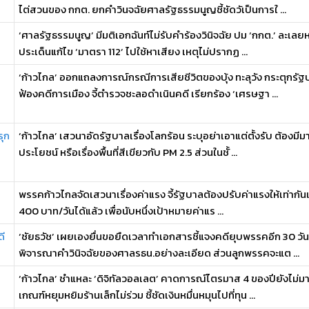
ไต่สวนของ กกต. ยกคำวินจฉัยศาลรัฐธรรมนูญชี้ชัดวัเป็นการใ ...
‘ศาลรัฐธรรมนูญ’ มีมติเอกฉันท์ไม่รับคำร้องวินิจฉัย ปม ‘กกต.’ ละเลยห
ประเด็นแก้ไข ‘มาตรา 112’ ไปใช้หาเสียง เหตุไม่ปรากฏ ...
‘ก้าวไกล’ ออกแถลงการณ์กรณีการเสียชีวิตของบุ้ง ทะลุวัง กระตุกรัฐบ
ฟ้องคดีการเมือง จี้ตำรวจชะลอดำเนินคดี เรียกร้อง ‘เศรษฐา ...
รุก
‘ก้าวไกล’ เสวนาอัดรัฐบาลเรื่องโลกร้อน ระบุอย่าเอาแต่ตั้งรับ ต้องมีมาต
ประโยชน์ หรือเรื่องพื้นที่สีเขียวกับ PM 2.5 ส่วนในชั้ ...
พรรคก้าวไกลจัดเสวนาเรื่องค่าแรง จี้รัฐบาลต้องปรับค่าแรงให้เท่ากันและ
400 บาท/วันได้แล้ว เพื่อนับหนึ่งเป้าหมายค่าแร ...
ดี
‘ชัยธวัช’ เผยเองยื่นขอยืดเวลาทำเอกสารชี้แจงคดียุบพรรคอีก 30 วัน อ
พิจารณาคำวินิจฉัยของศาลรธน.อย่างละเอียด ส่วนลูกพรรคจะแต ...
‘ก้าวไกล’ ชำแหละ ‘ดิจิทัลวอลเลต’ คาดการณ์ไตรมาส 4 ของปียังไม่ม
เกณฑ์หยุมหยิมร้านเล็กไม่ร่วม ชี้ชัดเงินหมื่นหมุนไปที่ทุน ...