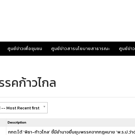
ศูนย์ข่าวเพื่อชุมชน
ศูนย์ข่าวสารนโยบายสาธารณะ
ศูนย์ข่
รรคก้าวไกล
-- Most Recent first
Description
กกต.โต้ ‘พิธา-ก้าวไกล’ ชี้มีอำนาจยื่นยุบพรรคจากกฎหมาย ‘พ.ร.ป.ว