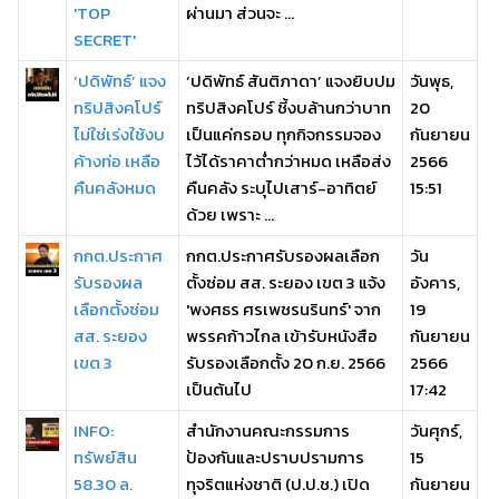
'TOP
ผ่านมา ส่วนจะ ...
SECRET'
‘ปดิพัทธ์’ แจง
‘ปดิพัทธ์ สันติภาดา’ แจงยิบปม
วันพุธ,
ทริปสิงคโปร์
ทริปสิงคโปร์ ชี้งบล้านกว่าบาท
20
ไม่ใช่เร่งใช้งบ
เป็นแค่กรอบ ทุกกิจกรรมจอง
กันยายน
ค้างท่อ เหลือ
ไว้ได้ราคาต่ำกว่าหมด เหลือส่ง
2566
คืนคลังหมด
คืนคลัง ระบุไปเสาร์-อาทิตย์
15:51
ด้วย เพราะ ...
กกต.ประกาศ
กกต.ประกาศรับรองผลเลือก
วัน
รับรองผล
ตั้งซ่อม สส. ระยอง เขต 3 แจ้ง
อังคาร,
เลือกตั้งซ่อม
'พงศธร ศรเพชรนรินทร์' จาก
19
สส. ระยอง
พรรคก้าวไกล เข้ารับหนังสือ
กันยายน
เขต 3
รับรองเลือกตั้ง 20 ก.ย. 2566
2566
เป็นต้นไป
17:42
INFO:
สำนักงานคณะกรรมการ
วันศุกร์,
ทรัพย์สิน
ป้องกันและปราบปรามการ
15
58.30 ล.
ทุจริตแห่งชาติ (ป.ป.ช.) เปิด
กันยายน