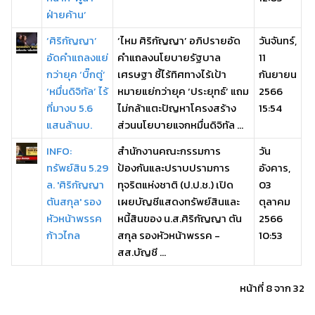
ฝ่ายค้าน’
‘ศิริกัญญา’
‘ไหม ศิริกัญญา’ อภิปรายอัด
วันจันทร์,
อัดคำแถลงแย่
คำแถลงนโยบายรัฐบาล
11
กว่ายุค ‘บิ๊กตู่’
เศรษฐา ชี้ไร้ทิศทางไร้เป้า
กันยายน
‘หมื่นดิจิทัล’ ไร้
หมายแย่กว่ายุค ‘ประยุทธ์’ แถม
2566
ที่มางบ 5.6
ไม่กล้าแตะปัญหาโครงสร้าง
15:54
แสนล้านบ.
ส่วนนโยบายแจกหมื่นดิจิทัล ...
INFO:
สำนักงานคณะกรรมการ
วัน
ทรัพย์สิน 5.29
ป้องกันและปราบปรามการ
อังคาร,
ล. 'ศิริกัญญา
ทุจริตแห่งชาติ (ป.ป.ช.) เปิด
03
ตันสกุล' รอง
เผยบัญชีแสดงทรัพย์สินและ
ตุลาคม
หัวหน้าพรรค
หนี้สินของ น.ส.ศิริกัญญา ตัน
2566
ก้าวไกล
สกุล รองหัวหน้าพรรค -
10:53
สส.บัญชี ...
หน้าที่ 8 จาก 32