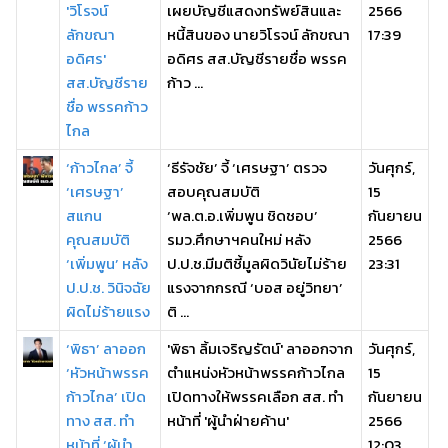
'วิโรจน์
เผยบัญชีแสดงทรัพย์สินและ
2566
ลักขณา
หนี้สินของ นายวิโรจน์ ลักขณา
17:39
อดิศร'
อดิศร สส.บัญชีรายชื่อ พรรค
สส.บัญชีราย
ก้าว ...
ชื่อ พรรคก้าว
ไกล
‘ก้าวไกล’ จี้
‘ธีรัจชัย’ จี้ ‘เศรษฐา’ ตรวจ
วันศุกร์,
‘เศรษฐา’
สอบคุณสมบัติ
15
สแกน
‘พล.ต.อ.เพิ่มพูน ชิดชอบ’
กันยายน
คุณสมบัติ
รมว.ศึกษาฯคนใหม่ หลัง
2566
‘เพิ่มพูน’ หลัง
ป.ป.ช.มีมติชี้มูลผิดวินัยไม่ร้าย
23:31
ป.ป.ช. วินิจฉัย
แรงจากกรณี ‘บอส อยู่วิทยา’
ผิดไม่ร้ายแรง
ติ ...
‘พิธา’ ลาออก
'พิธา ลิ้มเจริญรัตน์' ลาออกจาก
วันศุกร์,
‘หัวหน้าพรรค
ตำแหน่งหัวหน้าพรรคก้าวไกล
15
ก้าวไกล’ เปิด
เปิดทางให้พรรคเลือก สส. ทำ
กันยายน
ทาง สส. ทำ
หน้าที่ 'ผู้นำฝ่ายค้าน'
2566
หน้าที่ ‘ผู้นำ
12:03