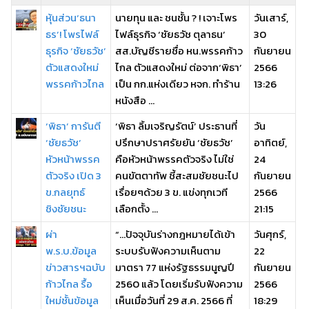
หุ้นส่วน‘ธนา
นายทุน และ ชนชั้น ? ! เจาะโพร
วันเสาร์,
ธร’! โพรไฟล์
ไฟล์ธุรกิจ ‘ชัยธวัช ตุลาธน’
30
ธุรกิจ ‘ชัยธวัช’
สส.บัญชีรายชื่อ หน.พรรคก้าว
กันยายน
ตัวแสดงใหม่
ไกล ตัวแสดงใหม่ ต่อจาก‘พิธา’
2566
พรรคก้าวไกล
เป็น กก.แห่งเดียว หจก. ทำร้าน
13:26
หนังสือ ...
‘พิธา’ การันตี
‘พิธา ลิ้มเจริญรัตน์’ ประธานที่
วัน
‘ชัยธวัช’
ปรึกษาปราศรัยยัน ‘ชัยธวัช’
อาทิตย์,
หัวหน้าพรรค
คือหัวหน้าพรรคตัวจริง ไม่ใช่
24
ตัวจริง เปิด 3
คนขัตตาทัพ ชี้สะสมชัยชนะไป
กันยายน
ข.กลยุทธ์
เรื่อยๆด้วย 3 ข. แข่งทุกเวที
2566
ชิงชัยชนะ
เลือกตั้ง ...
21:15
ผ่า
“...ปัจจุบันร่างกฎหมายได้เข้า
วันศุกร์,
พ.ร.บ.ข้อมูล
ระบบรับฟังความเห็นตาม
22
ข่าวสารฯฉบับ
มาตรา 77 แห่งรัฐธรรมนูญปี
กันยายน
ก้าวไกล รื้อ
2560 แล้ว โดยเริ่มรับฟังความ
2566
ใหม่ชั้นข้อมูล
เห็นเมื่อวันที่ 29 ส.ค. 2566 ที่
18:29