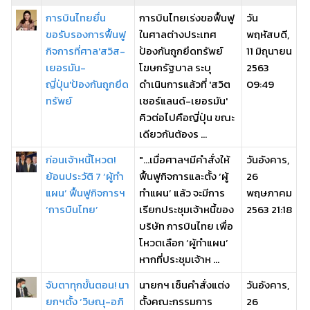
การบินไทยยื่น
การบินไทยเร่งขอฟื้นฟู
วัน
ขอรับรองการฟื้นฟู
ในศาลต่างประเทศ
พฤหัสบดี,
กิจการที่ศาล'สวิส-
ป้องกันถูกยึดทรัพย์
11 มิถุนายน
เยอรมัน-
โฆษกรัฐบาล ระบุ
2563
ญี่ปุ่น'ป้องกันถูกยึด
ดำเนินการแล้วที่ 'สวิต
09:49
ทรัพย์
เซอร์แลนด์-เยอรมัน'
คิวต่อไปคือญี่ปุ่น ขณะ
เดียวกันต้องร ...
ก่อนเจ้าหนี้โหวต!
"...เมื่อศาลฯมีคำสั่งให้
วันอังคาร,
ย้อนประวัติ 7 ‘ผู้ทำ
ฟื้นฟูกิจการและตั้ง ‘ผู้
26
แผน’ ฟื้นฟูกิจการฯ
ทำแผน’ แล้ว จะมีการ
พฤษภาคม
‘การบินไทย’
เรียกประชุมเจ้าหนี้ของ
2563 21:18
บริษัท การบินไทย เพื่อ
โหวตเลือก ‘ผู้ทำแผน’
หากที่ประชุมเจ้าห ...
จับตาทุกขั้นตอน! นา
นายกฯ เซ็นคำสั่งแต่ง
วันอังคาร,
ยกฯตั้ง ‘วิษณุ-อภิ
ตั้งคณะกรรมการ
26