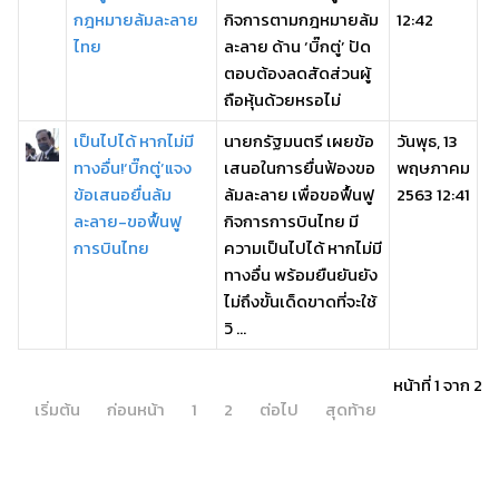
กฎหมายล้มละลาย
กิจการตามกฎหมายล้ม
12:42
ไทย
ละลาย ด้าน ‘บิ๊กตู่’ ปัด
ตอบต้องลดสัดส่วนผู้
ถือหุ้นด้วยหรอไม่
เป็นไปได้ หากไม่มี
นายกรัฐมนตรี เผยข้อ
วันพุธ, 13
ทางอื่น!‘บิ๊กตู่’แจง
เสนอในการยื่นฟ้องขอ
พฤษภาคม
ข้อเสนอยื่นล้ม
ล้มละลาย เพื่อขอฟื้นฟู
2563 12:41
ละลาย-ขอฟื้นฟู
กิจการการบินไทย มี
การบินไทย
ความเป็นไปได้ หากไม่มี
ทางอื่น พร้อมยืนยันยัง
ไม่ถึงขั้นเด็ดขาดที่จะใช้
วิ ...
หน้าที่ 1 จาก 2
เริ่มต้น
ก่อนหน้า
1
2
ต่อไป
สุดท้าย