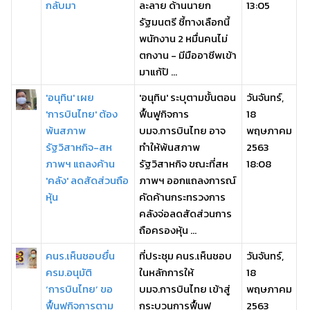
กลับมา
ละลาย ด้านนายก
13:05
รัฐมนตรี ชี้ทางเลือกนี้
พนักงาน 2 หมื่นคนไม่
ตกงาน - มีมืออาชีพเข้า
มาแก้ปั ...
'อนุทิน' เผย
'อนุทิน' ระบุตามขั้นตอน
วันจันทร์,
'การบินไทย' ต้อง
ฟื้นฟูกิจการ
18
พ้นสภาพ
บมจ.การบินไทย อาจ
พฤษภาคม
รัฐวิสาหกิจ-สห
ทำให้พ้นสภาพ
2563
ภาพฯ แถลงค้าน
รัฐวิสาหกิจ ขณะที่สห
18:08
'คลัง' ลดสัดส่วนถือ
ภาพฯ ออกแถลงการณ์
หุ้น
คัดค้านกระทรวงการ
คลังจ่อลดสัดส่วนการ
ถือครองหุ้น ...
คนร.เห็นชอบยื่น
ที่ประชุม คนร.เห็นชอบ
วันจันทร์,
ครม.อนุมัติ
ในหลักการให้
18
‘การบินไทย’ ขอ
บมจ.การบินไทย เข้าสู่
พฤษภาคม
ฟื้นฟูกิจการตาม
กระบวนการฟื้นฟู
2563