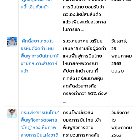
หนี้’ เจ็บทั่วหน้า
การบินไทย ยอมรับว่า
ตัวเองมีหนี้สินล้นตัว
แล้ว เพียงแต่ขอโอกาส
ในการแก ...
‘ศักดิ์สยาม’ชง 15
รมว.คมนาคม เตรียม
วันเสาร์,
อรหันต์จัดทำแผน
เสนอ 15 รายชื่อผู้จัดทำ
23
ฟื้นฟู’การบินไทย’ให้
แผนฟื้นฟูการบินไทย
พฤษภาคม
นายกฯเคาะสัปดาห์
ให้นายกฯพิจารณา
2563
หน้า
สัปดาห์หน้า ขณะที่
09:20
ก.คลัง เตรียมขายหุ้น-
ลดสัดส่วนการถือ
ครองต่ำกว่า 50% ดึงพ
...
ครม.ส่ง'การบินไทย'
ครม.ไฟเขียวส่ง
วันอังคาร,
ฟื้นฟูกิจการต่อศาล
บมจ.การบินไทย เข้า
19
'บิ๊กตู่' หวังเห็นภาพ
ฟื้นฟูกิจการตาม
พฤษภาคม
สายการบินแห่งชาติ
กระบวนการศาลล้ม
2563