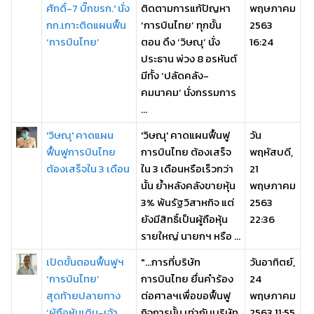
ศักดิ์-7 บิ๊กขรก.' นั่ง
ติดตามการแก้ปัญหา
พฤษภาคม
กก.เกาะติดแผนฟื้น
‘การบินไทย’ ทุกขั้น
2563
‘การบินไทย’
ตอน ดึง ‘วิษณุ’ นั่ง
16:24
ประธาน พ่วง 8 อรหันต์
มีทั้ง ‘ปลัดคลัง-
คมนาคม’ นั่งกรรมการ
...
'วิษณุ' คาดแผน
'วิษณุ' คาดแผนฟื้นฟู
วัน
ฟื้นฟูการบินไทย
การบินไทย ต้องเสร็จ
พฤหัสบดี,
ต้องเสร็จใน 3 เดือน
ใน 3 เดือนหรือเร็วกว่า
21
นั้น ย้ำหลังคลังขายหุ้น
พฤษภาคม
3% พ้นรัฐวิสาหกิจ แต่
2563
ยังมีสิทธิ์เป็นผู้ถือหุ้น
22:36
รายใหญ่ นายกฯ หรือ ...
เปิดขั้นตอนฟื้นฟูฯ
"...การที่บริษัท
วันอาทิตย์,
‘การบินไทย’
การบินไทย ยื่นคำร้อง
24
สุดท้ายปลายทาง
ต่อศาลฯเพื่อขอฟื้นฟู
พฤษภาคม
‘ผู้ถือหุ้นเดิม-เจ้า
กิจการนั้น เท่ากับบริษัท
2563 11:55