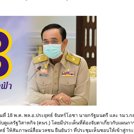
ินไทย เข้าสู่กระบวนการฟื้นฟูกิจการตามกฎหมายล้มละลา
วันที่ 18 พ.ค. พล.อ.ประยุทธ์ จันทร์โอชา นายกรัฐมนตรี และ รมว.