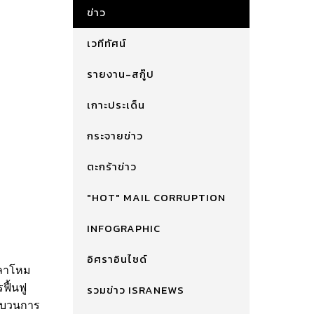
ข่าว
ย ด้าน
เวทีทัศน์
รายงาน-สกู๊ป
เกาะประเด็น
กระจายข่าว
ตะกร้าข่าว
"HOT" MAIL CORRUPTION
INFOGRAPHIC
อิศราอินไซด์
รวมข่าว ISRANEWS
กลาโหม