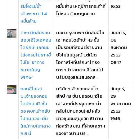
ริมฝั่งแม่น้ำ
หมื่นล้าน เหตุมีการกระทำที่
16:53
เจ้าพระยา’ 1.4
ไม่ชอบด้วยกฎหมาย
หมื่นล้าน
คชก.ตีกลับรอบ
คชก.กรุงเทพฯ ตีกลับอีไอ
วันเสาร์,
สอง! อีไอเอคอน
เอ ‘คอนโดยักษ์’ 43 ชั้น
08
โดยักษ์-เอกชน
เป็นรอบที่สอง ชี้รายงาน
สิงหาคม
โล่งกรมโยธาฯชี้
ยังไม่สมบูรณ์ แต่เปิด
2563
ไม่ใช่ ‘อาคาร
โอกาสให้ที่ปรึกษาโครง
08:17
ขนาดใหญ่
การฯนำรายงานอีไอเอไป
พิเศษ’
ปรับปรุงและเสนอกล ...
ถอนอีไอเอ!
บริษัทฯเจ้าของคอนโด
วันศุกร์,
บ.เจ้าของคอน
ยักษ์ 43 ชั้น ขอถอน ‘อีไอ
29
โดยักษ์ 43 ชั้น
เอ’ จากที่ประชุมคชก. นำ
พฤษภาคม
ขอ คชก.นำกลับ
กลับไปทบทวนใหม่ หลัง
2563
ไปทบทวน-ยื่น
ชาวชุมชนสุขุมวิท 61 ค้าน
19:16
ใหม่ภายในกลาง
ก่อสร้าง ขณะที่ฝ่ายเลขาฯ
ก.ย.นี้
แจงชาวบ้าน บริ ...