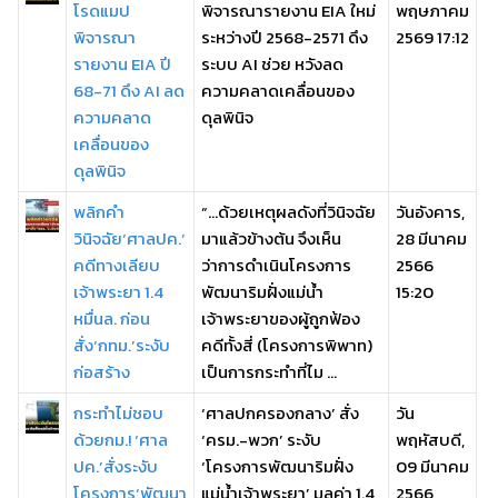
โรดแมป
พิจารณารายงาน EIA ใหม่
พฤษภาคม
พิจารณา
ระหว่างปี 2568-2571 ดึง
2569 17:12
รายงาน EIA ปี
ระบบ AI ช่วย หวังลด
68-71 ดึง AI ลด
ความคลาดเคลื่อนของ
ความคลาด
ดุลพินิจ
เคลื่อนของ
ดุลพินิจ
พลิกคำ
“…ด้วยเหตุผลดังที่วินิจฉัย
วันอังคาร,
วินิจฉัย‘ศาลปค.’
มาแล้วข้างต้น จึงเห็น
28 มีนาคม
คดีทางเลียบ
ว่าการดำเนินโครงการ
2566
เจ้าพระยา 1.4
พัฒนาริมฝั่งแม่น้ำ
15:20
หมื่นล. ก่อน
เจ้าพระยาของผู้ถูกฟ้อง
สั่ง‘กทม.’ระงับ
คดีทั้งสี่ (โครงการพิพาท)
ก่อสร้าง
เป็นการกระทำที่ไม ...
กระทำไม่ชอบ
‘ศาลปกครองกลาง’ สั่ง
วัน
ด้วยกม.! ‘ศาล
‘ครม.-พวก’ ระงับ
พฤหัสบดี,
ปค.’สั่งระงับ
‘โครงการพัฒนาริมฝั่ง
09 มีนาคม
โครงการ‘พัฒนา
แม่น้ำเจ้าพระยา’ มูลค่า 1.4
2566