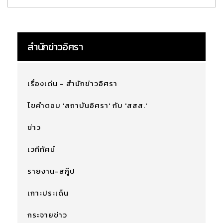
สำนักข่าวอิศรา
เรื่องเด่น - สำนักข่าวอิศรา
ไขคำตอบ 'สถาบันอิศรา' กับ 'สสส.'
ข่าว
เวทีทัศน์
รายงาน-สกู๊ป
เกาะประเด็น
กระจายข่าว