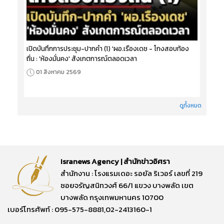
เปิดบันทึกการประชุม-ปากคำ (1) 'ผอ.เรืองเดช - โกงสอบท้อง
ถิ่น : 'ห้องมั่นคง' สังเกตการณ์ตลอดเวลา
01 สิงหาคม 2569
ดูทั้งหมด
Isranews Agency | สำนักข่าวอิศรา
สำนักงาน : โรงแรมเดอะ รอยัล ริเวอร์ เลขที่ 219
ซอยจรัญสนิทวงศ์ 66/1 แขวง บางพลัด เขต
บางพลัด กรุงเทพมหานคร 10700
เบอร์โทรศัพท์ : 095-575-8881,02-2413160-1