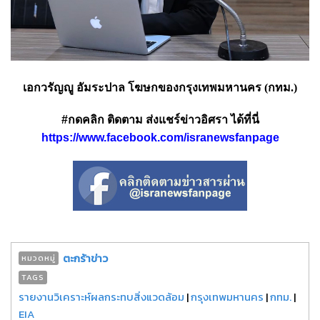
เอกวรัญญู อัมระปาล โฆษกของกรุงเทพมหานคร (กทม.)
#กดคลิก ติดตาม ส่งแชร์ข่าวอิศรา ได้ที่นี่
https://www.facebook.com/isranewsfanpage
ตะกร้าข่าว
หมวดหมู่
TAGS
รายงานวิเคราะห์ผลกระทบสิ่งแวดล้อม
|
กรุงเทพมหานคร
|
กทม.
|
EIA