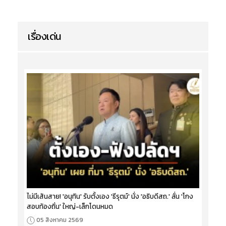
เรื่องเด่น
ไม่มีเส้นสาย! 'อนุทิน' รับตั้งเอง 'ธีรุตม์' นั่ง 'อธิบดีสถ.' ลั่น 'โกง
สอบท้องถิ่น' ใหญ่-เล็กโดนหมด
05 สิงหาคม 2569