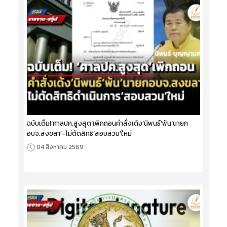
ฉบับเต็ม!‘ศาลปค.สูงสุด’เพิกถอนคำสั่งเด้ง‘นิพนธ์’พ้น‘นายก
อบจ.สงขลา’-ไม่ตัดสิทธิ‘สอบสวน’ใหม่
04 สิงหาคม 2569