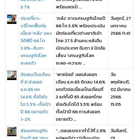
3.7%
พร้อมลดเป้ ...
ท่องเที่ยว-
‘คลัง’ คาดเศรษฐกิจไทยปี
วันศุกร์, 27
บริโภคฟื้นต่อ
66 โต 3.8% พร้อมประเมิน
มกราคม
เนื่อง! ‘คลัง’ มอง
นักท่องเที่ยวต่างชาติเข้า
2566 11:41
จีดีพีปี 66 โต
ไทย 27.5 ล้านคน หลังจีน
3.8%-จับตา
เปิดประเทศ จับตา 3 ปัจจัย
เศรษฐกิจโลก
เสี่ยง ‘เศรษฐกิจโลก
ชะลอตัว
ชะลอ-ความข ...
ติดลบเป็นเดือน
‘พาณิชย์’ เผยส่งออก
วัน
ที่ 3! ส่งออก
เดือน ธ.ค.65 ติดลบ 14.6%
พฤหัสบดี,
ธ.ค.65 หด
หดตัวต่อเนื่องเป็นเดือนที่
02 มีนาคม
14.6% ทั้งปียัง
3 แต่ทั้งปี 65 ส่งออกไทย
2566
โต 5.5%-ตั้งเป้า
ยังเติบโตได้ 5.5% พร้อม
15:05
ปี 66 ขยายตัว
ตั้งเป้าปี 66 การส่งออก
1-2%
ขยายตัว ...
ส่องเศรษฐกิจ
“…ตอนแรกเราทำไว้ที่ 2.8%
วันจันทร์,
ไทยปี 66 ‘ท่อง
แต่พอมีข่าวว่าจีนจะเปิด
01