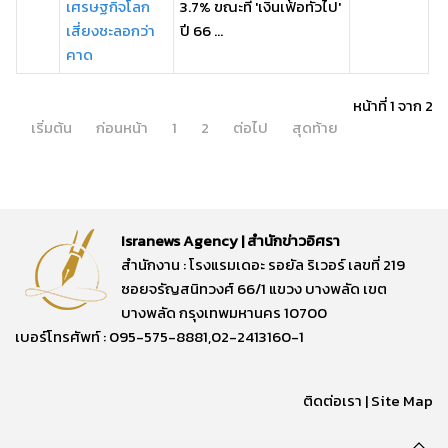
เศรษฐกิจโลก
3.7% ขณะที่ 'เงินเฟ้อทั่วไป'
เสี่ยงชะลอกว่า
ปี 66 ...
คาด
หน้าที่ 1 จาก 2
เริ่มต้น
ก่อนหน้า
1
2
ต่อไป
สุดท้าย
Isranews Agency | สำนักข่าวอิศรา
สำนักงาน : โรงแรมเดอะ รอยัล ริเวอร์ เลขที่ 219
ซอยจรัญสนิทวงศ์ 66/1 แขวง บางพลัด เขต
บางพลัด กรุงเทพมหานคร 10700
เบอร์โทรศัพท์ : 095-575-8881,02-2413160-1
ติดต่อเรา
|
Site Map