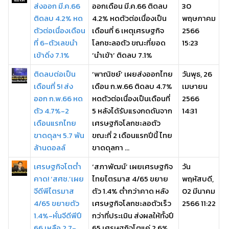
ส่งออก มี.ค.66
ออกเดือน มี.ค.66 ติดลบ
30
ติดลบ 4.2% หด
4.2% หดตัวต่อเนื่องเป็น
พฤษภาคม
ตัวต่อเนื่องเดือน
เดือนที่ 6 เหตุเศรษฐกิจ
2566
ที่ 6-ตัวเลขนำ
โลกชะลอตัว ขณะที่ยอด
15:23
เข้าดิ่ง 7.1%
‘นำเข้า’ ติดลบ 7.1%
ติดลบต่อเป็น
‘พาณิชย์’ เผยส่งออกไทย
วันพุธ, 26
เดือนที่ 5! ส่ง
เดือน ก.พ.66 ติดลบ 4.7%
เมษายน
ออก ก.พ.66 หด
หดตัวต่อเนื่องเป็นเดือนที่
2566
ตัว 4.7%-2
5 หลังได้รับแรงกดดันจาก
14:31
เดือนแรกไทย
เศรษฐกิจโลกชะลอตัว
ขาดดุลฯ 5.7 พัน
ขณะที่ 2 เดือนแรกปีนี้ ไทย
ล้านดอลล์
ขาดดุลกา ...
เศรษฐกิจโตต่ำ
‘สภาพัฒน์’ เผยเศรษฐกิจ
วัน
คาด! ‘สศช.’เผย
ไทยไตรมาส 4/65 ขยาย
พฤหัสบดี,
จีดีพีไตรมาส
ตัว 1.4% ต่ำกว่าคาด หลัง
02 มีนาคม
4/65 ขยายตัว
เศรษฐกิจโลกชะลอตัวเร็ว
2566 11:22
1.4%-หั่นจีดีพีปี
กว่าที่ประเมิน ส่งผลให้ทั้งปี
66 เหลือ 2.7-
65 เศรษฐกิจโตแค่ 2.6%