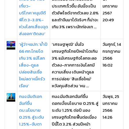
เที่ยว-
ประเทศเร็วขึ้น อันนี้จะเป็น
มกราคม
บริโภค’หนุนจีดี
ตัวอัพไซด์จากตัวเลข 2.8%
2567
พีโต 3-3.8%-
และถ้าจีนมาได้จริงๆ ก็น่าจะ
20:49
ห่วงโลกเสี่ยงฉุด
เกิน 3% เพราะนักท่องเท ...
ส่งออก‘ติดลบ’
‘ผู้ว่าฯธปท.’ย้ำปี
‘เศรษฐพุฒิ’ มั่นใจ
วันศุกร์, 14
66 ศก.ไทยโต
เศรษฐกิจไทยปีหน้าโตเกิน
กรกฎาคม
เกิน 3% แม้โลก
3% แม้เศรษฐกิจโลกชะลอ
2566
เสี่ยง-ดูแล
ตัวลง-ภาคการเงินโลกมี
16:02
ปล่อยสินเชื่อ
ความเสี่ยง เดินหน้าดูแล
ใหม่ลด‘หนี้ครัว
การปล่อย ‘สินเชื่อใหม่’
เรือน’
หวังคุมสัดส่วน ‘หน ...
กนง.มีมติเอก
กนง.มีมติเอกฉันท์ขึ้น
วันพุธ, 25
ฉันท์ขึ้น
ดอกเบี้ยนโยบาย 0.25% สู่
มกราคม
ดบ.นโยบาย
ระดับ 1.25% ต่อปี มอง
2566
0.25% สู่ระดับ
เศรษฐกิจไทยฟื้นต่อเนื่อง
14:26
1.25%-จับตา
ปีนี้โต 3.2% ส่วนปีหน้า