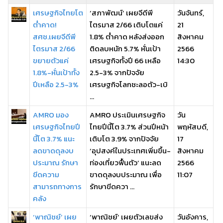
เศรษฐกิจไทยโต
‘สภาพัฒน์’ เผยจีดีพี
วันจันทร์,
ต่ำคาด!
ไตรมาส 2/66 เติบโตแค่
21
สศช.เผยจีดีพี
1.8% ต่ำคาด หลังส่งออก
สิงหาคม
ไตรมาส 2/66
ติดลบหนัก 5.7% หั่นเป้า
2566
ขยายตัวแค่
เศรษฐกิจทั้งปี 66 เหลือ
14:30
1.8%-หั่นเป้าทั้ง
2.5-3% จากปัจจัย
ปีเหลือ 2.5-3%
เศรษฐกิจโลกชะลอตัว-เบิ
...
AMRO มอง
AMRO ประเมินเศรษฐกิจ
วัน
เศรษฐกิจไทยปี
ไทยปีนี้โต 3.7% ส่วนปีหน้า
พฤหัสบดี,
นี้โต 3.7% แนะ
เติบโต 3.9% จากปัจจัย
17
ลดขาดดุลงบ
‘อุปสงค์ในประเทศเพิ่มขึ้น-
สิงหาคม
ประมาณ รักษา
ท่องเที่ยวฟื้นตัว’ แนะลด
2566
ขีดความ
ขาดดุลงบประมาณ เพื่อ
11:07
สามารถทางการ
รักษาขีดควา ...
คลัง
‘พาณิชย์’ เผย
‘พาณิชย์’ เผยตัวเลขส่ง
วันอังคาร,