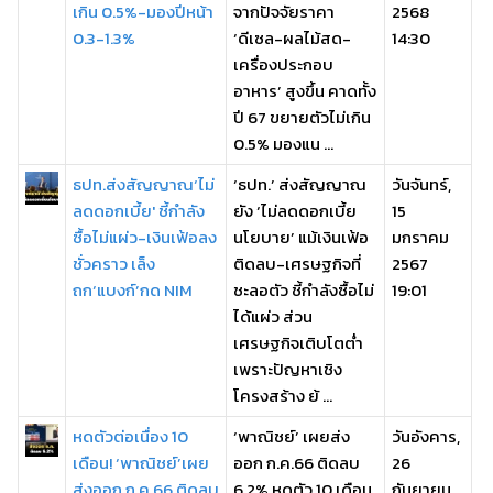
เกิน 0.5%-มองปีหน้า
จากปัจจัยราคา
2568
0.3-1.3%
‘ดีเซล-ผลไม้สด-
14:30
เครื่องประกอบ
อาหาร’ สูงขึ้น คาดทั้ง
ปี 67 ขยายตัวไม่เกิน
0.5% มองแน ...
ธปท.ส่งสัญญาณ‘ไม่
‘ธปท.’ ส่งสัญญาณ
วันจันทร์,
ลดดอกเบี้ย' ชี้กำลัง
ยัง ‘ไม่ลดดอกเบี้ย
15
ซื้อไม่แผ่ว-เงินเฟ้อลง
นโยบาย’ แม้เงินเฟ้อ
มกราคม
ชั่วคราว เล็ง
ติดลบ-เศรษฐกิจที่
2567
ถก‘แบงก์’กด NIM
ชะลอตัว ชี้กำลังซื้อไม่
19:01
ได้แผ่ว ส่วน
เศรษฐกิจเติบโตต่ำ
เพราะปัญหาเชิง
โครงสร้าง ย้ ...
หดตัวต่อเนื่อง 10
‘พาณิชย์’ เผยส่ง
วันอังคาร,
เดือน! ‘พาณิชย์’เผย
ออก ก.ค.66 ติดลบ
26
ส่งออก ก.ค.66 ติดลบ
6.2% หดตัว 10 เดือน
กันยายน