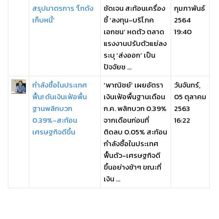
สรุปมาตรการ 'โกดัง
ชัดเจน สะท้อนเครื่อง
กุมภาพันธ์
เก็บหนี้'
ชี้ ‘ลงทุน-บริโภค
2564
เอกชน’ หดตัว ตลาด
19:40
แรงงานปรับตัวแย่ลง
ระบุ ‘ส่งออก’ เป็น
ปัจจัยช ...
กำลังซื้อในประเทศ
‘พาณิชย์’ เผยอัตรา
วันจันทร์,
ฟื้น! ดันเงินเฟ้อพื้น
เงินเฟ้อพื้นฐานเดือน
05 ตุลาคม
ฐานพลิกบวก
ก.ค. พลิกบวก 0.39%
2563
0.39%-สะท้อน
จากเดือนก่อนที่
16:22
เศรษฐกิจดีขึ้น
ติดลบ 0.05% สะท้อน
กำลังซื้อในประเทศ
ฟื้นตัว-เศรษฐกิจดี
ขึ้นอย่างช้าๆ ขณะที่
เงิน ...