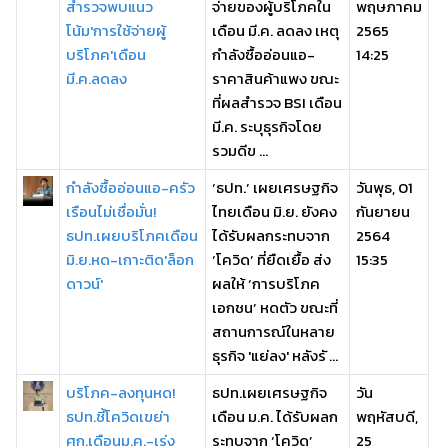
สำรวจพบแนว
จ่ายของผู้บริโภคใน
พฤษภาคม
โน้ม'การใช้จ่ายผู้
เดือน มี.ค. ลดลง เหตุ
2565
บริโภค'เดือน
กำลังซื้ออ่อนแอ-
14:25
มี.ค.ลดลง
ราคาสินค้าแพง ขณะ
ที่ผลสำรวจ BSI เดือน
มี.ค. ระบุธุรกิจโดย
รวมดีข ...
กำลังซื้ออ่อนแอ-ครัว
‘ธปท.’ เผยเศรษฐกิจ
วันพุธ, 01
เรือนไม่เชื่อมั่น!
ไทยเดือน มิ.ย. ยังคง
กันยายน
ธปท.เผยบริโภคเดือน
ได้รับผลกระทบจาก
2564
มิ.ย.หด-เกาะติด'ล็อก
‘โควิด’ ที่ยืดเยื้อ ส่ง
15:35
ดาวน์'
ผลให้ ‘การบริโภค
เอกชน’ หดตัว ขณะที่
สถานการณ์ในหลาย
ธุรกิจ 'แย่ลง' หลังรั ...
บริโภค-ลงทุนหด!
ธปท.เผยเศรษฐกิจ
วัน
ธปท.ชี้โควิดเขย่า
เดือน ม.ค. ได้รับผลก
พฤหัสบดี,
ศก.เดือนม.ค.-เร่ง
ระทบจาก ‘โควิด’
25