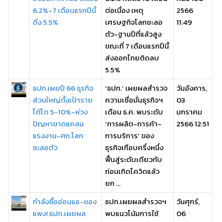
6.2%-7 เดือนแรกปีนี้
ต่อเนื่อง เหตุ
2566
ดิ่ง 5.5%
เศรษฐกิจโลกชะลอ
11:49
ตัว-ฐานปีที่แล้วสูง
ขณะที่ 7 เดือนแรกปีนี้
ส่งออกไทยติดลบ
5.5%
ธปท.เผยปี 66 ธุรกิจ
‘ธปท.’ เผยผลสำรวจ
วันอังคาร,
ส่วนใหญ่ตั้งเป้าราย
ความเชื่อมั่นธุรกิจฯ
03
ได้โต 5-10%-ห่วง
เดือน ธ.ค. พบระดับ
มกราคม
ปัญหาขาดแคลน
‘การผลิต-การค้า-
2566 12:51
แรงงาน-ศก.โลก
การบริการ’ ของ
ชะลอตัว
ธุรกิจเกือบครึ่งหนึ่ง
ฟื้นสู่ระดับเดียวกับ
ก่อนเกิดโควิดแล้ว
ยก ...
กำลังซื้ออ่อนแอ-ของ
ธปท.เผยผลสำรวจฯ
วันศุกร์,
แพง! ธปท.เผยผล
พบแนวโน้มการใช้
06