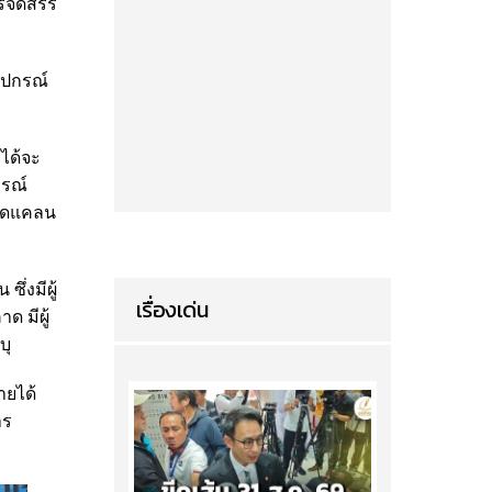
ารจัดสรร
อุปกรณ์
ยได้จะ
กรณ์
ขาดแคลน
ึ่งมีผู้
เรื่องเด่น
ด มีผู้
บุ
ายได้
าร