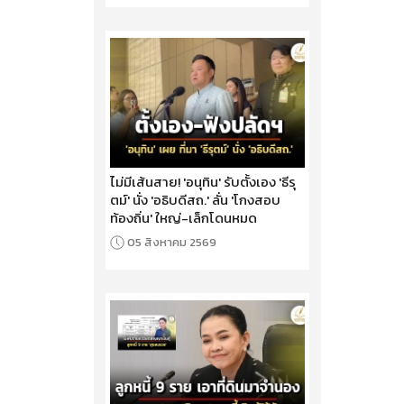
ไม่มีเส้นสาย! 'อนุทิน' รับตั้งเอง 'ธีรุ
ตม์' นั่ง 'อธิบดีสถ.' ลั่น 'โกงสอบ
ท้องถิ่น' ใหญ่-เล็กโดนหมด
05 สิงหาคม 2569