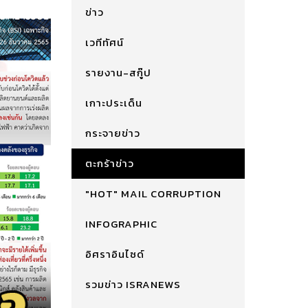
ข่าว
เวทีทัศน์
รายงาน-สกู๊ป
เกาะประเด็น
กระจายข่าว
ตะกร้าข่าว
"HOT" MAIL CORRUPTION
INFOGRAPHIC
อิศราอินไซด์
รวมข่าว ISRANEWS