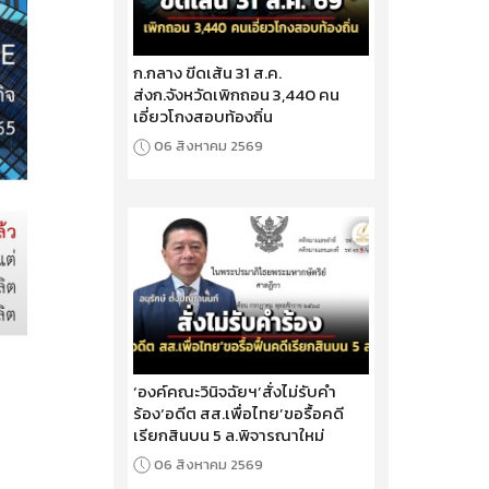
ก.กลาง ขีดเส้น 31 ส.ค.
ส่งก.จังหวัดเพิกถอน 3,440 คน
เอี่ยวโกงสอบท้องถิ่น
06 สิงหาคม 2569
‘องค์คณะวินิจฉัยฯ’สั่งไม่รับคำ
ร้อง‘อดีต สส.เพื่อไทย’ขอรื้อคดี
เรียกสินบน 5 ล.พิจารณาใหม่
06 สิงหาคม 2569