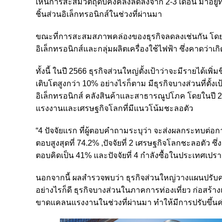
เห็นการสะสมวัตถุดิบคงคลังลดลงจาก 2-3 เดือน มาอยู่ที
ชิ้นส่วนอิเล็กทรอนิกส์ในช่วงที่ผ่านมา
ขณะที่การสะสมสภาพคล่องของธุรกิจลดลงเช่นกัน โดยลดลงจ
อิเล็กทรอนิกส์และกลุ่มผลิตเครื่องใช้ไฟฟ้า ซึ่งคาดว่า
ทั้งนี้ ในปี 2566 ธุรกิจส่วนใหญ่ตั้งเป้าว่าจะมีรายได้เพิ
เติบโตสูงกว่า 10% อย่างไรก็ตาม มีธุรกิจบางส่วนที่ตั้ง
อิเล็กทรอนิกส์ คลังสินค้าและสาธารณูปโภค โดยในปี
แรงงานและเศรษฐกิจโลกที่มีแนวโน้มชะลอตัว
“4 ปัจจัยแรก ที่ผู้ตอบคำถามระบุว่า จะส่งผลกระทบต่อการ
ตอบสูงสุดที่ 74.2% ,ปัจจัยที่ 2 เศรษฐกิจโลกชะลอตัว ซึ่
ตอบคิดเป็น 41% และปัจจัยที่ 4 กำลังซื้อในประเทศเปร
นอกจากนี้ ผลสำรวจพบว่า ธุรกิจส่วนใหญ่วางแผนปรับค่า
อย่างไรก็ดี ธุรกิจบางส่วนในภาคการท่องเที่ยว ก่อสร้า
ขาดแคลนแรงงานในช่วงที่ผ่านมา ทำให้มีการปรับขึ้นค่า