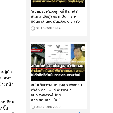
‘สุขสมรวย’แจงลูกหนี้ 9 รายไร้
สัญญาเงินกู้ เพราะเป็นการเอา
ที่ดินมาจำนอง ยันแจ้งป.ป.ช.แล้ว
05 สิงหาคม 2569
มผู้ค้า
โดยเฉพาะ
ฉบับเต็ม!‘ศาลปค.สูงสุด’เพิกถอน
ข้างหน้า
คำสั่งเด้ง‘นิพนธ์’พ้น‘นายก
อบจ.สงขลา’-ไม่ตัด
สิทธิ‘สอบสวน’ใหม่
จากเดือน
04 สิงหาคม 2569
กขึ้น