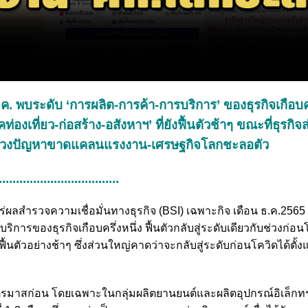
ค. พบระดับ ‘การผลิต-การค้า-การบริการ’ ของธุรกิจเกือบคร
ท่องเที่ยว-ก่อสร้าง-อสังหาฯ’ ที่ยังฟื้นตัวช้าๆ ขณะที่ธุรกิ
ก่อน ห่วงปัญหาขาดแคลนแรงงาน-เศรษฐกิจโลกชะลอตัว
...................................
พร่ผลสำรวจความเชื่อมั่นทางธุรกิจ (BSI) เฉพาะกิจ เดือน ธ.ค.256
รของธุรกิจเกือบครึ่งหนึ่ง ฟื้นตัวกลับสู่ระดับเดียวกับช่วงก่อน
ื้นตัวอย่างช้าๆ ซึ่งส่วนใหญ่คาดว่าจะกลับสู่ระดับก่อนโควิดได้ตั้ง
สก่อน โดยเฉพาะในกลุ่มผลิตยานยนต์และผลิตอุปกรณ์อิเล็กทรอน