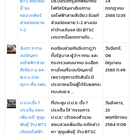
BTS ชัดเจนปี
ปธ.บอร์ดกรุงเทพธนาคม
24
นี้ ‘ธง
โฟกัสปัญหาสัมปทาน
กรกฎาคม
ทอง’เคลียร์
รถไฟฟ้าสายสีเขียว รับแก้
2565 12:35
ส่วนต่อขยาย
ส่วนต่อขยาย 1-2 สางปม
1-2
ค่าจ้างเดินรถ นัด BTSC
เจรจาครั้งแรกภายใน ...
จับตา 3 ทาง
คงต้องช่วยกันจับตาดูว่า
วันจันทร์,
จบปัญหา
ทั้งรัฐบาล ผู้ว่าฯ กทม. และ
06
รถไฟฟ้า'สาย
กระทรวงคมนาคม จะเลือก
มิถุนายน
สีเขียว' ม.44-
ทางไหนที่จะจบปัญหานี้
2565 11:49
พ.ร.บ.ร่วม
เพราะทุกการตัดสินใจ มี
ทุนฯ-คืน รฟม.
ประชาชนเป็นผู้ได้รับผลกระ
ทบเสมอ แ ...
ป.ป.ช.ตั้ง 7
ที่ประชุม ป.ป.ช. ตั้ง 7
วันอังคาร,
ประเด็น สอบ
ประเด็น ให้ ‘กรรมการ
23
เพิ่ม คดี ‘สุขุม
ป.ป.ช.’ เจ้าของสำนวน
พฤศจิกายน
พันธุ์' จ้าง BTS
สอบสวนเพิ่มเติม คดีกล่าว
2564 11:08
เดินรถไฟฟ้า
หา ‘สุขุมพันธ์ุ’ จ้าง BTSC