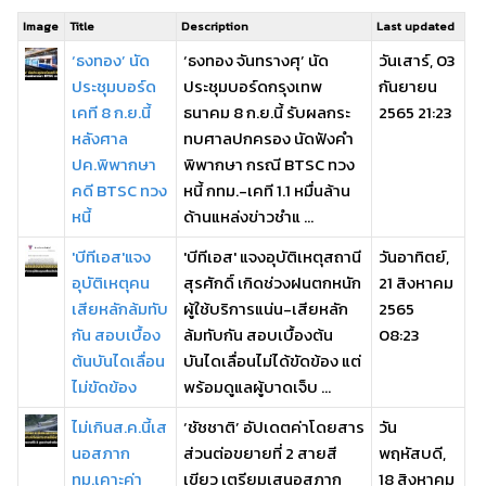
Image
Title
Description
Last updated
‘ธงทอง’ นัด
‘ธงทอง จันทรางศุ’ นัด
วันเสาร์, 03
ประชุมบอร์ด
ประชุมบอร์ดกรุงเทพ
กันยายน
เคที 8 ก.ย.นี้
ธนาคม 8 ก.ย.นี้ รับผลกระ
2565 21:23
หลังศาล
ทบศาลปกครอง นัดฟังคำ
ปค.พิพากษา
พิพากษา กรณี BTSC ทวง
คดี BTSC ทวง
หนี้ กทม.-เคที 1.1 หมื่นล้าน
หนี้
ด้านแหล่งข่าวชำแ ...
'บีทีเอส'แจง
'บีทีเอส' แจงอุบัติเหตุสถานี
วันอาทิตย์,
อุบัติเหตุคน
สุรศักดิ์ เกิดช่วงฝนตกหนัก
21 สิงหาคม
เสียหลักล้มทับ
ผู้ใช้บริการแน่น-เสียหลัก
2565
กัน สอบเบื้อง
ล้มทับกัน สอบเบื้องต้น
08:23
ต้นบันไดเลื่อน
บันไดเลื่อนไม่ได้ขัดข้อง แต่
ไม่ขัดข้อง
พร้อมดูแลผู้บาดเจ็บ ...
ไม่เกินส.ค.นี้เส
‘ชัชชาติ’ อัปเดตค่าโดยสาร
วัน
นอสภาก
ส่วนต่อขยายที่ 2 สายสี
พฤหัสบดี,
ทม.เคาะค่า
เขียว เตรียมเสนอสภาก
18 สิงหาคม