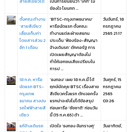
สายสีเขียวได้
เป็นการยืนยันว่า ‘เคที’ ไม่
ข้องใจ โยนกท ...
ตั้งคณะทำงาน
‘BTSC-กรุงเทพธนาคม’
วันจันทร์, 18
‘สายสีเขียว’
หารือนัดแรก ตั้งคณะ
กรกฎาคม
เลื่อนเก็บค่า
ทำงานแต่ละฝ่ายสแกน
2565 21:17
โดยสารส่วน 2
ประเด็น ‘ฟ้องร้อง-สัญญา
อีก 1 เดือน
จ้างเดินรถ’ ดักคอรัฐ การ
เปิดเผยสัญญาต้องไม่
ทำให้เอกชนเสียเปรียบใน
การป ...
18 ก.ค. หารือ
‘ธงทอง’ เผย 18 ก.ค.นี้ ได้
วันศุกร์, 15
นัดแรก BTS-
ฤกษ์นัดคุย BTSC เรื่องสาย
กรกฎาคม
กรุงเทพ
สีเขียวครั้งแรก ดักเจอครั้ง
2565
ธนาคม สางปม
แรกน่าจะยังไม่ได้ข้อสรุป
03:26
รถไฟฟ้าสายสี
ก่อนหารือ ‘ชัชชาติ’ ก่อนวัน
เขียว
นี้ (15 ก.ค.65) ด้า ...
แก้จ้างเดินรถ
เปิดใจ ‘ธงทอง จันทรางศุ’
วันอาทิตย์,