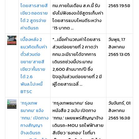
โดยสารสายสี
ทม.ภายในเดือน ส.ค.นี้ รับ
2565 19:58
เขียว ถอดราย
ยังไม่ฟังธงจะใช้สูตรเก็บค่า
ได้ 2 สูตรจ่าย
โดยสารแบบไหนดีระหว่าง
ค่าเดินรถ
‘15 บาทต ...
เบื้องหลัง 2
"...เมื่อคำนวณค่าโดยสาร
วันพุธ, 17
แนวคิดเก็บค่า
ส่วนต่อขยายที่ 2 คาดว่า
สิงหาคม
ตั๋วส่วนต่อ
กทม.จะมีรายได้จากการ
2565 13:05
ขยาย‘สายสี
เดินรถช่วงนี้ประมาณ
เขียว’คั้นราย
2,600 ล้านบาท/ปี ซึ่ง
ได้ 2.6
ปัจจุบันส่วนต่อขยายที่ 2 มี
พันล.โปะหนี้
ผู้โดยสารเฉลี่ ...
BTSC
‘กรุงเทพ
‘กรุงเทพธนาคม’ ร่อน
วันจันทร์, 01
ธนาคม’ แจ้ง
หนังสือ 2 ฉบับ เปิดทาง
สิงหาคม
‘กทม.’ เปิดทาง
‘กทม.’ เผยแพร่สัญญาจ้าง
2565 16:38
กางสัญญา
เดินรถ-MOU รถไฟฟ้าสาย
จ้างเดินรถ
สีเขียว ‘ธงทอง’ ไขที่มา