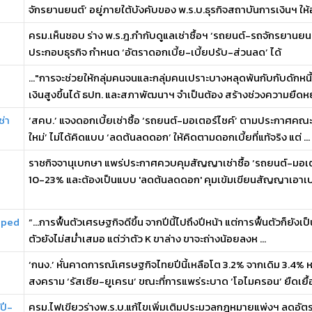
จักรยานยนต์’ อยู่ภายใต้บังคับของ พ.ร.บ.ธุรกิจสถาบันการเงินฯ ให้อ 
ครม.เห็นชอบ ร่าง พ.ร.ฎ.กำกับดูแลเช่าซื้อฯ ‘รถยนต์-รถจักรยานยนต์
ประกอบธุรกิจ กำหนด ‘อัตราดอกเบี้ย-เบี้ยปรับ-ส่วนลด’ ได้
..."การจะช่วยให้กลุ่มคนจนและกลุ่มคนเปราะบางหลุดพ้นกับกับดักห
เงินสูงขึ้นได้ ธปท. และสภาพัฒนาฯ จำเป็นต้อง สร้างช่วงความยืดหย 
่า
‘สคบ.’ แจงดอกเบี้ยเช่าซื้อ ‘รถยนต์-มอเตอร์ไชค์’ ตามประกาศค
ใหม่’ ไม่ได้คิดแบบ ‘ลดต้นลดดอก’ ให้คิดตามดอกเบี้ยที่แท้จริง แต่ ...
-
ราชกิจจานุเบกษา แพร่ประกาศควบคุมสัญญาเช่าซื้อ ‘รถยนต์-มอเตอร์
10-23% และต้องเป็นแบบ 'ลดต้นลดดอก' คุมเข้มเขียนสัญญาเอาเปรี
haped
“…การฟื้นตัวเศรษฐกิจดีขึ้น จากปีนี้ไปถึงปีหน้า แต่การฟื้นตัวก็ยัง
ตัวยังไม่สม่ำเสมอ แต่ว่าตัว K ขาล่าง ขาจะถ่างน้อยลงห ...
‘กนง.’ หั่นคาดการณ์เศรษฐกิจไทยปีนี้เหลือโต 3.2% จากเดิม 3.4% 
สงคราม ‘รัสเซีย-ยูเครน’ ขณะที่การแพร่ระบาด ‘โอไมครอน’ ยืดเยื้อก
ปี-
ครม.ไฟเขียวร่างพ.ร.บ.แก้ไขเพิ่มเติมประมวลกฎหมายแพ่งฯ ลดอัตร