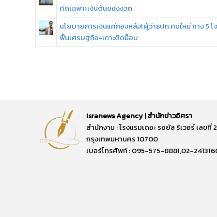
คิดเฉพาะเงินต้นของงวด
นโยบายการเงินแค่กองหลัง! ผู้ว่าธปท.คนใหม่ กาง 5 โ
ฟื้นเศรษฐกิจ-เกาะติดม็อบ
Isranews Agency | สำนักข่าวอิศรา
สำนักงาน : โรงแรมเดอะ รอยัล ริเวอร์ เลขท
กรุงเทพมหานคร 10700
เบอร์โทรศัพท์ : 095-575-8881,02-241316