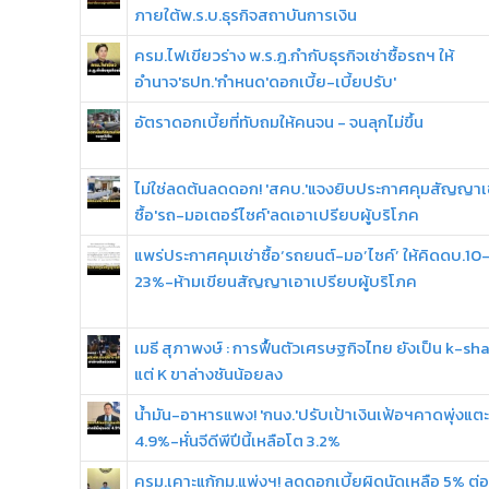
ภายใต้พ.ร.บ.ธุรกิจสถาบันการเงิน
ครม.ไฟเขียวร่าง พ.ร.ฎ.กำกับธุรกิจเช่าซื้อรถฯ ให้
อำนาจ'ธปท.'กำหนด'ดอกเบี้ย-เบี้ยปรับ'
อัตราดอกเบี้ยที่ทับถมให้คนจน - จนลุกไม่ขึ้น
ไม่ใช่ลดต้นลดดอก! 'สคบ.'แจงยิบประกาศคุมสัญญาเช
ซื้อ'รถ-มอเตอร์ไซค์'ลดเอาเปรียบผู้บริโภค
แพร่ประกาศคุมเช่าซื้อ‘รถยนต์-มอ’ไซค์’ ให้คิดดบ.10
23%-ห้ามเขียนสัญญาเอาเปรียบผู้บริโภค
เมธี สุภาพงษ์ : การฟื้นตัวเศรษฐกิจไทย ยังเป็น k-s
แต่ K ขาล่างชันน้อยลง
น้ำมัน-อาหารแพง! 'กนง.'ปรับเป้าเงินเฟ้อฯคาดพุ่งแตะ
4.9%-หั่นจีดีพีปีนี้เหลือโต 3.2%
ครม.เคาะแก้กม.แพ่งฯ! ลดดอกเบี้ยผิดนัดเหลือ 5% ต่อ