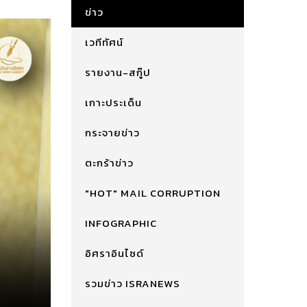
ข่าว
เวทีทัศน์
รายงาน-สกู๊ป
เกาะประเด็น
กระจายข่าว
ตะกร้าข่าว
"HOT" MAIL CORRUPTION
INFOGRAPHIC
อิศราอินไซด์
รวมข่าว ISRANEWS