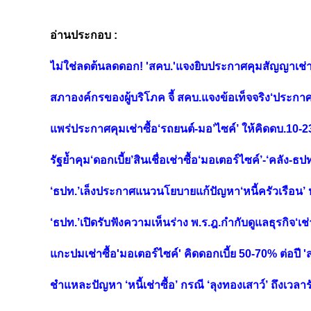
อ่านประกอบ :
ไม่ใช่ลดต้นลดดอก! 'สคบ.'แจงยิบประกาศคุมสัญญาเช่าซ
สภาองค์กรของผู้บริโภค จี้ สคบ.แจงข้อเท็จจริง‘ประกาศ
แพร่ประกาศคุมเช่าซื้อ‘รถยนต์-มอ’ไซค์’ ให้คิดดบ.10-
รัฐย้ำคุม‘ดอกเบี้ย’สินเชื่อเช่าซื้อ‘มอเตอร์ไซค์’-‘คลัง-ธ
‘ธปท.’เล็งประกาศแนวนโยบายแก้ปัญหา‘หนี้ครัวเรือน’ หว
‘ธปท.’เปิดรับฟังความเห็นร่าง พ.ร.ฎ.กำกับดูแลธุรกิจ‘เช่
แกะปมเช่าซื้อ'มอเตอร์ไซค์' คิดดอกเบี้ย 50-70% ต่อปี 
ชำแหละปัญหา ‘หนี้เช่าซื้อ’ กรณี ‘ลุงทองเสาว์’ ถึงเวล