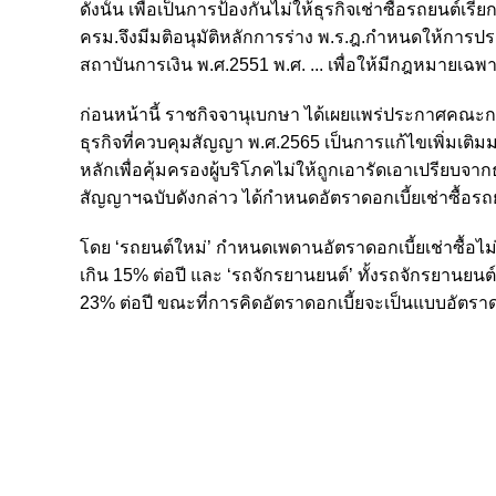
ดังนั้น เพื่อเป็นการป้องกันไม่ให้ธุรกิจเช่าซื้อรถยนต์
ครม.จึงมีมติอนุมัติหลักการร่าง พ.ร.ฎ.กำหนดให้การป
สถาบันการเงิน พ.ศ.2551 พ.ศ. ... เพื่อให้มีกฎหมายเฉ
ก่อนหน้านี้ ราชกิจจานุเบกษา ได้เผยแพร่ประกาศคณะกรร
ธุรกิจที่ควบคุมสัญญา พ.ศ.2565 เป็นการแก้ไขเพิ่มเต
หลักเพื่อคุ้มครองผู้บริโภคไม่ให้ถูกเอารัดเอาเปรีย
สัญญาฯฉบับดังกล่าว ได้กำหนดอัตราดอกเบี้ยเช่าซื้อร
โดย ‘รถยนต์ใหม่’ กำหนดเพดานอัตราดอกเบี้ยเช่าซื้อไม่เ
เกิน 15% ต่อปี และ ‘รถจักรยานยนต์’ ทั้งรถจักรยานยน
23% ต่อปี ขณะที่การคิดอัตราดอกเบี้ยจะเป็นแบบอัตราดอกเบ