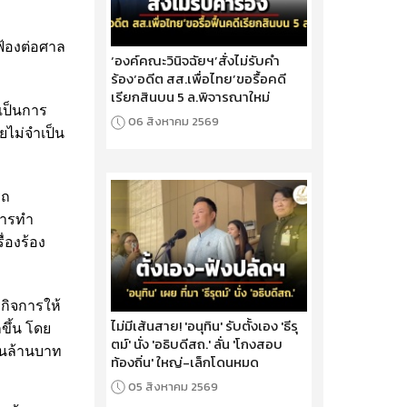
ฟ้องต่อศาล
‘องค์คณะวินิจฉัยฯ’สั่งไม่รับคำ
ร้อง‘อดีต สส.เพื่อไทย’ขอรื้อคดี
เรียกสินบน 5 ล.พิจารณาใหม่
ะเป็นการ
06 สิงหาคม 2569
ยไม่จำเป็น
รถ
การทำ
่องร้อง
รกิจการให้
ไม่มีเส้นสาย! 'อนุทิน' รับตั้งเอง 'ธีรุ
ขึ้น โดย
ตม์' นั่ง 'อธิบดีสถ.' ลั่น 'โกงสอบ
้านล้านบาท
ท้องถิ่น' ใหญ่-เล็กโดนหมด
05 สิงหาคม 2569