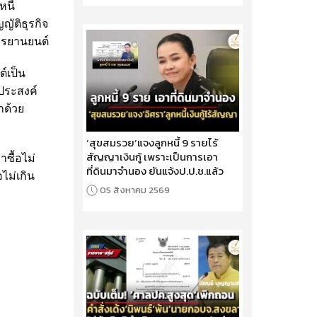
นี้
ัติธุรกิจ
ักรยานยนต์
์เป็น
ประสงค์
าด้วย
‘สุขสมรวย’แจงลูกหนี้ 9 รายไร้
สัญญาเงินกู้ เพราะเป็นการเอา
ซื้อไม่
ที่ดินมาจำนอง ยันแจ้งป.ป.ช.แล้ว
ไม่เกิน
05 สิงหาคม 2569