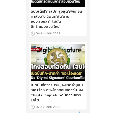
ฉบับเต็ม!‘ศาลปค.สูงสุด’เพิกถอน
คำสั่งเด้ง‘นิพนธ์’พ้น‘นายก
อบจ.สงขลา’-ไม่ตัด
สิทธิ‘สอบสวน’ใหม่
04 สิงหาคม 2569
เปิดบันทึกการประชุม-ปากคำ(จบ)
'ผอ.เรืองเดช-โกงสอบท้องถิ่น: ฝัง
'Digital Signature' ป้องกันการ
แก้ไข
02 สิงหาคม 2569