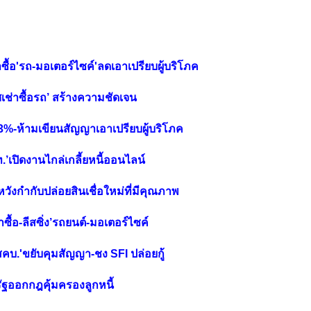
ื้อ'รถ-มอเตอร์ไซค์'ลดเอาเปรียบผู้บริโภค
เช่าซื้อรถ’ สร้างความชัดเจน
23%-ห้ามเขียนสัญญาเอาเปรียบผู้บริโภค
ปท.’เปิดงานไกล่เกลี้ยหนี้ออนไลน์
ังกำกับปล่อยสินเชื่อใหม่ที่มีคุณภาพ
าซื้อ-ลีสซิ่ง’รถยนต์-มอเตอร์ไซค์
'สคบ.'ขยับคุมสัญญา-ชง SFI ปล่อยกู้
ารัฐออกกฎคุ้มครองลูกหนี้