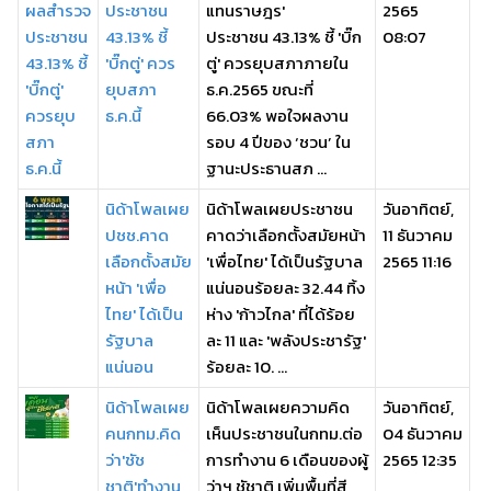
ประชาชน
แทนราษฎร'
2565
43.13% ชี้
ประชาชน 43.13% ชี้ 'บิ๊ก
08:07
'บิ๊กตู่' ควร
ตู่' ควรยุบสภาภายใน
ยุบสภา
ธ.ค.2565 ขณะที่
ธ.ค.นี้
66.03% พอใจผลงาน
รอบ 4 ปีของ ‘ชวน’ ใน
ฐานะประธานสภ ...
นิด้าโพลเผย
นิด้าโพลเผยประชาชน
วันอาทิตย์,
ปชช.คาด
คาดว่าเลือกตั้งสมัยหน้า
11 ธันวาคม
เลือกตั้งสมัย
'เพื่อไทย' ได้เป็นรัฐบาล
2565 11:16
หน้า 'เพื่อ
แน่นอนร้อยละ 32.44 ทิ้ง
ไทย' ได้เป็น
ห่าง 'ก้าวไกล' ที่ได้ร้อย
รัฐบาล
ละ 11 และ 'พลังประชารัฐ'
แน่นอน
ร้อยละ 10. ...
นิด้าโพลเผย
นิด้าโพลเผยความคิด
วันอาทิตย์,
คนกทม.คิด
เห็นประชาชนในกทม.ต่อ
04 ธันวาคม
ว่า'ชัช
การทำงาน 6 เดือนของผู้
2565 12:35
ชาติ'ทำงาน
ว่าฯ ชัชาติ เพิ่มพื้นที่สี