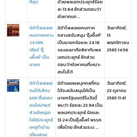
ที่สุด
ด้วยพลเอกประยุทธ์ร้อย
ละ 13.64 อีกส่วนตอบว่า
ยังหาคนท ...
นิด้าโพลเผย
นิด้าโพลเผยคนภาค
วันอาทิตย์,
คนภาคกลาง
กลางสนับสนุน 'อุ๊งอิ๊งค์'
13
24.18%
เป็นนายกร้อยละ 24.18
พฤศจิกายน
เชียร์ 'อุ๊
รองลงมาคือพิธากับพล
2565 14:56
งอิ๊งค์' เป็น
เอกประยุทธ์ อีกส่วน
นายก
ตอบว่ายังหาคนที่เหมาะ
สมไม่ได้
นิด้าโพลเผย
นิด้าเผยผลบุคคลที่คน
วันอาทิตย์,
คนใต้เสียง
ใต้จะสนับสนุนให้เป็น
23 ตุลาคม
แตก ชื่นชอบ
นายกรัฐมนตรีในวันนี้
2565 11:41
คนใหม่ๆแต่
พบว่า ร้อยละ 23.94 เป็น
ส่วนใหญ่เท
พลเอกประยุทธ์ ร้อยละ
ใจให้ประยุทธ์
13.24 เป็นอุ๊งอิ๊งค์ พรรค
เหตุทำบ้าน
เพื่อไทย อีกส่วนระบ ...
เมืองสงบ