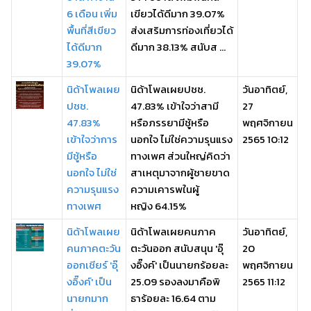
6 เดือน เพิ่ม
เขียวได้ดีมาก 39.07%
พื้นที่สีเขียว
ส่งเสริมการท่องเที่ยวได้
ได้ดีมาก
ดีมาก 38.13% สนับส ...
39.07%
นิด้าโพลเผย
นิด้าโพลเผยปชช.
วันอาทิตย์,
ปชช.
47.83% เข้าใจว่าสามี
27
47.83%
หรือภรรยามีชู้หรือ
พฤศจิกายน
เข้าใจว่าการ
นอกใจ ไม่ใช่ความรุนแรง
2565 10:12
มีชู้หรือ
ทางเพศ ส่วนใหญ่คิดว่า
นอกใจ ไม่ใช่
สาเหตุมาจากผู้ชายขาด
ความรุนแรง
ความเคารพในผู้
ทางเพศ
หญิง 64.15%
นิด้าโพลเผย
นิด้าโพลเผยคนภาค
วันอาทิตย์,
คนภาคตะวัน
ตะวันออก สนับสนุน 'อุ๊
20
ออกเชียร์ 'อุ๊
งอิ๊งค์' เป็นนายกร้อยละ
พฤศจิกายน
งอิ๊งค์' เป็น
25.09 รองลงมาคือพิ
2565 11:12
นายกมาก
ธาร้อยละ 16.64 ตาม