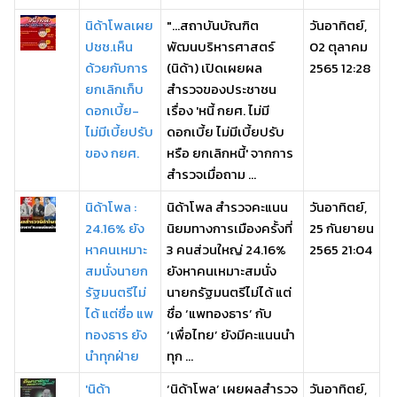
นิด้าโพลเผย
"...สถาบันบัณฑิต
วันอาทิตย์,
ปชช.เห็น
พัฒนบริหารศาสตร์
02 ตุลาคม
ด้วยกับการ
(นิด้า) เปิดเผยผล
2565 12:28
ยกเลิกเก็บ
สำรวจของประชาชน
ดอกเบี้ย-
เรื่อง 'หนี้ กยศ. ไม่มี
ไม่มีเบี้ยปรับ
ดอกเบี้ย ไม่มีเบี้ยปรับ
ของ กยศ.
หรือ ยกเลิกหนี้' จากการ
สำรวจเมื่อถาม ...
นิด้าโพล :
นิด้าโพล สำรวจคะแนน
วันอาทิตย์,
24.16% ยัง
นิยมทางการเมืองครั้งที่
25 กันยายน
หาคนเหมาะ
3 คนส่วนใหญ่ 24.16%
2565 21:04
สมนั่งนายก
ยังหาคนเหมาะสมนั่ง
รัฐมนตรีไม่
นายกรัฐมนตรีไม่ได้ แต่
ได้ แต่ชื่อ แพ
ชื่อ ‘แพทองธาร’ กับ
ทองธาร ยัง
‘เพื่อไทย’ ยังมีคะแนนนำ
นำทุกฝ่าย
ทุก ...
'นิด้า
‘นิด้าโพล’ เผยผลสำรวจ
วันอาทิตย์,