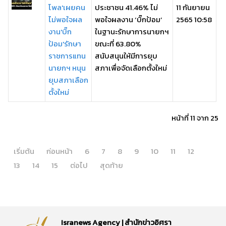
โพล'เผยคน
ประชาชน 41.46% ไม่
11 กันยายน
ไม่พอใจผล
พอใจผลงาน ‘บิ๊กป้อม’
2565 10:58
งาน'บิ๊ก
ในฐานะรักษาการนายกฯ
ป้อม'รักษา
ขณะที่ 63.80%
ราชการแทน
สนับสนุนให้มีการยุบ
นายกฯ หนุน
สภาเพื่อจัดเลือกตั้งใหม่
ยุบสภาเลือก
ตั้งใหม่
หน้าที่ 11 จาก 25
เริ่มต้น
ก่อนหน้า
6
7
8
9
10
11
12
13
14
15
ต่อไป
สุดท้าย
Isranews Agency | สำนักข่าวอิศรา